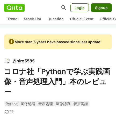
search
Login
Signup
Trend
Stock List
Question
Official Event
Official
info
More than 5 years have passed since last update.
@
hiro5585
コロナ社「Pythonで学ぶ実践画
像・音声処理入門」本のレビュ
ー
Python
画像処理
音声処理
画像認識
音声認識
27