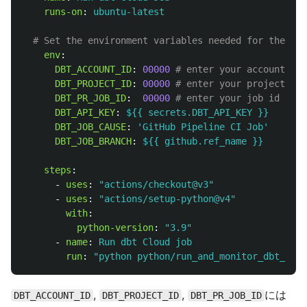
runs-on
:
ubuntu-latest
# Set the environment variables needed for the run
env
:
DBT_ACCOUNT_ID
:
00000
# enter your account id
DBT_PROJECT_ID
:
00000
# enter your project id
DBT_PR_JOB_ID
:
00000
# enter your job id
DBT_API_KEY
:
${{ secrets.DBT_API_KEY }}
DBT_JOB_CAUSE
:
'
GitHub
Pipeline
CI
Job'
DBT_JOB_BRANCH
:
${{ github.ref_name }}
steps
:
-
uses
:
"
actions/checkout@v3"
-
uses
:
"
actions/setup-python@v4"
with
:
python-version
:
"
3.9"
-
name
:
Run dbt Cloud job
run
:
"
python
python/run_and_monitor_dbt_job.
,
,
には
DBT_ACCOUNT_ID
DBT_PROJECT_ID
DBT_PR_JOB_ID