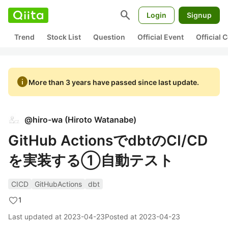
search
Login
Signup
Trend
Stock List
Question
Official Event
Official
info
More than 3 years have passed since last update.
@
hiro-wa
(
Hiroto Watanabe
)
GitHub ActionsでdbtのCI/CD
を実装する①自動テスト
CICD
GitHubActions
dbt
1
Last updated at
2023-04-23
Posted at
2023-04-23