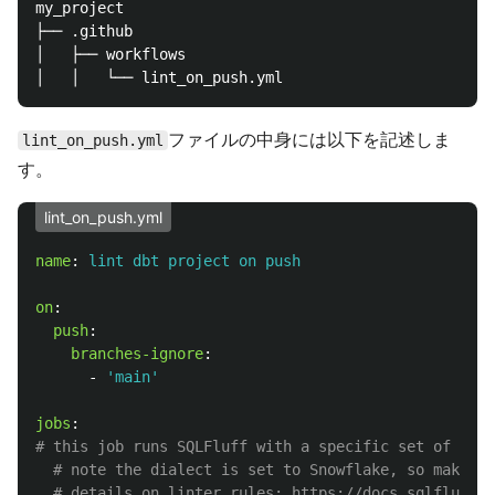
my_project

├── .github

│   ├── workflows

ファイルの中身には以下を記述しま
lint_on_push.yml
す。
lint_on_push.yml
name
:
lint dbt project on push
on
:
push
:
branches-ignore
:
-
'
main'
jobs
:
# this job runs SQLFluff with a specific set of rule
# note the dialect is set to Snowflake, so make th
# details on linter rules: https://docs.sqlfluff.c