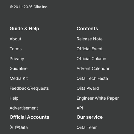
© 2011-
2026
Qiita Inc.
Guide & Help
Contents
About
Release Note
Terms
Official Event
Privacy
Official Column
Guideline
Advent Calendar
Media Kit
Qiita Tech Festa
Feedback/Requests
Qiita Award
Help
Engineer White Paper
Advertisement
API
Official Accounts
Our service
@Qiita
Qiita Team