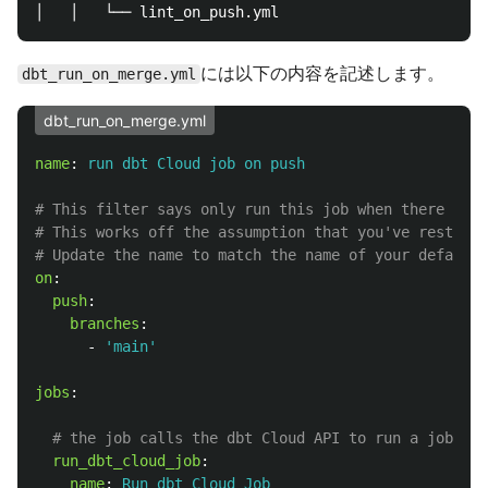
には以下の内容を記述します。
dbt_run_on_merge.yml
dbt_run_on_merge.yml
name
:
run dbt Cloud job on push
# This filter says only run this job when there is a
# This works off the assumption that you've restrict
# Update the name to match the name of your default 
on
:
push
:
branches
:
-
'
main'
jobs
:
# the job calls the dbt Cloud API to run a job
run_dbt_cloud_job
:
name
:
Run dbt Cloud Job