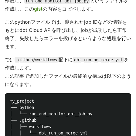
作成し、
というファイルを
run_and_monitor_dbt_job.py
作成し、この
gist
の内容をコピペします。
このpythonファイルでは、渡されたjob IDなどの情報を
もとにdbt Cloud APIを呼び出し、jobが成功したら正常
終了、失敗したらエラーを投げるというような処理を行い
ます。
では
配下に
を
.github/workflows
dbt_run_on_merge.yml
作成します。
この記事で追加したファイルの最終的な構成は以下のよう
になります。
my_project

├── python

│   └── run_and_monitor_dbt_job.py

├── .github

│   ├── workflows

│   │   └── dbt_run_on_merge.yml
