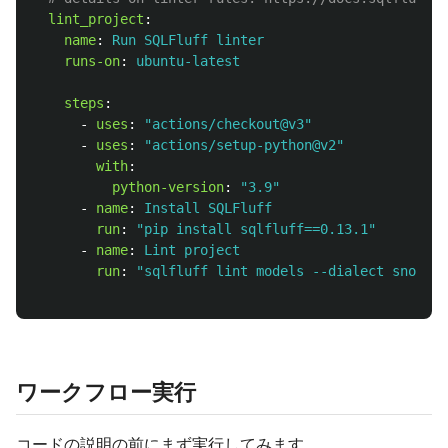
lint_project
:
name
:
Run SQLFluff linter
runs-on
:
ubuntu-latest
steps
:
-
uses
:
"
actions/checkout@v3"
-
uses
:
"
actions/setup-python@v2"
with
:
python-version
:
"
3.9"
-
name
:
Install SQLFluff
run
:
"
pip
install
sqlfluff==0.13.1"
-
name
:
Lint project
run
:
"
sqlfluff
lint
models
--dialect
snowfla
ワークフロー実行
コードの説明の前にまず実行してみます。