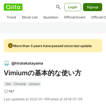
search
Login
Signup
Trend
Stock List
Question
Official Event
Official
info
More than 3 years have passed since last update.
@
hiratekatayama
Vimiumの基本的な使い方
Vim
Chrome
vimium
187
Last updated at
2022-01-16
Posted at
2018-07-06