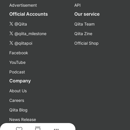
Advertisement
API
Official Accounts
Our service
@Qiita
Qiita Team
@qiita_milestone
Qiita Zine
@qiitapoi
Official Shop
Facebook
YouTube
Podcast
Company
About Us
Careers
Qiita Blog
News Release
more_horiz