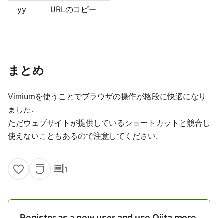
yy
URLのコピー
まとめ
Vimiumを使うことでブラウザの操作が格段に快適になり
ました.
ただウェブサイトが提供しているショートカットと競合し
使えないこともあるので注意してください.
comment
1
Register as a new user and use Qiita more