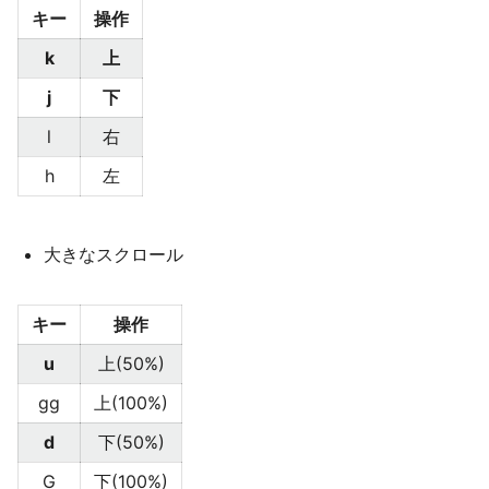
キー
操作
k
上
j
下
l
右
h
左
大きなスクロール
キー
操作
u
上(50%)
gg
上(100%)
d
下(50%)
G
下(100%)