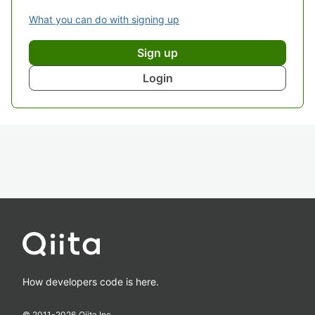
What you can do with signing up
Sign up
Login
How developers code is here.
© 2011-
2026
Qiita Inc.