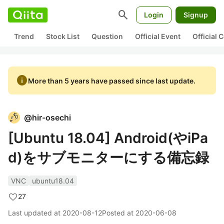
search
Login
Signup
Trend
Stock List
Question
Official Event
Official
info
More than 5 years have passed since last update.
@
hir-osechi
[Ubuntu 18.04] Android(やiPa
d)をサブモニターにする備忘録
VNC
ubuntu18.04
27
Last updated at
2020-08-12
Posted at
2020-06-08