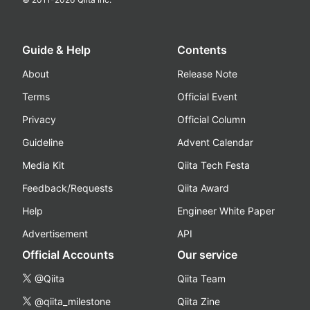
Guide & Help
Contents
About
Release Note
Terms
Official Event
Privacy
Official Column
Guideline
Advent Calendar
Media Kit
Qiita Tech Festa
Feedback/Requests
Qiita Award
Help
Engineer White Paper
Advertisement
API
Official Accounts
Our service
@Qiita
Qiita Team
@qiita_milestone
Qiita Zine