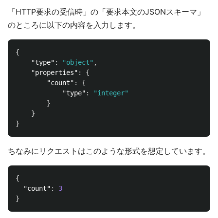
「HTTP要求の受信時」の「要求本文のJSONスキーマ」
のところに以下の内容を入力します。
{
"type"
:
"object"
,
"properties"
:
{
"count"
:
{
"type"
:
"integer"
}
}
}
ちなみにリクエストはこのような形式を想定しています。
{
"count"
:
3
}