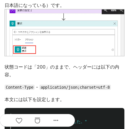
日本語になっている）です。
状態コードは「200」のままで、ヘッダーには以下の内
容。
-
Content-Type
application/json;charset=utf-8
本文には以下を設定します。
{
more_horiz
"result"
:
"結果は [出目] でした。"
}