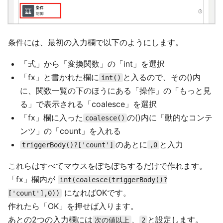
条件には、最初の入力欄で以下のようにします。
「式」から「変換関数」の「int」を選択
「fx」と書かれた欄に
と入るので、その()内
int()
に、関数一覧の下のほうにある「操作」の「もっと見
る」で表示される「coalesce」を選択
「fx」欄に入った
の()内に「動的なコンテ
coalesce()
ンツ」の「count」を入れる
のあとに
と入力
triggerBody()?['count']
,0
これらはすべてマウスをぽちぽちするだけで作れます。
「fx」欄内が
int(coalesce(triggerBody()?
になればOKです。
['count'],0))
作れたら「OK」を押せば入ります。
あとの2つの入力欄には
、
と設定します。
次の値以上
2