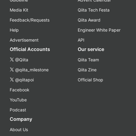
Media Kit
Qiita Tech Festa
Feedback/Requests
Qiita Award
Help
Engineer White Paper
Advertisement
API
Official Accounts
Our service
@Qiita
Qiita Team
@qiita_milestone
Qiita Zine
@qiitapoi
Official Shop
Facebook
YouTube
Podcast
Company
About Us