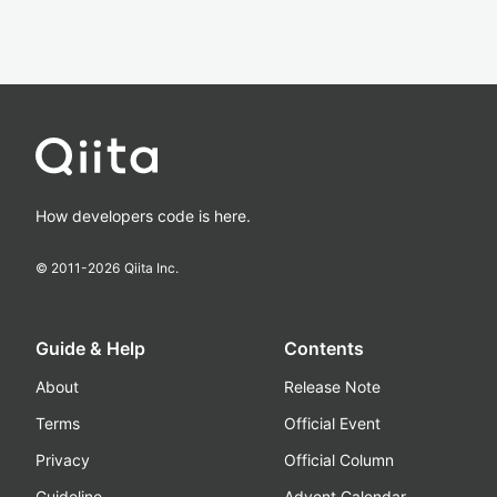
How developers code is here.
© 2011-
2026
Qiita Inc.
Guide & Help
Contents
About
Release Note
Terms
Official Event
Privacy
Official Column
Guideline
Advent Calendar