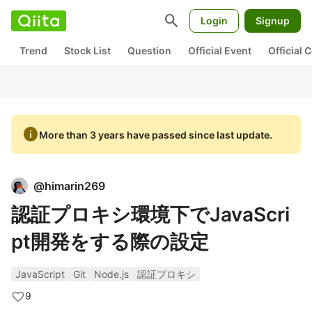
search
Login
Signup
Trend
Stock List
Question
Official Event
Official
info
More than 3 years have passed since last update.
@
himarin269
認証プロキシ環境下でJavaScri
pt開発をする際の設定
JavaScript
Git
Node.js
認証プロキシ
9