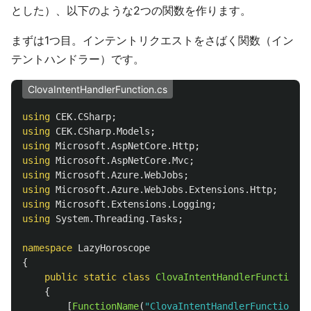
とした）、以下のような2つの関数を作ります。
まずは1つ目。インテントリクエストをさばく関数（イン
テントハンドラー）です。
ClovaIntentHandlerFunction.cs
using
CEK.CSharp
;
using
CEK.CSharp.Models
;
using
Microsoft.AspNetCore.Http
;
using
Microsoft.AspNetCore.Mvc
;
using
Microsoft.Azure.WebJobs
;
using
Microsoft.Azure.WebJobs.Extensions.Http
;
using
Microsoft.Extensions.Logging
;
using
System.Threading.Tasks
;
namespace
LazyHoroscope
{
public
static
class
ClovaIntentHandlerFunction
{
[
FunctionName
(
"ClovaIntentHandlerFunction"
)]