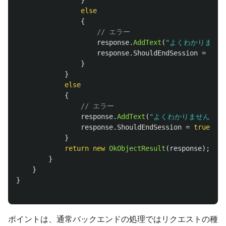
else
{
// エラー
response
.
AddText
(
"よくわかりませ
response
.
ShouldEndSession
=
true
}
}
else
{
// エラー
response
.
AddText
(
"よくわかりませんでし
response
.
ShouldEndSession
=
true
;
}
return
new
OkObjectResult
(
response
);
}
}
}
ポイントは、通常バックエンドの処理ではリクエストの種