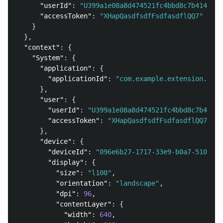
"userId"
:
"U399a1e08a8d474521fc4bbd8c7b4148f"
,
"accessToken"
:
"XHapQasdfsdfFsdfasdflQQ7"
}
},
"context"
:
{
"System"
:
{
"application"
:
{
"applicationId"
:
"com.example.extension.pizz
},
"user"
:
{
"userId"
:
"U399a1e08a8d474521fc4bbd8c7b4148f
"accessToken"
:
"XHapQasdfsdfFsdfasdflQQ7"
},
"device"
:
{
"deviceId"
:
"096e6b27-1717-33e9-b0a7-510a486
"display"
:
{
"size"
:
"l100"
,
"orientation"
:
"landscape"
,
"dpi"
:
96
,
"contentLayer"
:
{
"width"
:
640
,