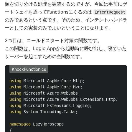
類を切り分ける処理を実装するのですが、今回は事前にゲ
ートウェイを通ってFunctionsにくるのは
IntentRequest
のみであるという点です。そのため、インテントハンドラ
ーとしての実装のみでよいということになります。
2つ目は、コールドスタート対策の関数です。
この関数は、Logic Appから起動時に呼び出し、寝ていた
サーバーを起こすための空関数です。
KnockFunction.cs
using
Microsoft.AspNetCore.Http
;
using
Microsoft.AspNetCore.Mvc
;
using
Microsoft.Azure.WebJobs
;
using
Microsoft.Azure.WebJobs.Extensions.Http
;
using
Microsoft.Extensions.Logging
;
using
System.Threading.Tasks
;
namespace
LazyHoroscope
{