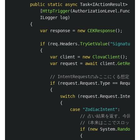
public
static
async
Task
<
IActionResult
>
Run
(
[
HttpTrigger
(
AuthorizationLevel
.
Function
ILogger
log
)
{
var
response
=
new
CEKResponse
();
if
(
req
.
Headers
.
TryGetValue
(
"SignatureCE
{
var
client
=
new
ClovaClient
();
var
request
=
await
client
.
GetReques
// IntentRequestのみここにくる想定
if
(
request
.
Request
.
Type
==
RequestT
{
switch
(
request
.
Request
.
Intent
.
N
{
case
"ZodiacIntent"
:
// 占い結果を返す。今回は
// (本来はここでスロット
if
(
new
System
.
Random
().
{