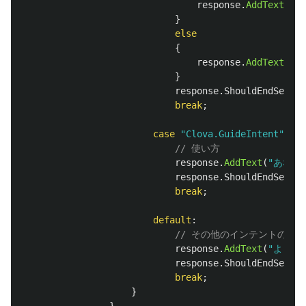
response
.
AddText
(
"
}
else
{
response
.
AddText
(
"
}
response
.
ShouldEndSessio
break
;
case
"Clova.GuideIntent"
:
// 使い方
response
.
AddText
(
"あなた
response
.
ShouldEndSessio
break
;
default
:
// その他のインテントの場合
response
.
AddText
(
"よくわ
response
.
ShouldEndSessio
break
;
}
}