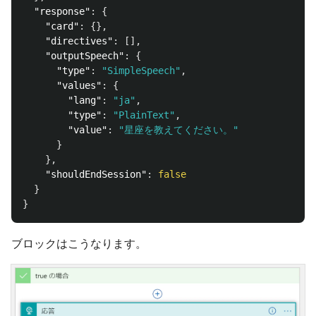
"response"
:
{
"card"
:
{},
"directives"
:
[],
"outputSpeech"
:
{
"type"
:
"SimpleSpeech"
,
"values"
:
{
"lang"
:
"ja"
,
"type"
:
"PlainText"
,
"value"
:
"星座を教えてください。"
}
},
"shouldEndSession"
:
false
}
}
ブロックはこうなります。