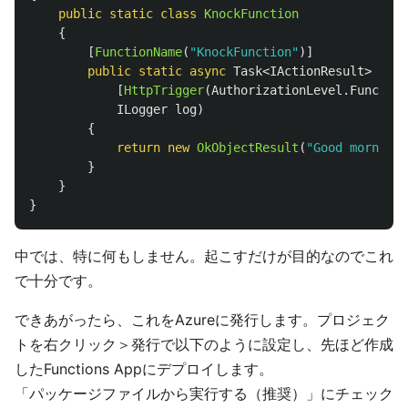
public
static
class
KnockFunction
{
[
FunctionName
(
"KnockFunction"
)]
public
static
async
Task
<
IActionResult
>
Run
(
[
HttpTrigger
(
AuthorizationLevel
.
Function
ILogger
log
)
{
return
new
OkObjectResult
(
"Good morning"
}
}
}
中では、特に何もしません。起こすだけが目的なのでこれ
で十分です。
できあがったら、これをAzureに発行します。プロジェク
トを右クリック＞発行で以下のように設定し、先ほど作成
したFunctions Appにデプロイします。
「パッケージファイルから実行する（推奨）」にチェック