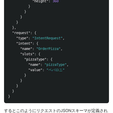
"height"
:
360
}
}
}
}
},
"request"
:
{
"type"
:
"IntentRequest"
,
"intent"
:
{
"name"
:
"OrderPizza"
,
"slots"
:
{
"pizzaType"
:
{
"name"
:
"pizzaType"
,
"value"
:
"ペパロニ"
}
}
}
}
}
するとこのようにリクエストのJSONスキーマが定義され