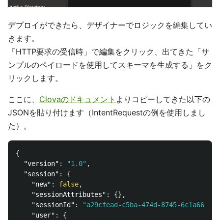
デプロイができたら、デザイナーでロジックを編集してい
きます。
「HTTP要求の受信時」で編集をクリック、出てきた「サ
ンプルのペイロードを使用してスキーマを生成する」をク
リックします。
ここに、
Clovaのドキュメント
よりコピーしてきた以下の
JSONを貼り付けます（IntentRequestの例を使用しまし
た）。
{
"version"
:
"1.0"
,
"session"
:
{
"new"
:
false
,
"sessionAttributes"
:
{},
"sessionId"
:
"a29cfead-c5ba-474d-8745-6c1a6625f0
"user"
:
{