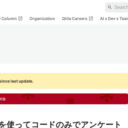
search
open_in_new
open_in_new
al Column
Organization
Qiita Careers
AI x Dev x Tea
ince last update.
019
tions を使ってコードのみでアンケート