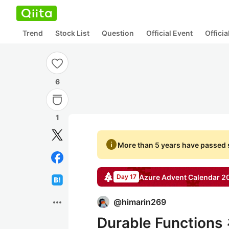
Trend
Stock List
Question
Official Event
Offici
6
1
info
More than 5 years have passed s
Azure
Advent Calendar
2
Day 17
more_horiz
@
himarin269
Durable Func