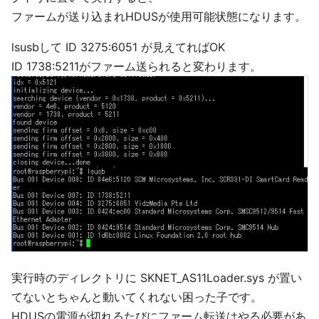
ファームが送り込まれHDUSが使用可能状態になります。
lsusbして ID 3275:6051 が見えてればOK
ID 1738:5211がファーム送られると変わります。
実行時のディレクトリに SKNET_AS11Loader.sys が置い
てないとちゃんと動いてくれない困った子です。
HDUSの電源が切れるたびにファーム転送はやる必要があ