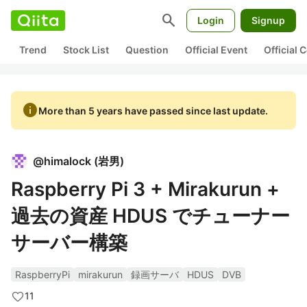
search
Login
Signup
Trend
Stock List
Question
Official Event
Official
info
More than 5 years have passed since last update.
@
himalock
(
岩男
)
Raspberry Pi 3 + Mirakurun +
過去の資産 HDUS でチューナー
サーバー構築
RaspberryPi
mirakurun
録画サーバ
HDUS
DVB
11