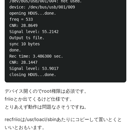
/dev/bus/usb/001/004: not used.

device: /dev/bus/usb/001/009

opening HDUS...done.

freq = 533

CNR: 28.8649

Signal level: 55.2142

Output ts file.

sync 10 bytes

done.

Rec time: 3.486300 sec.

CNR: 28.1447

Signal level: 53.9017

デバイス開くのでroot権限は必須です。
friioとか出てくるけど仕様です。
とりあえず動作は問題なさそうですね。
recfriioは/usr/loacl/sbinあたりにコピーして置いとくと
いいとおもいます。