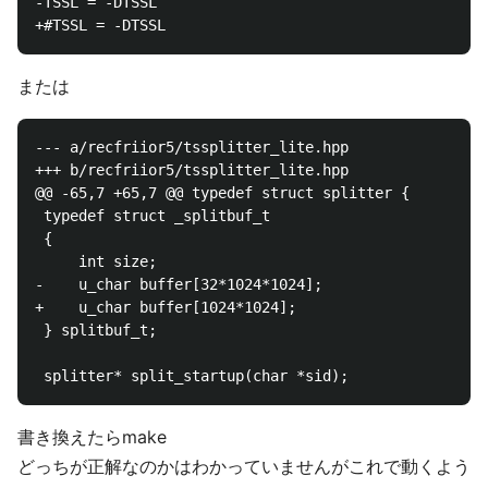
-TSSL = -DTSSL

または
--- a/recfriior5/tssplitter_lite.hpp

+++ b/recfriior5/tssplitter_lite.hpp

@@ -65,7 +65,7 @@ typedef struct splitter {

 typedef struct _splitbuf_t

 {

     int size;

-    u_char buffer[32*1024*1024];

+    u_char buffer[1024*1024];

 } splitbuf_t;

書き換えたらmake
どっちが正解なのかはわかっていませんがこれで動くよう