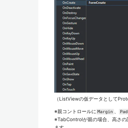
（ListViewの仮データとしてPro
※親コントロールに
、
Margin
Pad
※TabControlが親の場合、高さ
ます。