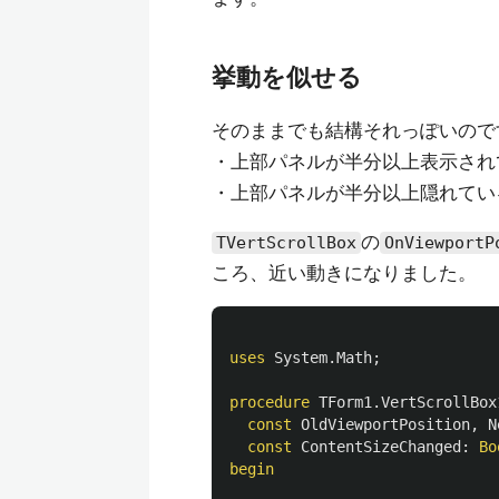
挙動を似せる
そのままでも結構それっぽいので
・上部パネルが半分以上表示され
・上部パネルが半分以上隠れてい
の
TVertScrollBox
OnViewportP
ころ、近い動きになりました。
uses
System
.
Math
;
procedure
TForm1
.
VertScrollBox
const
OldViewportPosition
,
N
const
ContentSizeChanged
:
Bo
begin