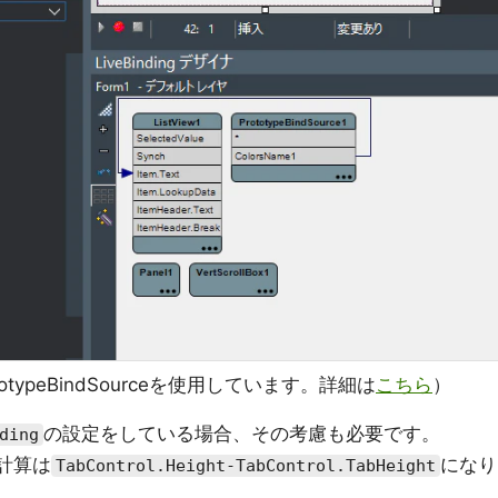
totypeBindSourceを使用しています。詳細は
こちら
）
の設定をしている場合、その考慮も必要です。
ding
の計算は
になり
TabControl.Height-TabControl.TabHeight