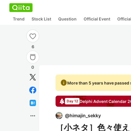
Trend
Stock List
Question
Official Event
Offici
6
0
info
More than 5 years have passed s
Delphi
Advent Calendar
2
Day 12
more_horiz
@
himajin_sekky
［小ネタ］色々使えるVe