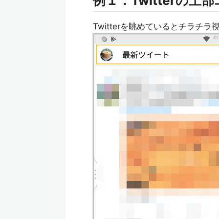
例１：Twitterの
Twitterを眺めているとチラチ