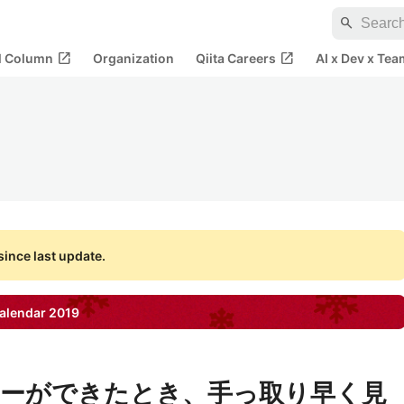
search
open_in_new
open_in_new
al Column
Organization
Qiita Careers
AI x Dev x Tea
ince last update.
alendar
2019
ーができたとき、手っ取り早く見