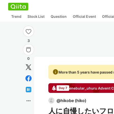
Trend
Stock List
Question
Official Event
Offici
3
0
info
More than 5 years have passed s
enebular_uhuru
Advent C
Day 7
more_horiz
@
hikobe
(
hiko
)
人に自慢したいフロ