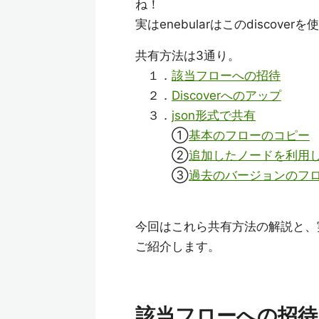
ね！
実はenebularはこのdisco
共有方法は3通り。
１．
該当フローへの招待
２．
Discoverへのアップ
３．
json形式で共有
①
基本のフローのコピー
②
追加したノードを利用
③
過去のバージョンのフ
今回はこれら共有方法の解説と、
ご紹介します。
該当フローへの招待