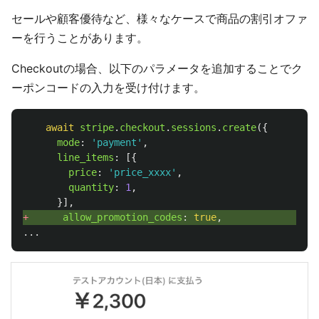
セールや顧客優待など、様々なケースで商品の割引オファ
ーを行うことがあります。
Checkoutの場合、以下のパラメータを追加することでク
ーポンコードの入力を受け付けます。
await
stripe
.
checkout
.
sessions
.
create
({
mode
:
'
payment
'
,
line_items
:
[{
price
:
'
price_xxxx
'
,
quantity
:
1
,
}],
+ 
allow_promotion_codes
:
true
,
...