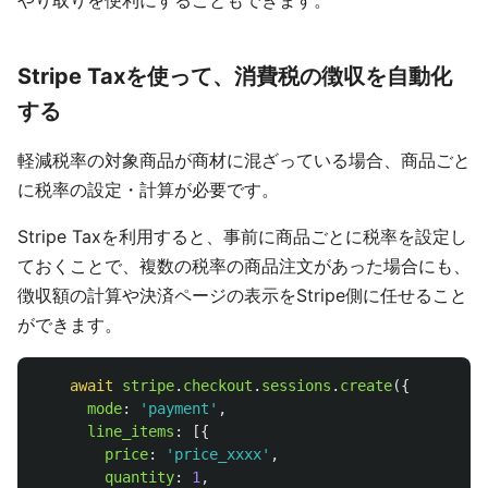
Stripe Taxを使って、消費税の徴収を自動化
する
軽減税率の対象商品が商材に混ざっている場合、商品ごと
に税率の設定・計算が必要です。
Stripe Taxを利用すると、事前に商品ごとに税率を設定し
ておくことで、複数の税率の商品注文があった場合にも、
徴収額の計算や決済ページの表示をStripe側に任せること
ができます。
await
stripe
.
checkout
.
sessions
.
create
({
mode
:
'
payment
'
,
line_items
:
[{
price
:
'
price_xxxx
'
,
quantity
:
1
,