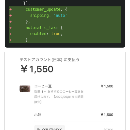
}],
+ 
customer_update
:
{
+ 
shipping
:
'
auto
'
+ 
},
+ 
automatic_tax
:
{
+ 
enabled
:
true
,
+ 
},