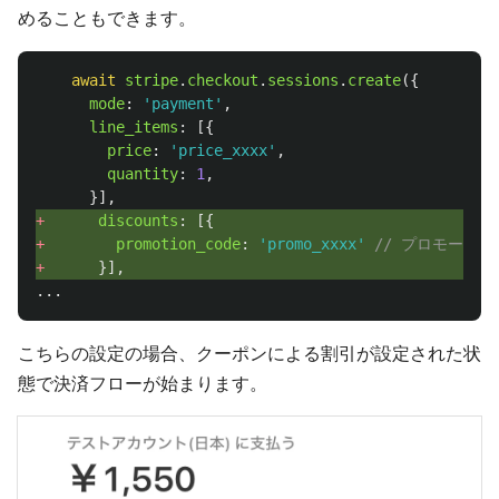
めることもできます。
await
stripe
.
checkout
.
sessions
.
create
({
mode
:
'
payment
'
,
line_items
:
[{
price
:
'
price_xxxx
'
,
quantity
:
1
,
}],
+ 
discounts
:
[{
+ 
promotion_code
:
'
promo_xxxx
'
// プロモーシ
+ 
}],
...
こちらの設定の場合、クーポンによる割引が設定された状
態で決済フローが始まります。