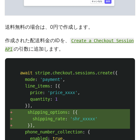
送料無料の場合は、0円で作成します。
作成された配送料金のIDを、
Create a Checkout Session
の引数に追加します。
API
await
stripe
.
checkout
.
sessions
.
create
({
mode
:
'
payment
'
,
line_items
:
[{
price
:
'
price_xxxx
'
,
quantity
:
1
}],
+ 
shipping_options
:
[{
+ 
shipping_rate
:
'
shr_xxxxx
'
+ 
}],
phone_number_collection
:
{
enabled
:
true
,