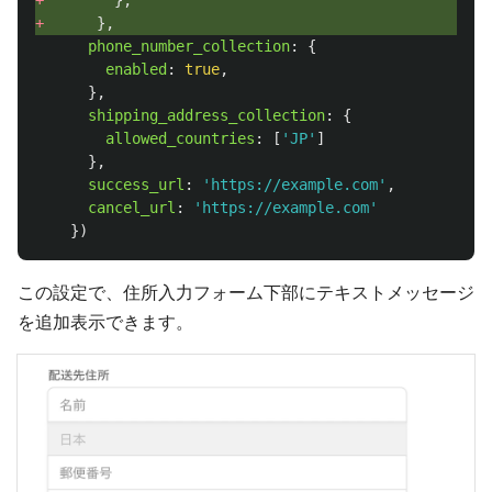
+ 
},
+ 
},
phone_number_collection
:
{
enabled
:
true
,
},
shipping_address_collection
:
{
allowed_countries
:
[
'
JP
'
]
},
success_url
:
'
https://example.com
'
,
cancel_url
:
'
https://example.com
'
})
この設定で、住所入力フォーム下部にテキストメッセージ
を追加表示できます。