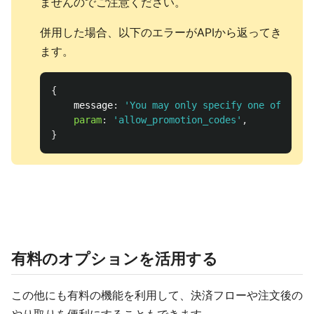
ませんのでご注意ください。
併用した場合、以下のエラーがAPIから返ってき
ます。
{
message
:
'
You may only specify one of thes
param
:
'
allow_promotion_codes
'
,
}
有料のオプションを活用する
この他にも有料の機能を利用して、決済フローや注文後の
やり取りを便利にすることもできます。