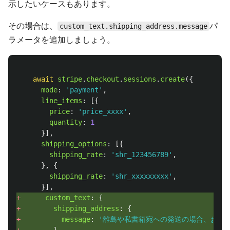
示したいケースもあります。
その場合は、
パ
custom_text.shipping_address.message
ラメータを追加しましょう。
await
stripe
.
checkout
.
sessions
.
create
({
mode
:
'
payment
'
,
line_items
:
[{
price
:
'
price_xxxx
'
,
quantity
:
1
}],
shipping_options
:
[{
shipping_rate
:
'
shr_123456789
'
,
},
{
shipping_rate
:
'
shr_xxxxxxxxx
'
,
}],
+ 
custom_text
:
{
+ 
shipping_address
:
{
+ 
message
:
'
離島や私書箱宛への発送の場合、お届