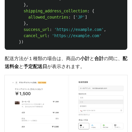
},
shipping_address_collection
:
{
allowed_countries
:
[
'
JP
'
]
},
success_url
:
'
https://example.com
'
,
cancel_url
:
'
https://example.com
'
})
配送方法が１種類の場合は、商品の
小計
と
合計
の間に、
配
送料金
と
予定配送日
が表示されます。