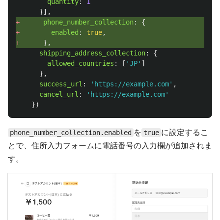
quantity
:
1
}],
+ 
phone_number_collection
:
{
+ 
enabled
:
true
,
+ 
},
shipping_address_collection
:
{
allowed_countries
:
[
'
JP
'
]
},
success_url
:
'
https://example.com
'
,
cancel_url
:
'
https://example.com
'
})
を
に設定するこ
phone_number_collection.enabled
true
とで、住所入力フォームに電話番号の入力欄が追加されま
す。