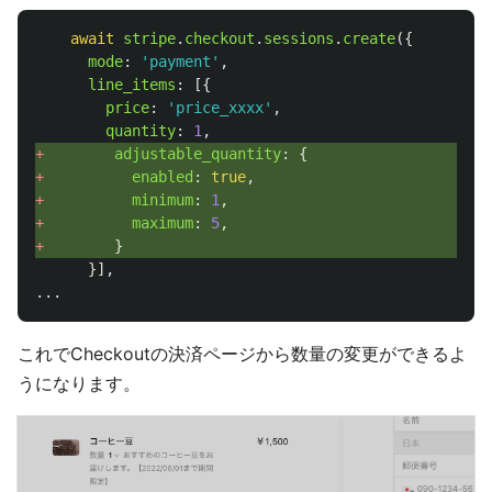
await
stripe
.
checkout
.
sessions
.
create
({
mode
:
'
payment
'
,
line_items
:
[{
price
:
'
price_xxxx
'
,
quantity
:
1
,
+ 
adjustable_quantity
:
{
+ 
enabled
:
true
,
+ 
minimum
:
1
,
+ 
maximum
:
5
,
+ 
}
}],
...
これでCheckoutの決済ページから数量の変更ができるよ
うになります。