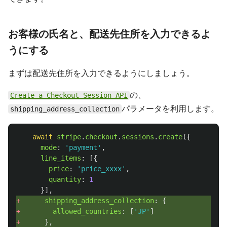
お客様の氏名と、配送先住所を入力できるよ
うにする
まずは配送先住所を入力できるようにしましょう。
の、
Create a Checkout Session API
パラメータを利用します。
shipping_address_collection
await
stripe
.
checkout
.
sessions
.
create
({
mode
:
'
payment
'
,
line_items
:
[{
price
:
'
price_xxxx
'
,
quantity
:
1
}],
+ 
shipping_address_collection
:
{
+ 
allowed_countries
:
[
'
JP
'
]
+ 
},