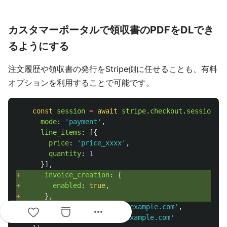
カスタマーポータルで領収書のPDFをDLでき
るようにする
注文履歴や領収書の発行をStripe側に任せることも、有料
オプションを利用することで可能です。
const
session
=
await
stripe
.
checkout
.
sessions
.
c
mode
:
'
payment
'
,
line_items
:
[{
price
:
'
price_xxxx
'
,
quantity
:
1
}],
+ 
invoice_creation
:
{
+ 
enabled
:
true
,
+ 
},
success_url
:
'
https://example.com
'
,
more_horiz
cancel_url
:
'
https://example.com
'