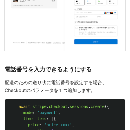
電話番号を入力できるようにする
配送のための送り状に電話番号を設定する場合、
Checkoutのパラメータを１つ追加します。
await
stripe
.
checkout
.
sessions
.
create
({
mode
:
'
payment
'
,
line_items
:
[{
price
:
'
price_xxxx
'
,