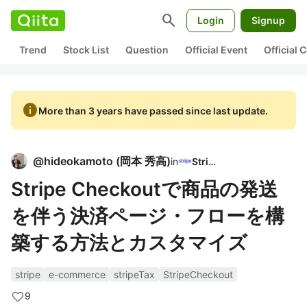
search
Login
Signup
Trend
Stock List
Question
Official Event
Official
info
More than 3 years have passed since last update.
@
hideokamoto
(
岡本 秀高
)
in
Stripe
Stripe Checkoutで商品の発送
を伴う決済ページ・フローを構
築する方法とカスタマイズ
stripe
e-commerce
stripeTax
StripeCheckout
9