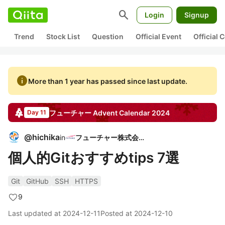
search
Login
Signup
Trend
Stock List
Question
Official Event
Official
info
More than 1 year has passed since last update.
フューチャー
Advent Calendar
2024
Day 11
@
hichika
in
フューチャー株式会社
個人的Gitおすすめtips 7選
Git
GitHub
SSH
HTTPS
9
Last updated at
2024-12-11
Posted at
2024-12-10