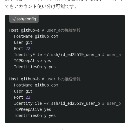
でもアカウント使い分け可能です。
~/.ssh/config
Host
github
-
a
HostName
github
.
com
User
git
Port
22
IdentityFile
 ~/.
ssh
/
id_ed25519_user_a
TCPKeepAlive
yes
IdentitiesOnly
yes
Host
github
-
b
HostName
github
.
com
User
git
Port
22
IdentityFile
 ~/.
ssh
/
id_ed25519_user_b
TCPKeepAlive
yes
IdentitiesOnly
yes