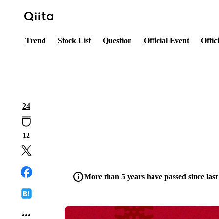
Trend
Stock List
Question
Official Event
Offic
24
12
info
More than 5 years have passed since last
more_horiz