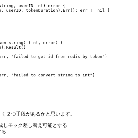
string
,
userID
int
)
error
{
n
,
userID
,
tokenDuration
)
.
Err
();
err
!=
nil
{
ken
string
)
(
int
,
error
)
{
n
)
.
Result
()
err
,
"failed to get id from redis by token"
)
err
,
"failed to convert string to int"
)
きく２つ手段があるかと思います。
ceを作成しモック差し替え可能とする
する