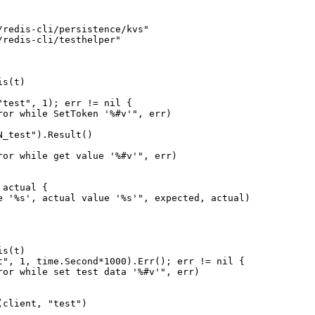
/redis-cli/persistence/kvs"
/redis-cli/testhelper"
is
(
t
)
"test"
,
1
);
err
!=
nil
{
ror while SetToken '%#v'"
,
err
)
N_test"
)
.
Result
()
ror while get value '%#v'"
,
err
)
actual
{
e '%s', actual value '%s'"
,
expected
,
actual
)
is
(
t
)
t"
,
1
,
time
.
Second
*
1000
)
.
Err
();
err
!=
nil
{
ror while set test data '%#v'"
,
err
)
(
client
,
"test"
)