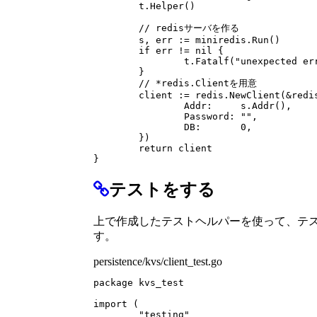
t
.
Helper
()
// redisサーバを作る
s
,
err
:=
miniredis
.
Run
()
if
err
!=
nil
{
t
.
Fatalf
(
"unexpected er
}
// *redis.Clientを用意
client
:=
redis
.
NewClient
(
&
redi
Addr
:
s
.
Addr
(),
Password
:
""
,
DB
:
0
,
})
return
client
}
テストをする
上で作成したテストヘルパーを使って、テ
す。
persistence/kvs/client_test.go
package
kvs_test
import
(
"testing"