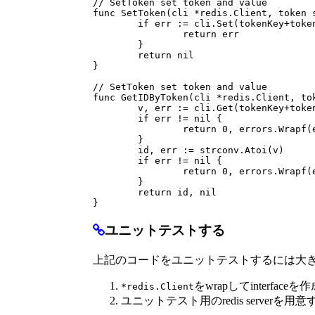
// SetToken set token and value
func
SetToken
(
cli
*
redis
.
Client
,
token
if
err
:=
cli
.
Set
(
tokenKey
+
toke
return
err
}
return
nil
}
// SetToken set token and value
func
GetIDByToken
(
cli
*
redis
.
Client
,
to
v
,
err
:=
cli
.
Get
(
tokenKey
+
toke
if
err
!=
nil
{
return
0
,
errors
.
Wrapf
(
}
id
,
err
:=
strconv
.
Atoi
(
v
)
if
err
!=
nil
{
return
0
,
errors
.
Wrapf
(
}
return
id
,
nil
}
ユニットテストする
上記のコードをユニットテストするには大
をwrapしてinterfa
*redis.Client
ユニットテスト用のredis serverを用意