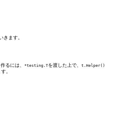
ていきます。
を作るには、
を渡した上で、
*testing.T
t.Helper()
ます。