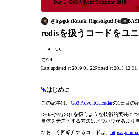
Day 1
Go3
Advent Calendar
2018
BA
@
hgsgtk
(
Kazuki Higashiguchi
)
in
redisを扱うコードをユニ
Go
24
Last updated at
2019-01-22
Posted at
2018-12-01
はじめに
この記事は、
Go3 AdventCalendar
の1日目の
RedisやMySQLを扱うような技術的実装
自体をテストする方法はノウハウがあまり
なお、今回紹介するコードは、
https://github