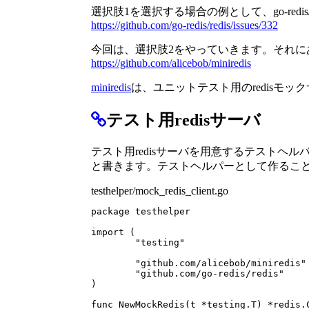
選択肢1を選択する場合の例として、go-redis/r
https://github.com/go-redis/redis/issues/332
今回は、選択肢2をやっていきます。それに
https://github.com/alicebob/miniredis
miniredis
は、ユニットテスト用のredisモ
テスト用redisサーバ
テスト用redisサーバを用意するテスト
と書きます。テストヘルパーとして作るこ
testhelper/mock_redis_client.go
package
testhelper
import
(
"testing"
"github.com/alicebob/miniredis"
"github.com/go-redis/redis"
)
func
NewMockRedis
(
t
*
testing
.
T
)
*
redis
.