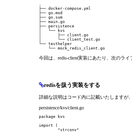
.

├── docker-compose.yml

├── go.mod

├── go.sum

├── main.go

├── persistence

│   └── kvs

│       ├── client.go

│       └── client_test.go

└── testhelper

今回は、redis-client実装にあたり、次
redisを扱う実装をする
詳細な説明はコード内に記載いたしますが
persistence/kvs/client.go
package
kvs
import
(
"strconv"