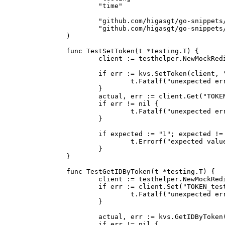
"time"
"github.com/higasgt/go-snippets
"github.com/higasgt/go-snippets
)
func
TestSetToken
(
t
*
testing
.
T
)
{
client
:=
testhelper
.
NewMockRed
if
err
:=
kvs
.
SetToken
(
client
,
t
.
Fatalf
(
"unexpected er
}
actual
,
err
:=
client
.
Get
(
"TOKE
if
err
!=
nil
{
t
.
Fatalf
(
"unexpected er
}
if
expected
:=
"1"
;
expected
!=
t
.
Errorf
(
"expected valu
}
}
func
TestGetIDByToken
(
t
*
testing
.
T
)
{
client
:=
testhelper
.
NewMockRed
if
err
:=
client
.
Set
(
"TOKEN_tes
t
.
Fatalf
(
"unexpected er
}
actual
,
err
:=
kvs
.
GetIDByToken
if
err
!=
nil
{