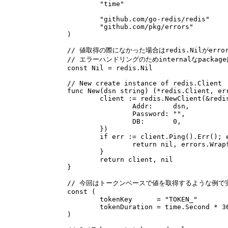
"time"
"github.com/go-redis/redis"
"github.com/pkg/errors"
)
// 値取得の際になかった場合はredis.Nilがerr
// エラーハンドリングのためinternalなpackag
const
Nil
=
redis
.
Nil
// New create instance of redis.Client
func
New
(
dsn
string
)
(
*
redis
.
Client
,
er
client
:=
redis
.
NewClient
(
&
redi
Addr
:
dsn
,
Password
:
""
,
DB
:
0
,
})
if
err
:=
client
.
Ping
()
.
Err
();
return
nil
,
errors
.
Wrap
}
return
client
,
nil
}
// 今回はトークンベースで値を取得するような例で
const
(
tokenKey
=
"TOKEN_"
tokenDuration
=
time
.
Second
*
3
)