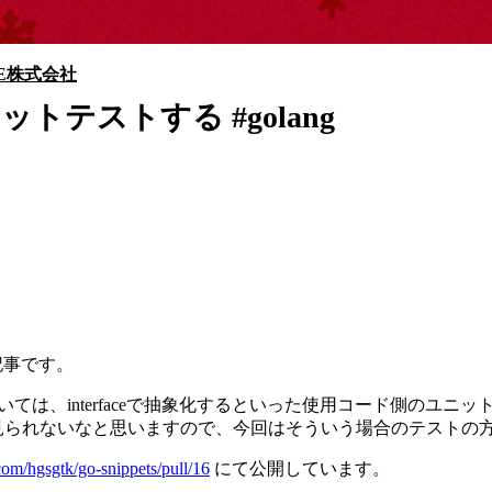
SE株式会社
ットテストする #golang
記事です。
については、interfaceで抽象化するといった使用コード側の
見られないなと思いますので、今回はそういう場合のテストの
.com/hgsgtk/go-snippets/pull/16
にて公開しています。