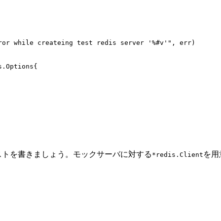
ror while createing test redis server '%#v'"
,
err
)
s
.
Options
{
ストを書きましょう。モックサーバに対する
を用
*redis.Client