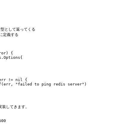
or型として返ってくる
eに定義する
ror
)
{
s
.
Options
{
err
!=
nil
{
f
(
err
,
"failed to ping redis server"
)
実装してきます。
600