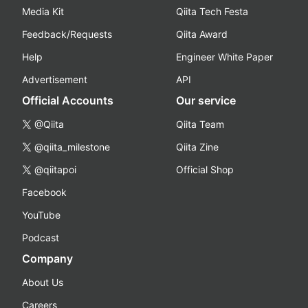
Media Kit
Qiita Tech Festa
Feedback/Requests
Qiita Award
Help
Engineer White Paper
Advertisement
API
Official Accounts
Our service
@Qiita
Qiita Team
@qiita_milestone
Qiita Zine
@qiitapoi
Official Shop
Facebook
YouTube
Podcast
Company
About Us
Careers