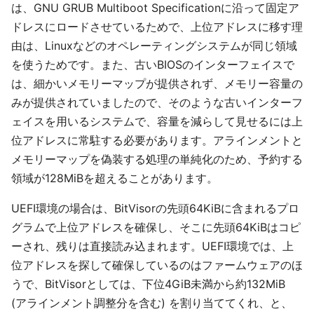
は、GNU GRUB Multiboot Specificationに沿って固定ア
ドレスにロードさせているためで、上位アドレスに移す理
由は、Linuxなどのオペレーティングシステムが同じ領域
を使うためです。また、古いBIOSのインターフェイスで
は、細かいメモリーマップが提供されず、メモリー容量の
みが提供されていましたので、そのような古いインターフ
ェイスを用いるシステムで、容量を減らして見せるには上
位アドレスに常駐する必要があります。アラインメントと
メモリーマップを偽装する処理の単純化のため、予約する
領域が128MiBを超えることがあります。
UEFI環境の場合は、BitVisorの先頭64KiBに含まれるプロ
グラムで上位アドレスを確保し、そこに先頭64KiBはコピ
ーされ、残りは直接読み込まれます。UEFI環境では、上
位アドレスを探して確保しているのはファームウェアのほ
うで、BitVisorとしては、下位4GiB未満から約132MiB
(アラインメント調整分を含む) を割り当ててくれ、と、