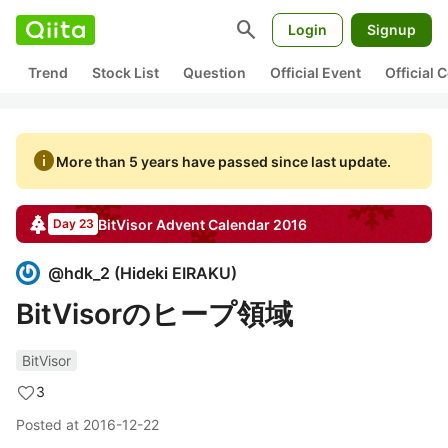
search
Login
Signup
Trend
Stock List
Question
Official Event
Official
info
More than 5 years have passed since last update.
BitVisor
Advent Calendar
2016
Day 23
@
hdk_2
(
Hideki EIRAKU
)
BitVisorのヒープ領域
BitVisor
3
Posted at
2016-12-22