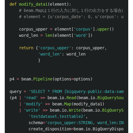
def
modify_data1
(
element
):
corpus_upper
=
element
[
'
corpus
'
].
upper
()
word_len
=
len
(
element
[
'
word
'
])
return
{
'
corpus_upper
'
:
corpus_upper
,
'
word_len
'
:
word_len
}
p4
=
beam
.
Pipeline
(
options
=
options
)
query
=
'
SELECT * FROM [bigquery-public-data:samples
(
p4
|
'
read
'
>>
beam
.
io
.
Read
(
beam
.
io
.
BigQuerySource
(
|
'
modify
'
>>
beam
.
Map
(
modify_data1
)
|
'
write
'
>>
beam
.
io
.
Write
(
beam
.
io
.
BigQuerySink
(
'
testdataset.testtable2
'
,
schema
=
'
corpus_upper:STRING, word_len:INTEGE
create_disposition
=
beam
.
io
.
BigQueryDispositi