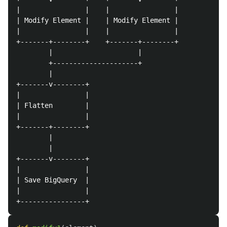
|                |    |                |

| Modify Element |    | Modify Element |

|                |    |                |

+-------+--------+    +-------+--------+

        |                     |

        +---------------------+

        |

+-------v--------+

|                |

| Flatten        |

|                |

+-------+--------+

        |

        |

+-------v--------+

|                |

| Save BigQuery  |

|                |
