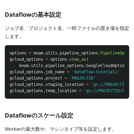
Dataflowの基本設定
ジョブ名、プロジェクト名、一時ファイルの置き場を指定
します。
options
=
beam
.
utils
.
pipeline_options
.
PipelineOption
gcloud_options
=
options
.
view_as
(
beam
.
utils
.
pipeline_options
.
GoogleCloudOptions
)
gcloud_options
.
job_name
=
'
dataflow-tutorial1
'
gcloud_options
.
project
=
'
PROJECTID
'
gcloud_options
.
staging_location
=
'
gs://PROJECTID/st
gcloud_options
.
temp_location
=
'
gs://PROJECTID/temp
'
Dataflowのスケール設定
Workerの最大数や、マシンタイプ等を設定します。