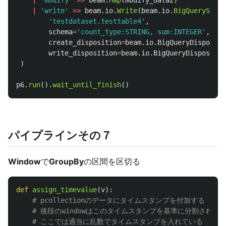
|
'
modify
'
>>
beam
.
Map
(
modify_data2
)
|
'
write
'
>>
beam
.
io
.
Write
(
beam
.
io
.
BigQuerySink
(
'
testdataset.testtable4
'
,
schema
=
'
count_type:STRING, sum:INTEGER
'
,
create_disposition
=
beam
.
io
.
BigQueryDispositi
write_disposition
=
beam
.
io
.
BigQueryDispositio
)
p6
.
run
().
wait_until_finish
()
パイプラインその７
Window
で
GroupBy
の区間を区切る
def
assign_timevalue
(
v
):