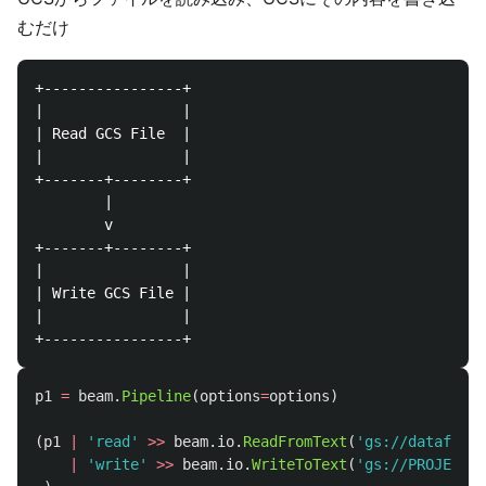
むだけ
+----------------+

|                |

| Read GCS File  |

|                |

+-------+--------+

        |

        v

+-------+--------+

|                |

| Write GCS File |

|                |

p1
=
beam
.
Pipeline
(
options
=
options
)
(
p1
|
'
read
'
>>
beam
.
io
.
ReadFromText
(
'
gs://dataflow-
|
'
write
'
>>
beam
.
io
.
WriteToText
(
'
gs://PROJECTID