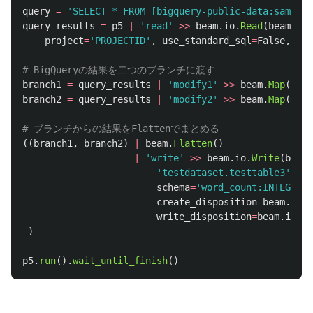
query
=
'
SELECT * FROM [bigquery-public-data:samples
query_results
=
p5
|
'
read
'
>>
beam
.
io
.
Read
(
beam
.
io
.
project
=
'
PROJECTID
'
,
use_standard_sql
=
False
,
que
branch1
=
query_results
|
'
modify1
'
>>
beam
.
Map
(
modi
branch2
=
query_results
|
'
modify2
'
>>
beam
.
Map
(
modi
((
branch1
,
branch2
)
|
beam
.
Flatten
()
|
'
write
'
>>
beam
.
io
.
Write
(
beam
.
'
testdataset.testtable3
'
,
schema
=
'
word_count:INTEGER, 
create_disposition
=
beam
.
io
.
B
write_disposition
=
beam
.
io
.
Bi
)
p5
.
run
().
wait_until_finish
()