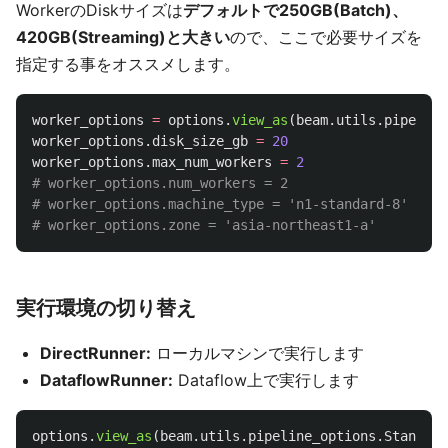
WorkerのDiskサイズは
デフォルトで250GB(Batch)、
420GB(Streaming)と大きい
ので、ここで必要サイズを
指定する事をオススメします。
worker_options
=
options
.
view_as
(
beam
.
utils
.
pipeline
worker_options
.
disk_size_gb
=
20
worker_options
.
max_num_workers
=
2
# worker_options.num_workers = 2

# worker_options.machine_type = 'n1-standard-8'

実行環境の切り替え
DirectRunner:
ローカルマシンで実行します
DataflowRunner:
Dataflow上で実行します
options
.
view_as
(
beam
.
utils
.
pipeline_options
.
Standard