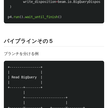
write_disposition
=
beam
.
io
.
BigQueryDispositio
)
p4
.
run
().
wait_until_finish
()
パイプラインその５
ブランチを分ける例
+----------------+

|                |

| Read BigQuery  |

|                |

+-------+--------+

        |

        +---------------------+

        |                     |

+-------v--------+    +-------v--------+
