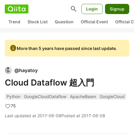
search
Login
Signup
Trend
Stock List
Question
Official Event
Official
info
More than 5 years have passed since last update.
@
hayatoy
Cloud Dataflow 超入門
Python
GoogleCloudDataflow
ApacheBeam
GoogleCloud
75
Last updated at
2017-06-08
Posted at
2017-06-08