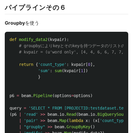
パイプラインその６
Groupby
を使う
def
modify_data2
(
kvpair
):
return
{
'
count_type
'
:
kvpair
[
0
],
'
sum
'
:
sum
(
kvpair
[
1
])
}
p6
=
beam
.
Pipeline
(
options
=
options
)
query
=
'
SELECT * FROM [PROJECTID:testdataset.testta
(
p6
|
'
read
'
>>
beam
.
io
.
Read
(
beam
.
io
.
BigQuerySource
(
|
'
pair
'
>>
beam
.
Map
(
lambda
x
:
(
x
[
'
count_type
'
],
|
"
groupby
"
>>
beam
.
GroupByKey
()