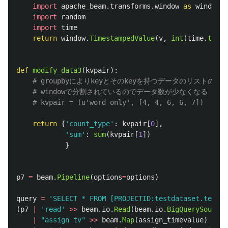
import
apache_beam.transforms.window
as
window
import
random
import
time
return
window
.
TimestampedValue
(
v
,
int
(
time
.
time
(
def
modify_data3
(
kvpair
):
return
{
'
count_type
'
:
kvpair
[
0
],
'
sum
'
:
sum
(
kvpair
[
1
])
}
p7
=
beam
.
Pipeline
(
options
=
options
)
query
=
'
SELECT * FROM [PROJECTID:testdataset.testta
(
p7
|
'
read
'
>>
beam
.
io
.
Read
(
beam
.
io
.
BigQuerySource
(
|
"
assign tv
"
>>
beam
.
Map
(
assign_timevalue
)