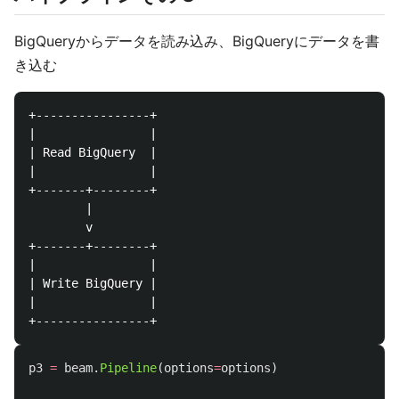
BigQueryからデータを読み込み、BigQueryにデータを書
き込む
+----------------+

|                |

| Read BigQuery  |

|                |

+-------+--------+

        |

        v

+-------+--------+

|                |

| Write BigQuery |

|                |

p3
=
beam
.
Pipeline
(
options
=
options
)