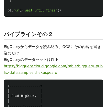
)
p1
.
run
().
wait_until_finish
()
パイプラインその２
BigQueryからデータを読み込み、GCSにその内容を書き
込むだけ
BigQueryのデータセットは以下
https://bigquery.cloud.google.com/table/bigquery-pub
lic-data:samples.shakespeare
+----------------+

|                |

| Read BigQuery  |

|                |

+-------+--------+
