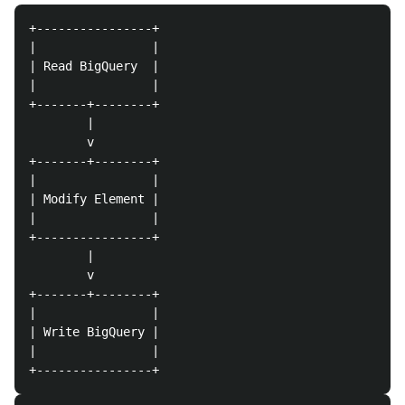
+----------------+

|                |

| Read BigQuery  |

|                |

+-------+--------+

        |

        v

+-------+--------+

|                |

| Modify Element |

|                |

+----------------+

        |

        v

+-------+--------+

|                |

| Write BigQuery |

|                |
