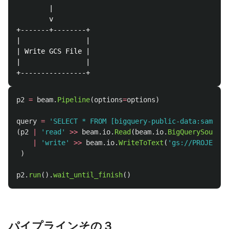
        |

        v

+-------+--------+

|                |

| Write GCS File |

|                |

p2
=
beam
.
Pipeline
(
options
=
options
)
query
=
'
SELECT * FROM [bigquery-public-data:samples
(
p2
|
'
read
'
>>
beam
.
io
.
Read
(
beam
.
io
.
BigQuerySource
(
|
'
write
'
>>
beam
.
io
.
WriteToText
(
'
gs://PROJECTID
)
p2
.
run
().
wait_until_finish
()
パイプラインその３