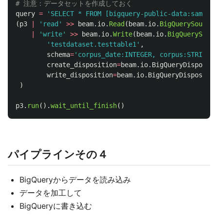
query
=
'
SELECT * FROM [bigquery-public-data:samples
(
p3
|
'
read
'
>>
beam
.
io
.
Read
(
beam
.
io
.
BigQuerySource
(
|
'
write
'
>>
beam
.
io
.
Write
(
beam
.
io
.
BigQuerySink
(
'
testdataset.testtable1
'
,
schema
=
'
corpus_date:INTEGER, corpus:STRING, 
create_disposition
=
beam
.
io
.
BigQueryDispositi
write_disposition
=
beam
.
io
.
BigQueryDispositio
)
p3
.
run
().
wait_until_finish
()
パイプラインその４
BigQueryからデータを読み込み
データを加工して
BigQueryに書き込む