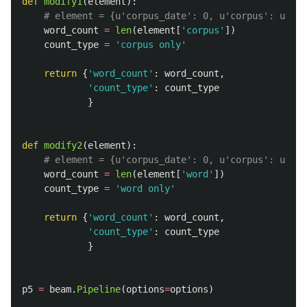
def
modify1
(
element
):
word_count
=
len
(
element
[
'
corpus
'
])
count_type
=
'
corpus only
'
return
{
'
word_count
'
:
word_count
,
'
count_type
'
:
count_type
}
def
modify2
(
element
):
word_count
=
len
(
element
[
'
word
'
])
count_type
=
'
word only
'
return
{
'
word_count
'
:
word_count
,
'
count_type
'
:
count_type
}
p5
=
beam
.
Pipeline
(
options
=
options
)