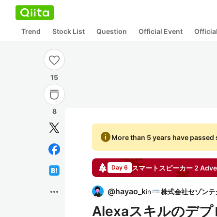
Trend
Stock List
Question
Official Event
Offici
15
8
info
More than 5 years have passed s
スマートスピーカー 2
Adve
Day 6
more_horiz
@
hayao_k
in
Alexaスキルのデ