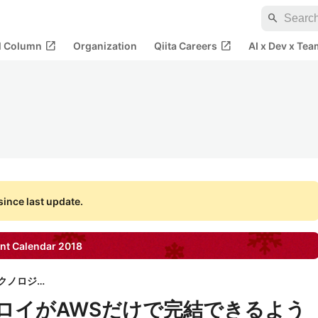
search
open_in_new
open_in_new
al Column
Organization
Qiita Careers
AI x Dev x Tea
ince last update.
nt Calendar
2018
株式会社セゾンテクノロジー
プロイがAWSだけで完結できるよう