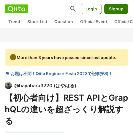
search
Login
Signup
Trend
Stock List
Question
Official Event
Official
info
More than 3 years have passed since last update.
flag
お題は不問！Qiita Engineer Festa 2023で記事投稿！
@
hayaharu3220
(
はやはる
)
【初心者向け】REST APIとGrap
hQLの違いを超ざっくり解説す
る