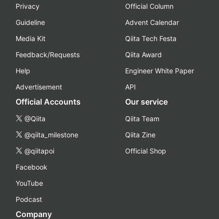
Privacy
Official Column
Guideline
Advent Calendar
Media Kit
Qiita Tech Festa
Feedback/Requests
Qiita Award
Help
Engineer White Paper
Advertisement
API
Official Accounts
Our service
@Qiita
Qiita Team
@qiita_milestone
Qiita Zine
@qiitapoi
Official Shop
Facebook
YouTube
Podcast
Company