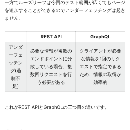
一方でルーズリーフは今回のテスト範囲が広くてもページ
を追加することができるのでアンダーフェッチングは起き
ません。
REST API
GraphQL
アンダ
必要な情報が複数の
クライアントが必要
ーフェ
エンドポイントに分
な情報を1回のリク
ッチン
散している場合、複
エストで指定できる
グ(過
数回リクエストを行
ため、情報の取得が
剰不
う必要がある
効率的
足)
これがREST APIとGraphQLの三つ目の違いです。