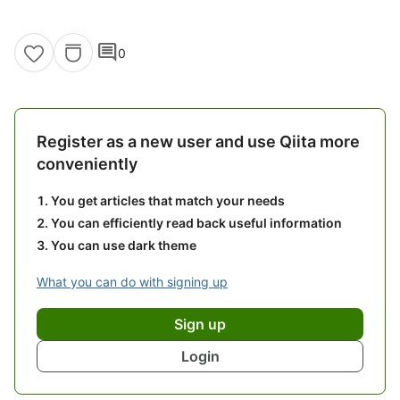
comment
0
Register as a new user and use Qiita more
conveniently
You get articles that match your needs
You can efficiently read back useful information
You can use dark theme
What you can do with signing up
Sign up
Login