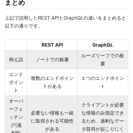
まとめ
上記で説明したREST APIとGraphQLの違いをまとめると
以下の通りです。
REST API
GraphQL
ルーズリーフでの板
例え話
ノートでの板書
書
エンド
複数のエンドポイン
１つのエンドポイン
ポイン
トがある
ト
ト
オーバ
クライアントが必要
ーフェ
必要ない情報も一緒
な情報のみ指定でき
ッチン
に取得される可能性
るため、過剰なデー
グ(過
がある
タ取得が起こりにく