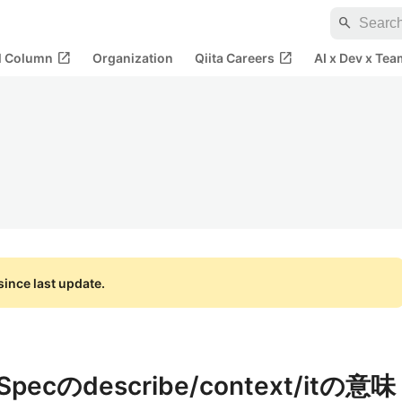
search
open_in_new
open_in_new
al Column
Organization
Qiita Careers
AI x Dev x Tea
ince last update.
RSpecのdescribe/context/itの意味