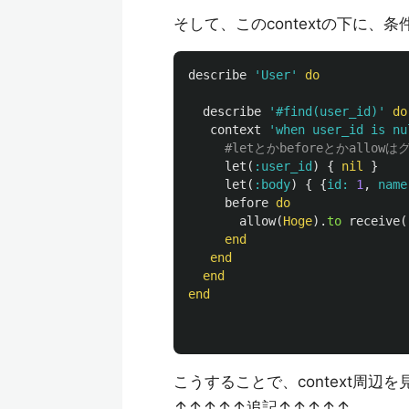
そして、このcontextの下に、
describe
'User'
do
describe
'#find(user_id)'
do
context
'when user_id is nu
#letとかbeforeとかallo
let
(
:user_id
)
{
nil
}
let
(
:body
)
{
{
id: 
1
,
name
before
do
allow
(
Hoge
).
to
receive
(
end
end
end
end
こうすることで、context周
↑↑↑↑↑追記↑↑↑↑↑