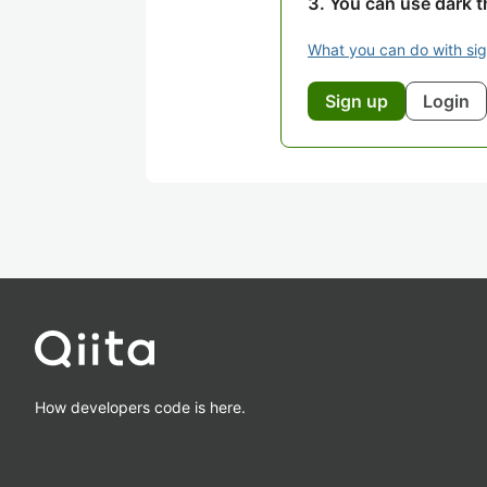
You can use dark 
What you can do with si
Sign up
Login
How developers code is here.