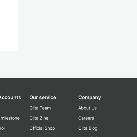
 Accounts
Our service
Company
Qiita Team
About Us
_milestone
Qiita Zine
Careers
poi
Official Shop
Qiita Blog