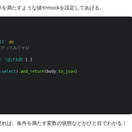
条件を満たすような値やmockを設定してあげる。
ll'
do
wはググってみてケロ
: 
'ほげ太郎'
}
}
:select
).
and_return
(
body
.
to_json
)
辺を見れば、条件を満たす変数の状態などがひと目でわかる！