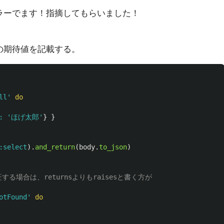
いとエラーでます！指摘してもらいました！
の期待値を記載する。
ll'
do
: 
'ほげ太郎'
}
}
:select
).
and_return
(
body
.
to_json
)
る場合は、returnsよりもraisesと書く方が
otFound'
do