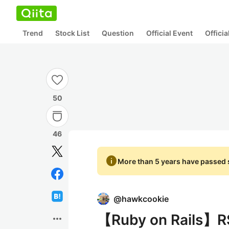
Trend
Stock List
Question
Official Event
Offici
50
46
info
More than 5 years have passed s
@
hawkcookie
【Ruby on Rails】
more_horiz