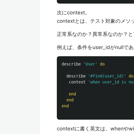
次にcontext。
contextとは、テスト対象の
正常系なのか？異常系なのか？と
例えば、条件をuser_idがnu
describe
'User'
do
describe
'#find(user_id)'
do
context
'when user_id is nu
end
end
end
contextに書く英文は、whenや