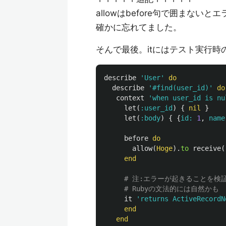
allowはbefore句で囲まな
確かに忘れてました。
そんで最後。itにはテスト実行時
describe
'User'
do
describe
'#find(user_id)'
do
context
'when user_id is nu
let
(
:user_id
)
{
nil
}
let
(
:body
)
{
{
id: 
1
,
name
before
do
allow
(
Hoge
).
to
receive
(
end
# 注:エラーが起きることを検証す
# Rubyの文法的には自然かも
it
'returns ActiveRecordN
end
end