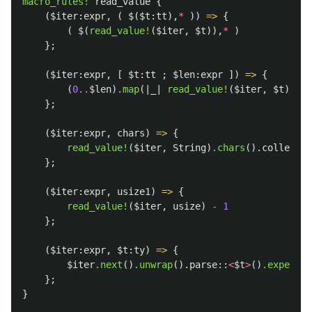
macro_rules!
read_value
{
(
$iter:expr
,
(
$
(
$t:tt
),
*
))
=>
{
(
$
(
read_value!
(
$iter
,
$t
)),
*
)
};
(
$iter:expr
,
[
$t:tt
;
$len:expr
])
=>
{
(
0
..
$len
)
.map
(|
_
|
read_value!
(
$iter
,
$t
))
.co
};
(
$iter:expr
,
chars
)
=>
{
read_value!
(
$iter
,
String
)
.chars
()
.collect
::
};
(
$iter:expr
,
usize1
)
=>
{
read_value!
(
$iter
,
usize
)
-
1
};
(
$iter:expr
,
$t:ty
)
=>
{
$iter
.next
()
.unwrap
()
.parse
::
<
$t
>
()
.expect
(
"
};
}