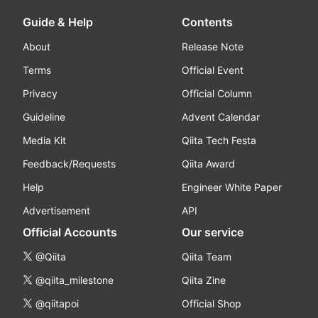
Guide & Help
Contents
About
Release Note
Terms
Official Event
Privacy
Official Column
Guideline
Advent Calendar
Media Kit
Qiita Tech Festa
Feedback/Requests
Qiita Award
Help
Engineer White Paper
Advertisement
API
Official Accounts
Our service
@Qiita
Qiita Team
@qiita_milestone
Qiita Zine
@qiitapoi
Official Shop