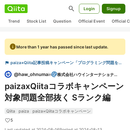
search
Login
Signup
Trend
Stock List
Question
Official Event
Official
info
More than 1 year has passed since last update.
flag
paiza×Qiita記事投稿キャンペーン「プログラミング問題をやってみて書いたコードを投稿しよう！」
@
haw_ohnuma
in
株式会社ハウインターナショナル
paizaxQiitaコラボキャンペーン
対象問題全部抜く Sランク編
Qiita
paiza
paiza×Qiitaコラボキャンペーン
5
Last updated at
2024-08-16
Posted at
2024-08-13