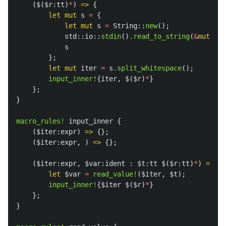
(
$
(
$r:tt
)
*
)
=>
{
let
mut
s
=
{
let
mut
s
=
String
::
new
();
std
::
io
::
stdin
()
.read_to_string
(
&
mut
s
)
.
s
};
let
mut
iter
=
s
.split_whitespace
();
input_inner!
{
iter
,
$
(
$r
)
*
}
};
}
macro_rules!
input_inner
{
(
$iter:expr
)
=>
{};
(
$iter:expr
,
)
=>
{};
(
$iter:expr
,
$var:ident
:
$t:tt
$
(
$r:tt
)
*
)
=>
{
let
$var
=
read_value!
(
$iter
,
$t
);
input_inner!
{
$iter
$
(
$r
)
*
}
};
}