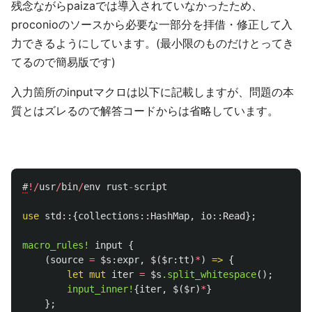
残念ながらpaizaでは導入されていなかったため、
proconioのソースから必要な一部分を拝借・修正して入
力できるようにしています。(最小限のものだけとってき
てるので簡易版です)
入力箇所のinputマクロは以下に記載しますが、問題の本
質とはズレるので解答コードからは省略しています。
#
!/
usr
/
bin
/
env
rust
-
script
use
std
::{
collections
::
HashMap
,
io
::
Read
};
macro_rules!
input
{
(
source
=
$s:expr
,
$
(
$r:tt
)
*
)
=>
{
let
mut
iter
=
$s
.split_whitespace
();
input_inner!
{
iter
,
$
(
$r
)
*
}
};