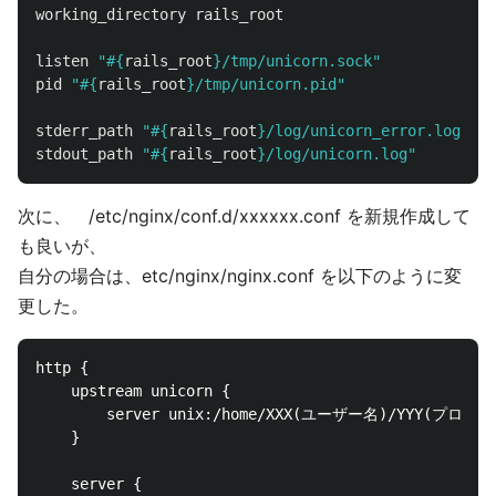
working_directory
rails_root
listen
"
#{
rails_root
}
/tmp/unicorn.sock"
pid
"
#{
rails_root
}
/tmp/unicorn.pid"
stderr_path
"
#{
rails_root
}
/log/unicorn_error.log"
stdout_path
"
#{
rails_root
}
/log/unicorn.log"
次に、 /etc/nginx/conf.d/xxxxxx.conf を新規作成して
も良いが、
自分の場合は、etc/nginx/nginx.conf を以下のように変
更した。
http {						

	upstream unicorn {					

		server unix:/home/XXX(ユーザー名)/YYY(プロジェクト名)/tmp/unicorn.sock;				

	}					

	server {					
