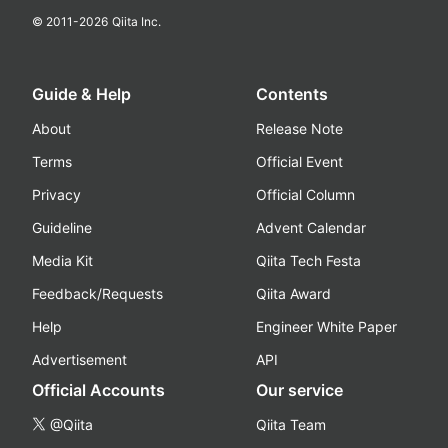
© 2011-
2026
Qiita Inc.
Guide & Help
Contents
About
Release Note
Terms
Official Event
Privacy
Official Column
Guideline
Advent Calendar
Media Kit
Qiita Tech Festa
Feedback/Requests
Qiita Award
Help
Engineer White Paper
Advertisement
API
Official Accounts
Our service
@Qiita
Qiita Team