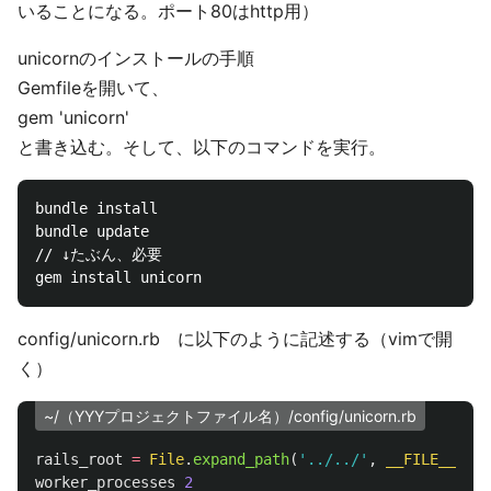
いることになる。ポート80はhttp用）
unicornのインストールの手順
Gemfileを開いて、
gem 'unicorn'
と書き込む。そして、以下のコマンドを実行。
bundle install

bundle update

// ↓たぶん、必要

config/unicorn.rb に以下のように記述する（vimで開
く）
~/（YYYプロジェクトファイル名）/config/unicorn.rb
rails_root
=
File
.
expand_path
(
'../../'
,
__FILE__
)
worker_processes
2