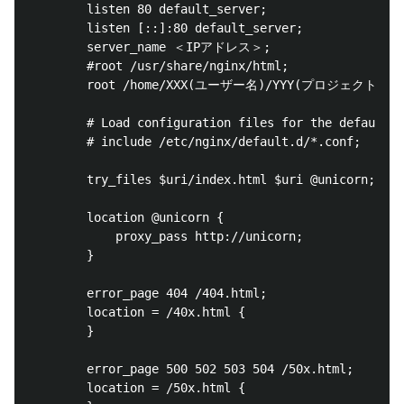
		listen 80 default_server;				

		listen [::]:80 default_server;				

		server_name ＜IPアドレス＞;				

		#root /usr/share/nginx/html;				

		root /home/XXX(ユーザー名)/YYY(プロジェクト名)/public;				

		# Load configuration files for the default server block.				

		# include /etc/nginx/default.d/*.conf;				

		try_files $uri/index.html $uri @unicorn;				

	    location @unicorn {					

		    proxy_pass http://unicorn;				

	    }					

	    error_page 404 /404.html;					

	    location = /40x.html {					

	    }					

        error_page 500 502 503 504 /50x.html;					

	    location = /50x.html {					
