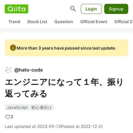
search
Login
Signup
Trend
Stock List
Question
Official Event
Official
info
More than 3 years have passed since last update.
@
hato-code
エンジニアになって１年、振り
返ってみる
JavaScript
初心者向け
2
Last updated at
2023-05-13
Posted at
2022-12-21