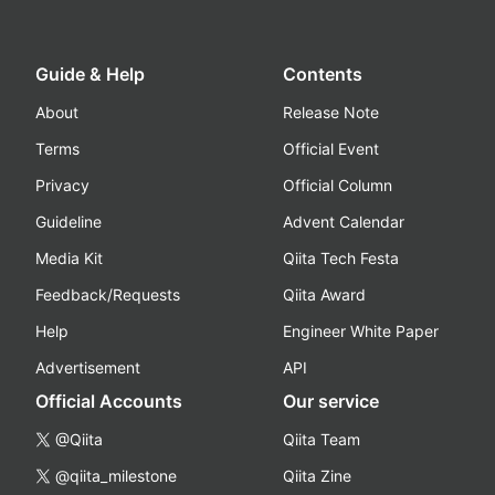
Guide & Help
Contents
About
Release Note
Terms
Official Event
Privacy
Official Column
Guideline
Advent Calendar
Media Kit
Qiita Tech Festa
Feedback/Requests
Qiita Award
Help
Engineer White Paper
Advertisement
API
Official Accounts
Our service
@Qiita
Qiita Team
@qiita_milestone
Qiita Zine