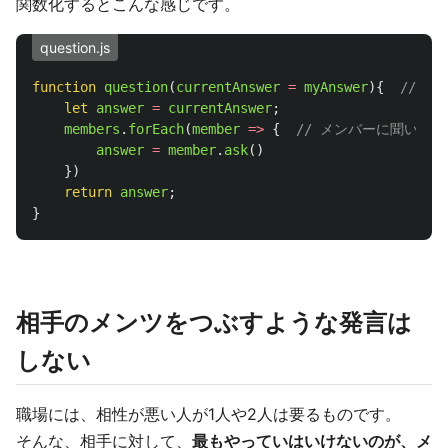
関数化するとこんな感じです。
question.js
function
question
(
currentAnswer
=
myAnswer
){
// 回
let
answer
=
currentAnswer
;
members
.
forEach
(
member
=>
{
// メンバーに聞いて
answer
=
member
.
ask
()
})
return
answer
;
}
相手のメンツをつぶすような発言は
しない
職場には、相性が悪い人が1人や2人は要るものです。
そんな、相手に対して、
最もやっていはいけないのが、メ