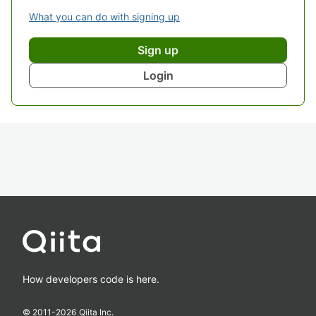
What you can do with signing up
Sign up
Login
How developers code is here.
© 2011-
2026
Qiita Inc.