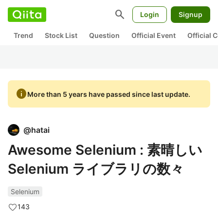
search
Login
Signup
Trend
Stock List
Question
Official Event
Official
info
More than 5 years have passed since last update.
@
hatai
Awesome Selenium : 素晴しい
Selenium ライブラリの数々
Selenium
143