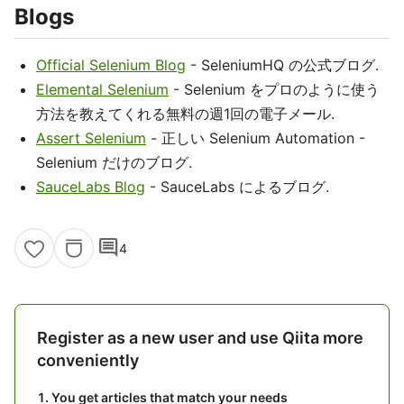
Blogs
Official Selenium Blog
- SeleniumHQ の公式ブログ.
Elemental Selenium
- Selenium をプロのように使う
方法を教えてくれる無料の週1回の電子メール.
Assert Selenium
- 正しい Selenium Automation -
Selenium だけのブログ.
SauceLabs Blog
- SauceLabs によるブログ.
comment
4
Register as a new user and use Qiita more
conveniently
You get articles that match your needs