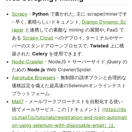
Scrapy
-
Python
で書かれた, 主に scraper/minerです
- 早く, 素晴らしいドキュメント,
Django Dynamic Sc
raper
と連携しての素敵な mining の展開や, PaaS で
ある
Scrapy Cloud
へのデプロイ, ターミナルやサー
バーのスタンドアローンプロセスで,
Twisted
上に構
築された
Celery
を使用できます.
Node-Crawler
- NodeJS + サーバーサイド jQuery の
ための
Node.js
Web Crawler/Spider.
Aerokube Browsers
- 無制限の請求プランと合理的な
価格設定を備えた超高速のSeleniumオンラインテスト
プラットフォーム.
Mail7
- メールワークフローテストを自動化する使い
捨てメールサービス. この [ドキュメント]（
https://do
cs.mail7.io/tutorials/registration-and-login-automati
on-using-selenium-with-disposable-email）は
,