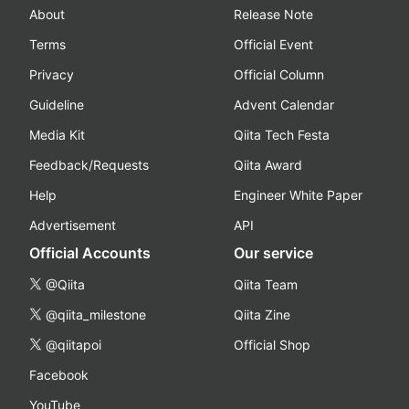
About
Release Note
Terms
Official Event
Privacy
Official Column
Guideline
Advent Calendar
Media Kit
Qiita Tech Festa
Feedback/Requests
Qiita Award
Help
Engineer White Paper
Advertisement
API
Official Accounts
Our service
@Qiita
Qiita Team
@qiita_milestone
Qiita Zine
@qiitapoi
Official Shop
Facebook
YouTube