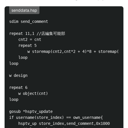
senddata.hsp
sdim send_comment

repeat 11,1	//店編集可能部

	cnt2 = cnt

	repeat 5

		w storemap(cnt2,cnt*2 + 4)*8 + storemap(cnt2,cnt*2 + 5)

	loop

loop

w design

repeat 6

	w object(cnt)

loop

gosub *hsptv_update

if username(store_index) == own_username{

	hsptv_up store_index,send_comment,0x1000
