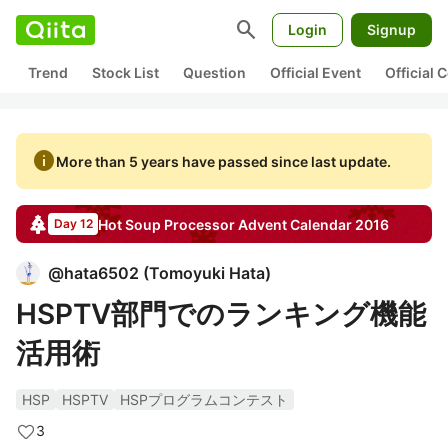
search
Login
Signup
Trend
Stock List
Question
Official Event
Official
info
More than 5 years have passed since last update.
Hot Soup Processor
Advent Calendar
2016
Day 12
@
hata6502
(
Tomoyuki Hata
)
HSPTV部門でのランキング機能
活用術
HSP
HSPTV
HSPプログラムコンテスト
3