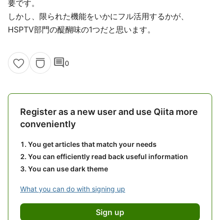
要です。
しかし、限られた機能をいかにフル活用するかが、
HSPTV部門の醍醐味の1つだと思います。
comment
0
Register as a new user and use Qiita more
conveniently
You get articles that match your needs
You can efficiently read back useful information
You can use dark theme
What you can do with signing up
Sign up