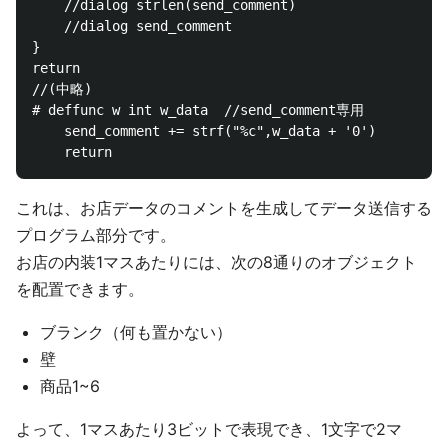
	//dialog strlen(send_comment)

	//dialog send_comment

}

return

//(中略)

# deffunc w int w_data	//send_comment専用

	send_comment += strf("%c",w_data + '0')

これは、お店データのコメントを生成してデータ送信する
プログラム部分です。
お店の内装1マスあたりには、次の8通りのオブジェクト
を配置できます。
ブランク（何も置かない）
壁
商品1~6
よって、1マスあたり3ビットで表現でき、1文字で2マ