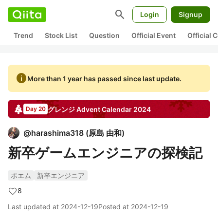
search
Login
Signup
Trend
Stock List
Question
Official Event
Official
info
More than 1 year has passed since last update.
グレンジ
Advent Calendar
2024
Day 20
@
harashima318
(
原島 由和
)
新卒ゲームエンジニアの探検記
ポエム
新卒エンジニア
8
Last updated at
2024-12-19
Posted at
2024-12-19