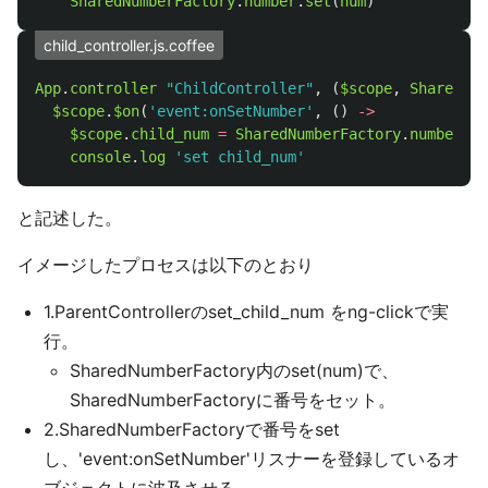
SharedNumberFactory
.
number
.
set
(
num
)
child_controller.js.coffee
App
.
controller
"ChildController"
,
(
$scope
,
SharedNum
$scope
.
$on
(
'event:onSetNumber'
,
()
->
$scope
.
child_num
=
SharedNumberFactory
.
number
.
ge
console
.
log
'set child_num'
と記述した。
イメージしたプロセスは以下のとおり
1.ParentControllerのset_child_num をng-clickで実
行。
SharedNumberFactory内のset(num)で、
SharedNumberFactoryに番号をセット。
2.SharedNumberFactoryで番号をset
し、'event:onSetNumber'リスナーを登録しているオ