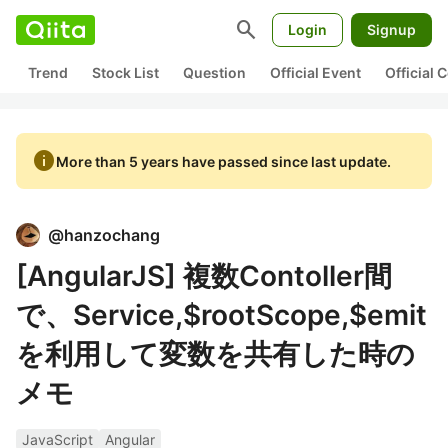
search
Login
Signup
Trend
Stock List
Question
Official Event
Official
info
More than 5 years have passed since last update.
@
hanzochang
[AngularJS] 複数Contoller間
で、Service,$rootScope,$emit
を利用して変数を共有した時の
メモ
JavaScript
Angular