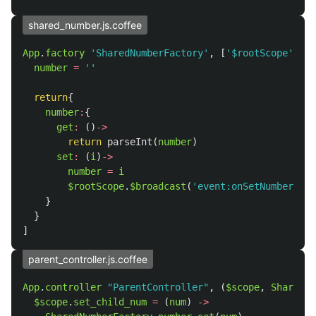
shared_number.js.coffee
App
.
factory
'SharedNumberFactory'
,
[
'$rootScope'
,
(
$
number
=
''
return
{
number
:
{
get
:
()
->
return
parseInt
(
number
)
set
:
(
i
)
->
number
=
i
$rootScope
.
$broadcast
(
'event:onSetNumber'
)
}
}
]
parent_controller.js.coffee
App
.
controller
"ParentController"
,
(
$scope
,
SharedNu
$scope
.
set_child_num
=
(
num
)
->