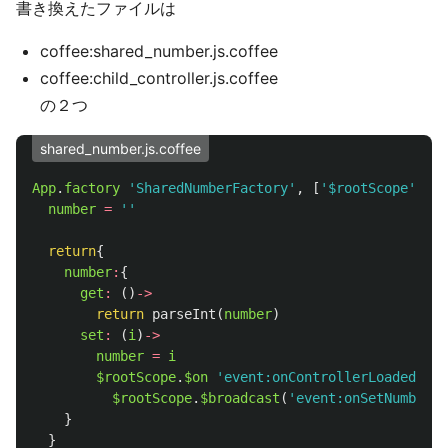
書き換えたファイルは
coffee:shared_number.js.coffee
coffee:child_controller.js.coffee
の２つ
shared_number.js.coffee
App
.
factory
'SharedNumberFactory'
,
[
'$rootScope'
,
(
$
number
=
''
return
{
number
:
{
get
:
()
->
return
parseInt
(
number
)
set
:
(
i
)
->
number
=
i
$rootScope
.
$on
'event:onControllerLoaded'
,
(
$rootScope
.
$broadcast
(
'event:onSetNumber'
)
}
}