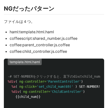
NGだったパターン
ファイルは４つ。
haml:template.html.haml
coffeescript:shared_number.js.coffee
coffee:parent_controller.js.coffee
coffee:child_controller.js.coffee
template.html.haml
%div
(
ng-controller=
'ParentController'
)

%a
(
ng-click=
'set_child_num(69)'
 ) SET-NUMBER!

%div
(
ng-controller=
'ChildController'
)

    {{child_num}}
