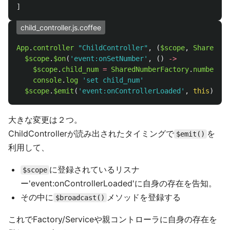
]
child_controller.js.coffee
App
.
controller
"ChildController"
,
(
$scope
,
SharedNum
$scope
.
$on
(
'event:onSetNumber'
,
()
->
$scope
.
child_num
=
SharedNumberFactory
.
number
.
ge
console
.
log
'set child_num'
$scope
.
$emit
(
'event:onControllerLoaded'
,
this
)
//
大きな変更は２つ。
ChildControllerが読み出されたタイミングで
を
$emit()
利用して、
に登録されているリスナ
$scope
ー'event:onControllerLoaded'に自身の存在を告知。
その中に
メソッドを登録する
$broadcast()
これでFactory/Serviceや親コントローラに自身の存在を