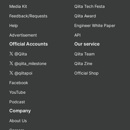
Media Kit
Qiita Tech Festa
Feedback/Requests
Qiita Award
Help
Engineer White Paper
Advertisement
API
Official Accounts
Our service
@Qiita
Qiita Team
@qiita_milestone
Qiita Zine
@qiitapoi
Official Shop
Facebook
YouTube
Podcast
Company
About Us