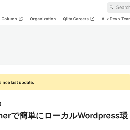
search
open_in_new
open_in_new
al Column
Organization
Qiita Careers
AI x Dev x Tea
ince last update.
)
minerで簡単にローカルWordpress環