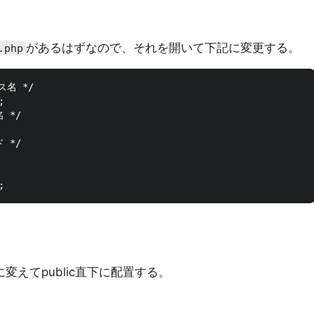
があるはずなので、それを開いて下記に変更する。
.php
名 */



*/

*/

に変えてpublic直下に配置する。