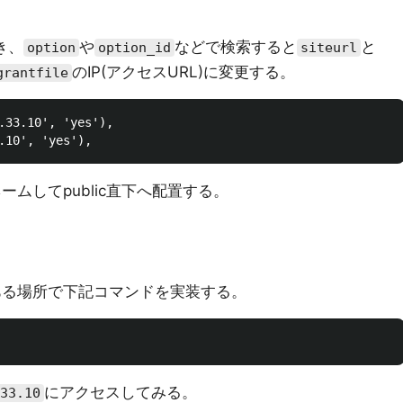
き、
や
などで検索すると
と
option
option_id
siteurl
のIP(アクセスURL)に変更する。
grantfile
.33.10', 'yes'),

ームしてpublic直下へ配置する。
ある場所で下記コマンドを実装する。
にアクセスしてみる。
33.10