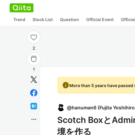
Trend
Stock List
Question
Official Event
Offici
2
1
info
More than 5 years have passed s
@
hanuman6
(
Fujita Yoshihiro
Scotch BoxとAd
more_horiz
境を作る