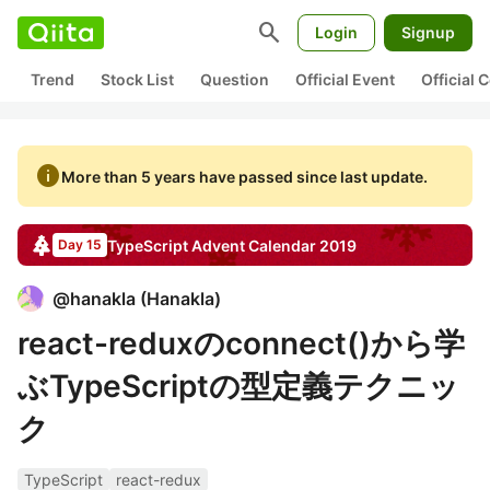
search
Login
Signup
Trend
Stock List
Question
Official Event
Official
info
More than 5 years have passed since last update.
TypeScript
Advent Calendar
2019
Day 15
@
hanakla
(
Hanakla
)
react-reduxのconnect()から学
ぶTypeScriptの型定義テクニッ
ク
TypeScript
react-redux