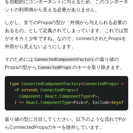
を自動的にコンポーネントに与えるため、このコンポーネ
ントの利用側から見える必要がありません。
しかし、全てのPropsの型が「外側から与えられる必要の
あるもの」として定義されてしまっています。これでは型
がオオカミ少年ですね。なので、connectされたPropsを
外部から見えないようにします。
そのためには
の返り値の
ConnectedComponentFactory
Propsの型から
のキーを取り除きます。
ConnectedProps
type
ConnectedComponentFactory
<
ConnectedProps
>
=
<
P
extends
ConnectedProps
>
(
Component
:
React
.
ComponentType
<
P
>
,
)
=>
React
.
ComponentType
<
Pick
<
P
,
Exclude
<
keyof
P
,
返り値の型に注目してください。以下のような流れでPか
らConnectedPropsのキーを除外しています。