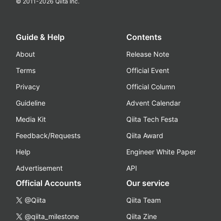
© 2011-
2026
Qiita Inc.
Guide & Help
Contents
About
Release Note
Terms
Official Event
Privacy
Official Column
Guideline
Advent Calendar
Media Kit
Qiita Tech Festa
Feedback/Requests
Qiita Award
Help
Engineer White Paper
Advertisement
API
Official Accounts
Our service
@Qiita
Qiita Team
@qiita_milestone
Qiita Zine