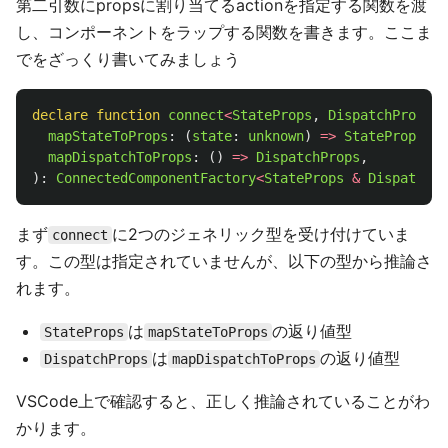
第二引数にpropsに割り当てるactionを指定する関数を渡
し、コンポーネントをラップする関数を書きます。ここま
でをざっくり書いてみましょう
declare
function
connect
<
StateProps
,
DispatchProps
>
(
mapStateToProps
:
(
state
:
unknown
)
=>
StateProps
,
mapDispatchToProps
:
()
=>
DispatchProps
,
):
ConnectedComponentFactory
<
StateProps
&
DispatchPr
まず
に2つのジェネリック型を受け付けていま
connect
す。この型は指定されていませんが、以下の型から推論さ
れます。
は
の返り値型
StateProps
mapStateToProps
は
の返り値型
DispatchProps
mapDispatchToProps
VSCode上で確認すると、正しく推論されていることがわ
かります。