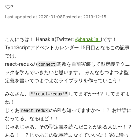
7
Last updated at
2020-01-08
Posted at
2019-12-15
こんにちは！ Hanakla(Twitter:
@hanak1a_
)です！
TypeScriptアドベントカレンダー 15日目となるこの記事
では、
react-reduxの
関数を自前実装して型定義テクニ
connect
ックを学んでいきたいと思います。 みんなもつよつよ型
定義を書いてつよつよなライブラリを作っていこう！
みなさん、
してますか〜!？ してますよ
""react-redux""
ね！
じゃあ
のAPIも知ってますか〜！？ お世話に
react-redux
なってる、なるほど！！
じゃあじゃあ、その型定義を読んだことがある人は〜！？
ある！！？じゃあこの記事読まなくていいな！ 家に帰っ