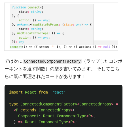
では次に
（ラップしたコンポ
ConnectedComponentFactory
ーネントを返す関数）の型を書いてみます。 そしてこち
らに既に調理されたコードがあります！
import
React
from
'
react
'
type
ConnectedComponentFactory
<
ConnectedProps
>
=
<
P
extends
ConnectedProps
>
(
Component
:
React
.
ComponentType
<
P
>
,
)
=>
React
.
ComponentType
<
P
>
;