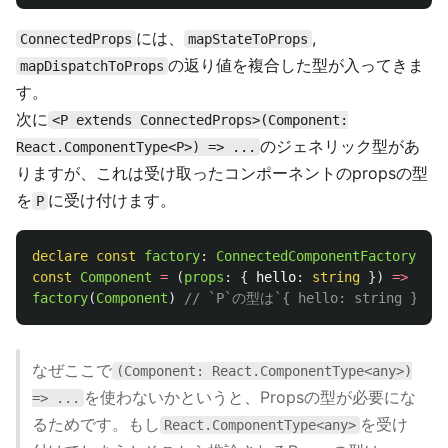
には、
,
ConnectedProps
mapStateToProps
の返り値を複合した型が入ってきま
mapDispatchToProps
す。
次に
<P extends ConnectedProps>(Component:
のジェネリック型があ
React.ComponentType<P>) => ...
りますが、これは受け取ったコンポーネントのpropsの型
を
に受け付けます。
P
declare
const
factory
:
ConnectedComponentFactory
const
Component
=
(
props
:
{
hello
:
string
})
=>
null
factory
(
Component
)
// `P`の型は`{ hello: string }`
なぜここで
(Component: React.ComponentType<any>)
を使わないかというと、Propsの型が必要にな
=> ...
るためです。もし
を受け
React.ComponentType<any>