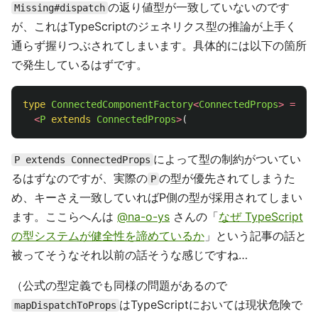
の返り値型が一致していないのです
Missing#dispatch
が、これはTypeScriptのジェネリクス型の推論が上手く
通らず握りつぶされてしまいます。具体的には以下の箇所
で発生しているはずです。
type
ConnectedComponentFactory
<
ConnectedProps
>
=
<
P
extends
ConnectedProps
>
(
によって型の制約がついてい
P extends ConnectedProps
るはずなのですが、実際の
の型が優先されてしまうた
P
め、キーさえ一致していればP側の型が採用されてしまい
ます。ここらへんは
@na-o-ys
さんの「
なぜ TypeScript
の型システムが健全性を諦めているか
」という記事の話と
被ってそうなそれ以前の話そうな感じですね…
（公式の型定義でも同様の問題があるので
はTypeScriptにおいては現状危険で
mapDispatchToProps