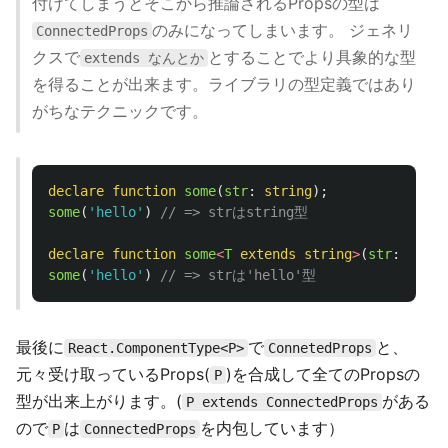
付けてしまうとそこから推論されるPropsの型は
のみになってしまいます。 ジェネリ
ConnectedProps
クスで
とすることでより具象的な型
extends なんとか
を得ることが出来ます。ライブラリの型定義ではあり
がちなテクニックです。
declare
function
some
(
str
:
string
);
some
(
'
hello
'
)
// => strはstring型
declare
function
some
<
T
extends
string
>
(
str
:
T
);
some
(
'
hello
'
)
// => strは'hello'型
最後に
で
と、
React.ComponentType<P>
ConnetedProps
元々受け取っているProps(
)を合成して全てのPropsの
P
型が出来上がります。(
がある
P extends ConnectedProps
ので
は
を内包しています）
P
ConnectedProps