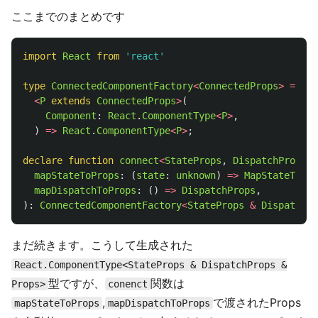
ここまでのまとめです
import
React
from
'
react
'
type
ConnectedComponentFactory
<
ConnectedProps
>
=
<
P
extends
ConnectedProps
>
(
Component
:
React
.
ComponentType
<
P
>
,
)
=>
React
.
ComponentType
<
P
>
;
declare
function
connect
<
StateProps
,
DispatchProps
>
(
mapStateToProps
:
(
state
:
unknown
)
=>
MapStateToPro
mapDispatchToProps
:
()
=>
DispatchProps
,
):
ConnectedComponentFactory
<
StateProps
&
DispatchPr
まだ続きます。こうして生成された
React.ComponentType<StateProps & DispatchProps &
型ですが、
関数は
Props>
conenct
,
で渡されたProps
mapStateToProps
mapDispatchToProps