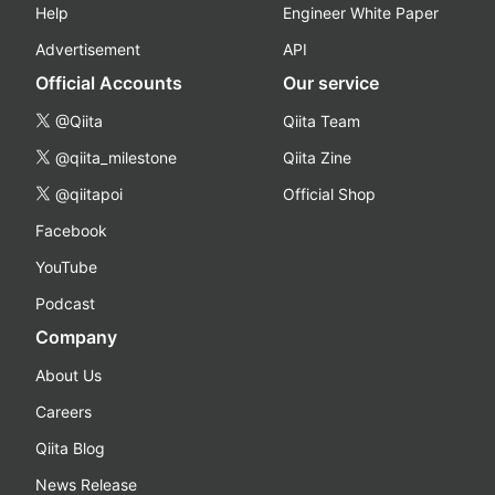
Help
Engineer White Paper
Advertisement
API
Official Accounts
Our service
@Qiita
Qiita Team
@qiita_milestone
Qiita Zine
@qiitapoi
Official Shop
Facebook
YouTube
Podcast
Company
About Us
Careers
Qiita Blog
News Release