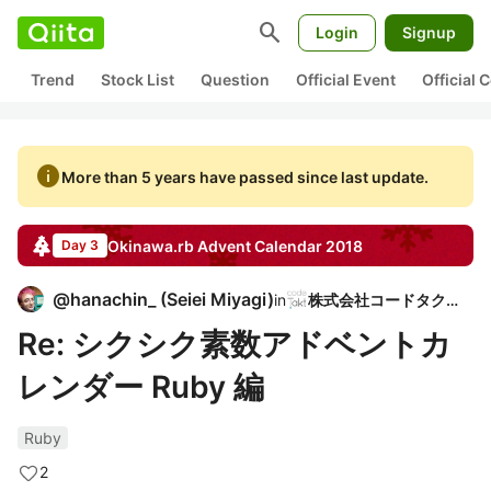
search
Login
Signup
Trend
Stock List
Question
Official Event
Official
info
More than 5 years have passed since last update.
Okinawa.rb
Advent Calendar
2018
Day 3
@
hanachin_
(
Seiei Miyagi
)
in
株式会社コードタクト
Re: シクシク素数アドベントカ
レンダー Ruby 編
Ruby
2