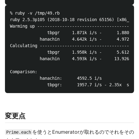
% ruby -v /tmp/49.rb

ruby 2.5.3p105 (2018-10-18 revision 65156) [x86_64-l
Warming up --------------------------------------

               tbpgr     1.871k i/s -      1.880k ti
            hanachin     4.642k i/s -      4.972k ti
Calculating -------------------------------------

               tbpgr     1.958k i/s -      5.612k ti
            hanachin     4.593k i/s -     13.926k ti
Comparison:

            hanachin:      4592.5 i/s

変更点
を使うとEnumeratorが取れるのでそれをその
Prime.each