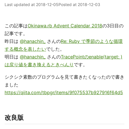
Last updated at
2018-12-05
Posted at
2018-12-03
この記事は
Okinawa.rb Advent Calendar 2018
の3日目の
記事です。
昨日は
@hanachin_
さんの
Re: Ruby で季節のような循環
する概念を表したい
でした。
明日は
@hanachin_
さんの
TracePointのenable(target: )
は戻り値を書き換えるときべんり
です。
シクシク素数のプログラムを見て書きたくなったので書き
ました
https://qiita.com/tbpgr/items/9f075537b927916f64d5
改良版