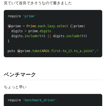
見ていて改良できそうなので書きました
require
'prime'
😭
prime
=
Prime
.
each
.
lazy
.
select
{
|
prime
|
digits
=
prime
.
digits
digits
.
include?
(
4
)
||
digits
.
include?
(
9
)
}
puts
😭
prime
.
take
(
ARGV
.
first
.
to_i
).
to_a
.
join
(
","
)
ベンチマーク
ちょっと早い
require
'benchmark_driver'