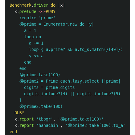
Benchmark
.
driver
do
|
x
|
x
.
prelude
<<~
RUBY
    require 'prime'

    😭prime = Enumerator.new do |y|

      a = 1

      loop do

        a += 1

        loop { a.prime? && a.to_s.match(/[49]/) ? br
        y << a

      end

    end

    😭prime.take(100)

    😭prime2 = Prime.each.lazy.select {|prime|

      digits = prime.digits

      digits.include?(4) || digits.include?(9)

    }

  RUBY
x
.
report
'tbpgr'
,
'😭prime.take(100)'
x
.
report
'hanachin'
,
'😭prime2.take(100).to_a'
end