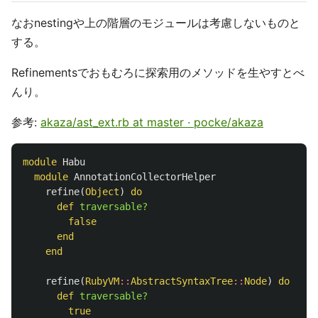
なおnestingや上の階層のモジュールは考慮しないものと
する。
Refinementsでおもむろに探索用のメソッドを生やすとべ
んり。
参考:
akaza/ast_ext.rb at master · pocke/akaza
module
Habu
module
AnnotationCollectorHelper
refine
(
Object
)
do
def
traversable?
false
end
end
refine
(
RubyVM
::
AbstractSyntaxTree
::
Node
)
do
def
traversable?
true