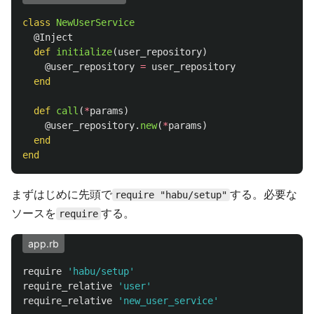
class
NewUserService
@Inject
def
initialize
(
user_repository
)
@user_repository
=
user_repository
end
def
call
(
*
params
)
@user_repository
.
new
(
*
params
)
end
end
まずはじめに先頭で
する。必要な
require "habu/setup"
ソースを
する。
require
app.rb
require
'habu/setup'
require_relative
'user'
require_relative
'new_user_service'