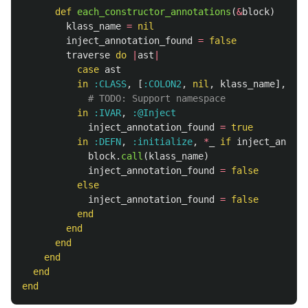
def
each_constructor_annotations
(
&
block
)
klass_name
=
nil
inject_annotation_found
=
false
traverse
do
|
ast
|
case
ast
in
:CLASS
,
[
:COLON2
,
nil
,
klass_name
],
*
_
# TODO: Support namespace
in
:IVAR
,
:@Inject
inject_annotation_found
=
true
in
:DEFN
,
:initialize
,
*
_
if
inject_annot
block
.
call
(
klass_name
)
inject_annotation_found
=
false
else
inject_annotation_found
=
false
end
end
end
end
end
end