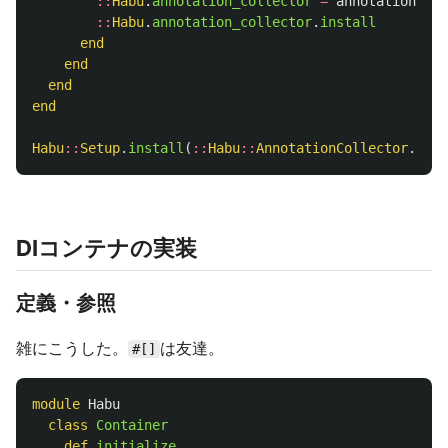
::
Habu
.
annotation_collector
=
annotation_col
::
Habu
.
annotation_collector
.
install
end
end
end
end
Habu
::
Setup
.
install
(
::
Habu
::
AnnotationCollector
.
new
)
DIコンテナの実装
定義・参照
雑にこうした。
は友達。
#[]
module
Habu
class
Container
def
initialize