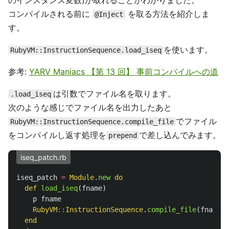
のインスタンス変数)が取れることがわかりました。
コンパイルされる前に
を取る方法を紹介しま
@Inject
す。
を使います。
RubyVM::InstructionSequence.load_iseq
参考:
YARV Maniacs 【第 13 回】 事前コンパイルへの道
は引数でファイル名を取ります。
.load_iseq
次のような感じでファイル名を出力したあと
でファイル
RubyVM::InstructionSequence.compile_file
をコンパイルし返す処理を
で差し込んでみます。
prepend
iseq_patch.rb
iseq_patch
=
Module
.
new
do
def
load_iseq
(
fname
)
p
fname
RubyVM
::
InstructionSequence
.
compile_file
(
fname
)
end