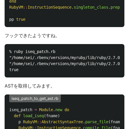
end
RubyVM
::
InstructionSequence
.
singleton_class
.
prepend
(
pp
true
フックできたようですね。
% ruby iseq_patch.rb

"/home/sei/.rbenv/versions/myruby/lib/ruby/2.7.0/pp.
"/home/sei/.rbenv/versions/myruby/lib/ruby/2.7.0/pre
ASTを取得してみます。
iseq_patch_to_get_ast.rb
iseq_patch
=
Module
.
new
do
def
load_iseq
(
fname
)
p
RubyVM
::
AbstractSyntaxTree
.
parse_file
(
fname
)
RubyVM
::
InstructionSequence
.
compile_file
(
fname
)