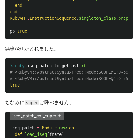
end
end
RubyVM
::
InstructionSequence
.
singleton_class
.
prepend
(
pp
true
無事ASTがとれました。
% ruby 
iseq_patch_to_get_ast
.
rb
# <RubyVM::AbstractSyntaxTree::Node:SCOPE@1:0-593:3>
# <RubyVM::AbstractSyntaxTree::Node:SCOPE@1:0-556:3>
true
ちなみに
は呼べません。
super
iseq_patch_call_super.rb
iseq_patch
=
Module
.
new
do
def
load_iseq
(
fname
)