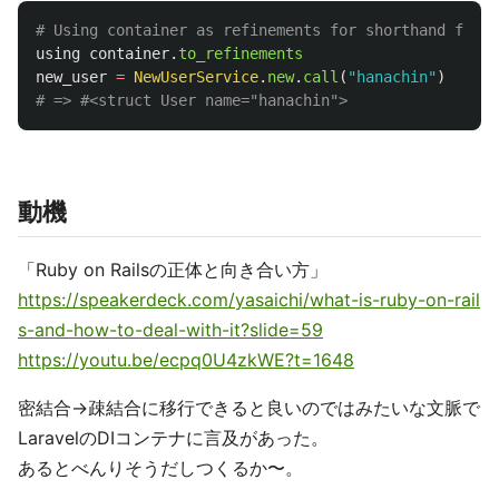
# Using container as refinements for shorthand for c
using
container
.
to_refinements
new_user
=
NewUserService
.
new
.
call
(
"hanachin"
)
# => #<struct User name="hanachin">
動機
「Ruby on Railsの正体と向き合い方」
https://speakerdeck.com/yasaichi/what-is-ruby-on-rail
s-and-how-to-deal-with-it?slide=59
https://youtu.be/ecpq0U4zkWE?t=1648
密結合→疎結合に移行できると良いのではみたいな文脈で
LaravelのDIコンテナに言及があった。
あるとべんりそうだしつくるか〜。