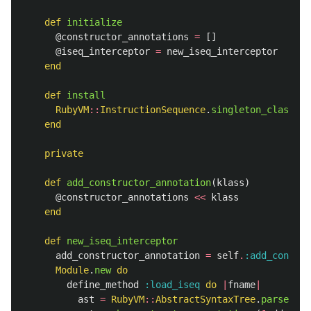
def
initialize
@constructor_annotations
=
[]
@iseq_interceptor
=
new_iseq_interceptor
end
def
install
RubyVM
::
InstructionSequence
.
singleton_class
.
pr
end
private
def
add_constructor_annotation
(
klass
)
@constructor_annotations
<<
klass
end
def
new_iseq_interceptor
add_constructor_annotation
=
self
.
:add_constru
Module
.
new
do
define_method
:load_iseq
do
|
fname
|
ast
=
RubyVM
::
AbstractSyntaxTree
.
parse_fil