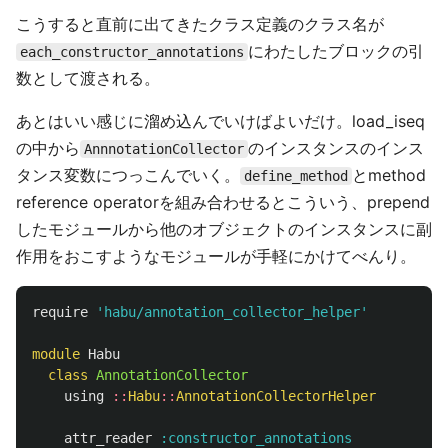
こうすると直前に出てきたクラス定義のクラス名が
にわたしたブロックの引
each_constructor_annotations
数として渡される。
あとはいい感じに溜め込んでいけばよいだけ。load_iseq
の中から
のインスタンスのインス
AnnnotationCollector
タンス変数につっこんでいく。
とmethod
define_method
reference operatorを組み合わせるとこういう、prepend
したモジュールから他のオブジェクトのインスタンスに副
作用をおこすようなモジュールが手軽にかけてべんり。
require
'habu/annotation_collector_helper'
module
Habu
class
AnnotationCollector
using
::
Habu
::
AnnotationCollectorHelper
attr_reader
:constructor_annotations