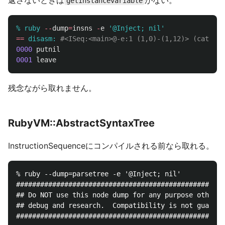
返さないときは
がない。
getinstancevariable
% ruby 
--
dump
=
insns
-
e
'@Inject; nil'
==
disasm: 
#<ISeq:<main>@-e:1 (1,0)-(1,12)> (catch: 
0000
putnil
0001
leave
残念ながら取れません。
RubyVM::AbstractSyntaxTree
InstructionSequenceにコンパイルされる前なら取れる。
% ruby --dump=parsetree -e '@Inject; nil'

####################################################
## Do NOT use this node dump for any purpose other t
## debug and research.  Compatibility is not guarant
####################################################