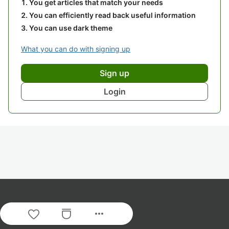
You get articles that match your needs
You can efficiently read back useful information
You can use dark theme
What you can do with signing up
Sign up
Login
more_horiz