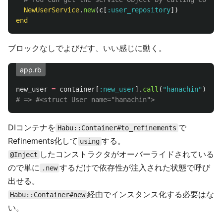
NewUserService
.
new
(
c
[
:user_repository
])
end
ブロックなしでよびだす、いい感じに動く。
app.rb
new_user
=
container
[
:new_user
].
call
(
"hanachin"
)
# => #<struct User name="hanachin">
DIコンテナを
で
Habu::Container#to_refinements
Refinements化して
する。
using
したコンストラクタがオーバーライドされている
@Inject
ので単に
するだけで依存性が注入された状態で呼び
.new
出せる。
経由でインスタンス化する必要はな
Habu::Container#new
い。