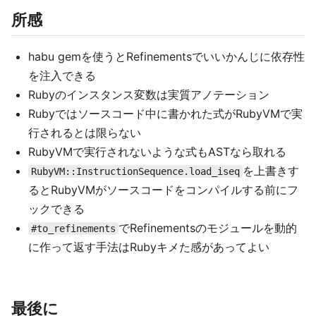
所感
habu gemを使うとRefinementsでいいかんじに依存性
を注入できる
Rubyのインスタンス変数は実質アノテーション
Rubyではソースコード中に書かれた式がRubyVMで実
行されるとは限らない
RubyVMで実行されないような式もASTなら取れる
を上書きす
RubyVM::InstructionSequence.load_iseq
るとRubyVMがソースコードをコンパイルする前にフ
ックできる
でRefinementsのモジュールを動的
#to_refinements
に作って返す手法はRubyキメた感があってよい
最後に