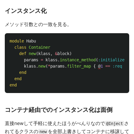
インスタンス化
メソッド引数との一致を見る。
module
Habu
class
Container
def
new
(
klass
,
&
block
)
params
=
klass
.
instance_method
(
:initialize
).
pa
klass
.
new
(
*
params
.
filter_map
{
@
1
==
:req
&&
s
end
end
end
コンテナ経由でのインスタンス化は面倒
直接newして手軽に使えたほうがべんりなので
さ
@Inject
れてるクラスの
を全部上書きしてコンテナに移譲して
new