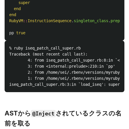
super
end
end
RubyVM
::
InstructionSequence
.
singleton_class
.
prepend
(
pp
true
% ruby iseq_patch_call_super.rb

Traceback (most recent call last):

        4: from iseq_patch_call_super.rb:8:in `<main
        3: from <internal:prelude>:210:in `pp'

        2: from /home/sei/.rbenv/versions/myruby/lib
        1: from /home/sei/.rbenv/versions/myruby/lib
ASTから
されているクラスの名
@Inject
前を取る