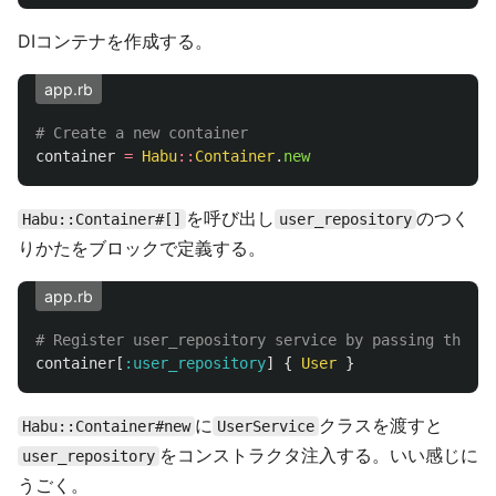
DIコンテナを作成する。
app.rb
# Create a new container
container
=
Habu
::
Container
.
new
を呼び出し
のつく
Habu::Container#[]
user_repository
りかたをブロックで定義する。
app.rb
# Register user_repository service by passing the bl
container
[
:user_repository
]
{
User
}
に
クラスを渡すと
Habu::Container#new
UserService
をコンストラクタ注入する。いい感じに
user_repository
うごく。