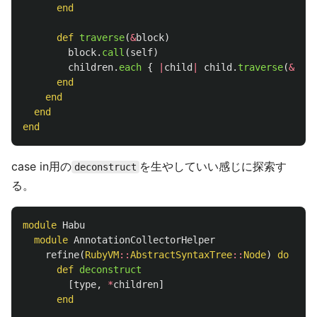
end
def
traverse
(
&
block
)
block
.
call
(
self
)
children
.
each
{
|
child
|
child
.
traverse
(
&
bloc
end
end
end
end
case in用の
を生やしていい感じに探索す
deconstruct
る。
module
Habu
module
AnnotationCollectorHelper
refine
(
RubyVM
::
AbstractSyntaxTree
::
Node
)
do
def
deconstruct
[
type
,
*
children
]
end