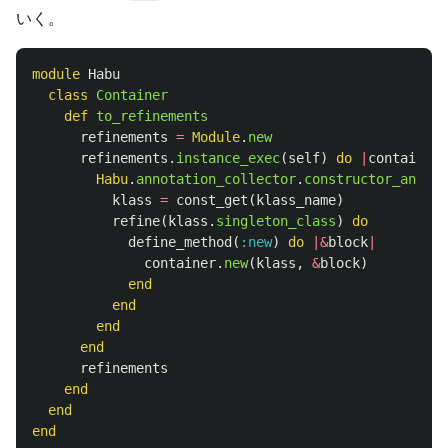
いく。
module
Habu
class
Container
def
to_refinements
refinements
=
Module
.
new
refinements
.
instance_exec
(
self
)
do
|
container
|
Habu
.
annotation_collector
.
constructor_annota
klass
=
const_get
(
klass_name
)
refine
(
klass
.
singleton_class
)
do
define_method
(
:new
)
do
|&
block
|
container
.
new
(
klass
,
&
block
)
end
end
end
end
refinements
end
end
end