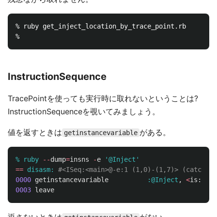
% ruby get_inject_location_by_trace_point.rb

InstructionSequence
TracePointを使っても実行時に取れないということは?
InstructionSequenceを覗いてみましょう。
値を返すときは
がある。
getinstancevariable
% ruby 
--
dump
=
insns
-
e
'@Inject'
==
disasm: 
#<ISeq:<main>@-e:1 (1,0)-(1,7)> (catch: F
0000
getinstancevariable
:@Inject
,
<
is
:
0
>
0003
leave