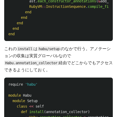
ast
.
each_constructor_annotations
(
&
add_cons
RubyVM
::
InstructionSequence
.
compile_file
(
f
end
end
end
end
end
これの
は
のなかで行う。アノテーシ
install
habu/setup
ョンの収集は実質グローバルなので
経由でどこからでもアクセス
Habu.annotation_collector
できるようにしておく。
require
'habu'
module
Habu
module
Setup
class
<<
self
def
install
(
annotation_collector
)