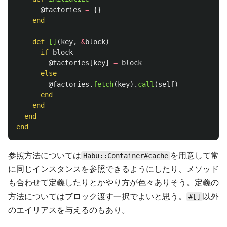
@factories
=
{}
end
def
[]
(
key
,
&
block
)
if
block
@factories
[
key
]
=
block
else
@factories
.
fetch
(
key
).
call
(
self
)
end
end
end
end
参照方法については
を用意して常
Habu::Container#cache
に同じインスタンスを参照できるようにしたり、メソッド
も合わせて定義したりとかやり方が色々ありそう。定義の
方法についてはブロック渡す一択でよいと思う。
以外
#[]
のエイリアスを与えるのもあり。