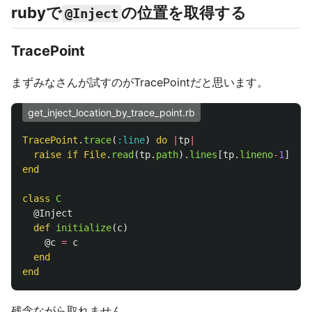
rubyで
の位置を取得する
@Inject
TracePoint
まずみなさんが試すのがTracePointだと思います。
get_inject_location_by_trace_point.rb
TracePoint
.
trace
(
:line
)
do
|
tp
|
raise
if
File
.
read
(
tp
.
path
).
lines
[
tp
.
lineno
-
1
].
mat
end
class
C
@Inject
def
initialize
(
c
)
@c
=
c
end
end
残念ながら取れません。