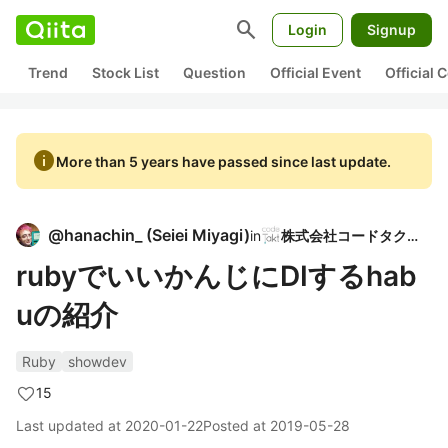
search
Login
Signup
Trend
Stock List
Question
Official Event
Official
info
More than 5 years have passed since last update.
@
hanachin_
(
Seiei Miyagi
)
in
株式会社コードタクト
rubyでいいかんじにDIするhab
uの紹介
Ruby
showdev
15
Last updated at
2020-01-22
Posted at
2019-05-28