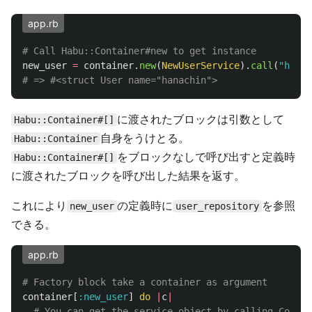
app.rb
# Call Habu::Container#new to get instance
new_user
=
container
.
new
(
NewUserService
).
call
(
"hanac
# => #<struct User name="hanachin">
に渡されたブロックは引数として
Habu::Container#[]
自身をうけとる。
Habu::Container
をブロックなしで呼び出すと定義時
Habu::Container#[]
に渡されたブロックを呼び出した結果を返す。
これにより
の定義時に
を参照
new_user
user_repository
できる。
app.rb
# Factory block take a container as argument
container
[
:new_user
]
do
|
c
|
# You can get the service object by calling Contai