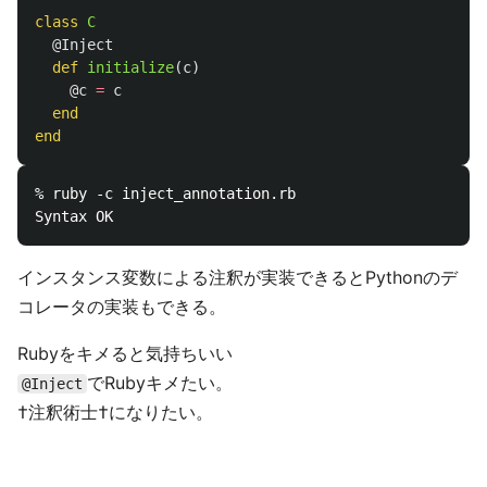
class
C
@Inject
def
initialize
(
c
)
@c
=
c
end
end
% ruby -c inject_annotation.rb

インスタンス変数による注釈が実装できるとPythonのデ
コレータの実装もできる。
Rubyをキメると気持ちいい
でRubyキメたい。
@Inject
†注釈術士†になりたい。