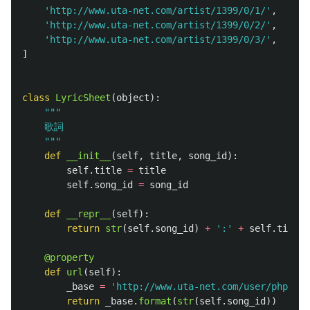
'
http://www.uta-net.com/artist/1399/0/1/
'
,
'
http://www.uta-net.com/artist/1399/0/2/
'
,
'
http://www.uta-net.com/artist/1399/0/3/
'
,
]
class
LyricSheet
(
object
):
"""
    歌詞

"""
def
__init__
(
self
,
title
,
song_id
):
self
.
title
=
title
self
.
song_id
=
song_id
def
__repr__
(
self
):
return
str
(
self
.
song_id
)
+
'
:
'
+
self
.
title
@property
def
url
(
self
):
_base
=
'
http://www.uta-net.com/user/phplib/
return
_base
.
format
(
str
(
self
.
song_id
))