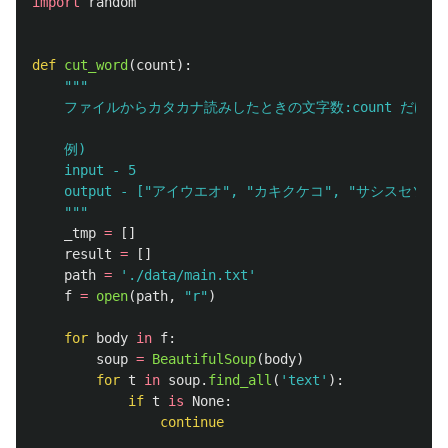
import
random
def
cut_word
(
count
):
"""
    ファイルからカタカナ読みしたときの文字数:count だけ切
    例)

    input - 5

    output - [
"
アイウエオ
"
, 
"
カキクケコ
"
, 
"
サシスセソ
"
]

"""
_tmp
=
[]
result
=
[]
path
=
'
./data/main.txt
'
f
=
open
(
path
,
"
r
"
)
for
body
in
f
:
soup
=
BeautifulSoup
(
body
)
for
t
in
soup
.
find_all
(
'
text
'
):
if
t
is
None
:
continue