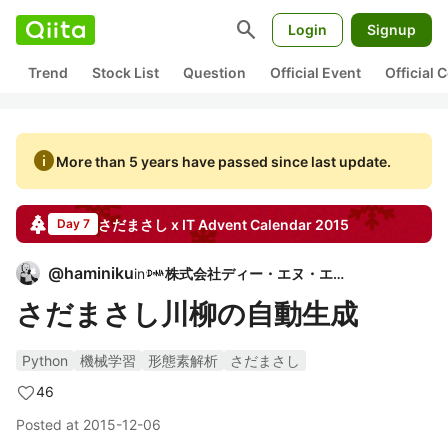
search
Login
Signup
Trend
Stock List
Question
Official Event
Official
info
More than 5 years have passed since last update.
さだまさし x IT
Advent Calendar
2015
Day 7
@
haminiku
in
株式会社ディー・エヌ・エー
さだまさし川柳の自動生成
Python
機械学習
形態素解析
さだまさし
46
Posted at
2015-12-06