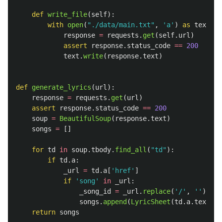
def
write_file
(
self
):
with
open
(
"
./data/main.txt
"
,
'
a
'
)
as
text
:
response
=
requests
.
get
(
self
.
url
)
assert
response
.
status_code
==
200
text
.
write
(
response
.
text
)
def
generate_lyrics
(
url
):
response
=
requests
.
get
(
url
)
assert
response
.
status_code
==
200
soup
=
BeautifulSoup
(
response
.
text
)
songs
=
[]
for
td
in
soup
.
tbody
.
find_all
(
"
td
"
):
if
td
.
a
:
_url
=
td
.
a
[
'
href
'
]
if
'
song
'
in
_url
:
_song_id
=
_url
.
replace
(
'
/
'
,
''
).
rep
songs
.
append
(
LyricSheet
(
td
.
a
.
text
,
_
return
songs