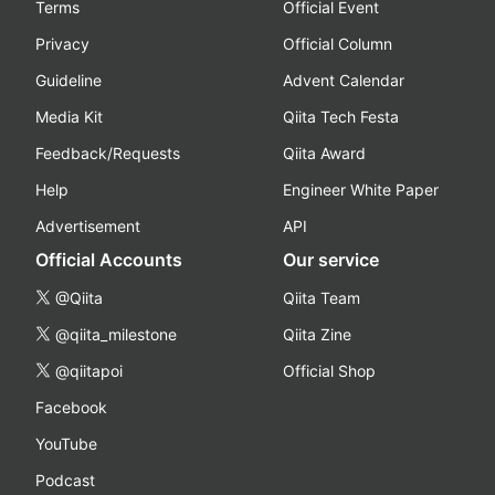
Terms
Official Event
Privacy
Official Column
Guideline
Advent Calendar
Media Kit
Qiita Tech Festa
Feedback/Requests
Qiita Award
Help
Engineer White Paper
Advertisement
API
Official Accounts
Our service
@Qiita
Qiita Team
@qiita_milestone
Qiita Zine
@qiitapoi
Official Shop
Facebook
YouTube
Podcast