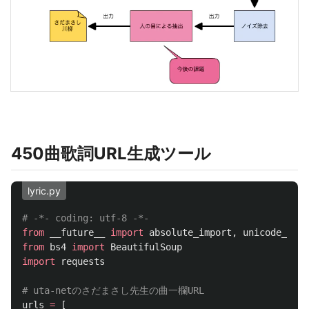
450曲歌詞URL生成ツール
lyric.py
from
__future__
import
absolute_import
,
unicode_lite
from
bs4
import
BeautifulSoup
import
requests
urls
=
[