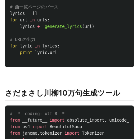
lyrics
=
[]
for
url
in
urls
:
lyrics
+=
generate_lyrics
(
url
)
for
lyric
in
lyrics
:
print
lyric
.
url
さだまさし川柳10万句生成ツール
from
__future__
import
absolute_import
,
unicode_lite
from
bs4
import
BeautifulSoup
from
janome.tokenizer
import
Tokenizer