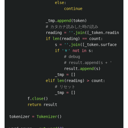
else
:
continue
_tmp
.
append
(
token
)
reading
=
''
.
join
([
_token
.
reading
fo
if
len
(
reading
)
==
count
:
s
=
''
.
join
([
_token
.
surface
for
if
'
￥
'
not
in
s
:
result
.
append
(
s
)
_tmp
=
[]
elif
len
(
reading
)
>
count
:
_tmp
=
[]
f
.
close
()
return
result
tokenizer
=
Tokenizer
()