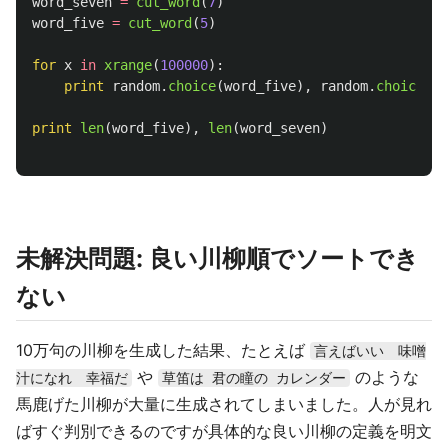
word_seven
=
cut_word
(
7
)
word_five
=
cut_word
(
5
)
for
x
in
xrange
(
100000
):
print
random
.
choice
(
word_five
),
random
.
choice
(
wo
print
len
(
word_five
),
len
(
word_seven
)
未解決問題: 良い川柳順でソートでき
ない
10万句の川柳を生成した結果、たとえば
言えばいい 味噌
や
のような
汁になれ 幸福だ
草笛は 君の瞳の カレンダー
馬鹿げた川柳が大量に生成されてしまいました。人が見れ
ばすぐ判別できるのですが具体的な良い川柳の定義を明文