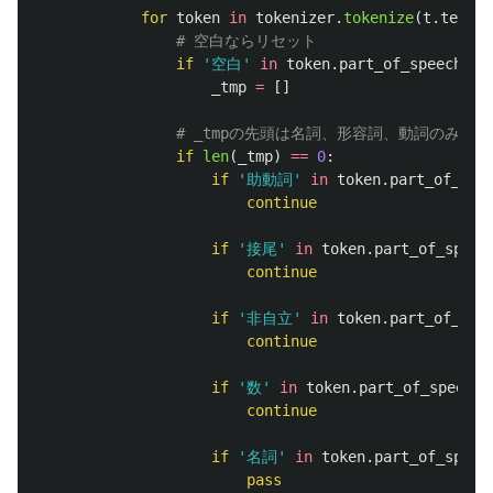
for
token
in
tokenizer
.
tokenize
(
t
.
text
):
if
'
空白
'
in
token
.
part_of_speech
:
_tmp
=
[]
if
len
(
_tmp
)
==
0
:
if
'
助動詞
'
in
token
.
part_of_spe
continue
if
'
接尾
'
in
token
.
part_of_speec
continue
if
'
非自立
'
in
token
.
part_of_spe
continue
if
'
数
'
in
token
.
part_of_speech
:
continue
if
'
名詞
'
in
token
.
part_of_speec
pass