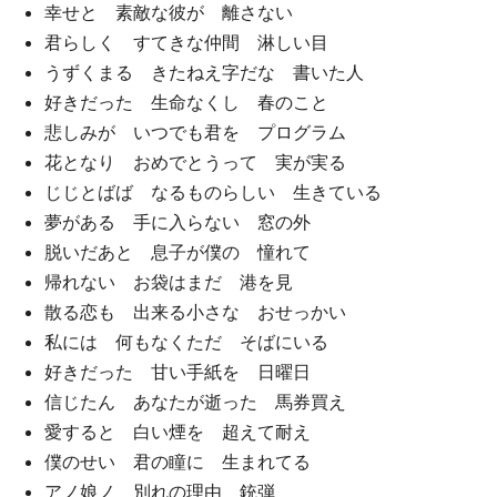
幸せと 素敵な彼が 離さない
君らしく すてきな仲間 淋しい目
うずくまる きたねえ字だな 書いた人
好きだった 生命なくし 春のこと
悲しみが いつでも君を プログラム
花となり おめでとうって 実が実る
じじとばば なるものらしい 生きている
夢がある 手に入らない 窓の外
脱いだあと 息子が僕の 憧れて
帰れない お袋はまだ 港を見
散る恋も 出来る小さな おせっかい
私には 何もなくただ そばにいる
好きだった 甘い手紙を 日曜日
信じたん あなたが逝った 馬券買え
愛すると 白い煙を 超えて耐え
僕のせい 君の瞳に 生まれてる
アノ娘ノ 別れの理由 銃弾