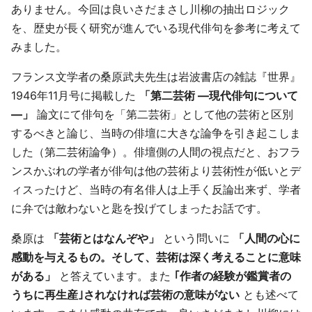
ありません。今回は良いさだまさし川柳の抽出ロジック
を、歴史が長く研究が進んでいる現代俳句を参考に考えて
みました。
フランス文学者の桑原武夫先生は岩波書店の雑誌『世界』
1946年11月号に掲載した
「第二芸術 ―現代俳句について
―」
論文にて俳句を「第二芸術」として他の芸術と区別
するべきと論じ、当時の俳壇に大きな論争を引き起こしま
した（第二芸術論争）。俳壇側の人間の視点だと、おフラ
ンスかぶれの学者が俳句は他の芸術より芸術性が低いとデ
ィスったけど、当時の有名俳人は上手く反論出来ず、学者
に弁では敵わないと匙を投げてしまったお話です。
桑原は
「芸術とはなんぞや」
という問いに
「人間の心に
感動を与えるもの。そして、芸術は深く考えることに意味
がある」
と答えています。また
｢作者の経験が鑑賞者の
うちに再生産｣されなければ芸術の意味がない
とも述べて