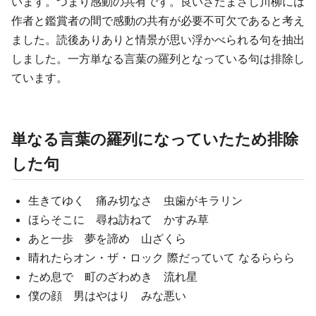
います。つまり感動の共有です。良いさだまさし川柳には
作者と鑑賞者の間で感動の共有が必要不可欠であると考え
ました。読後ありありと情景が思い浮かべられる句を抽出
しました。一方単なる言葉の羅列となっている句は排除し
ています。
単なる言葉の羅列になっていたため排除
した句
生きてゆく 痛み切なさ 虫歯がキラリン
ほらそこに 尋ね訪ねて かすみ草
あと一歩 夢を諦め 山ざくら
晴れたらオン・ザ・ロック 際だっていて なるららら
ため息で 町のざわめき 流れ星
僕の顔 男はやはり みな悪い