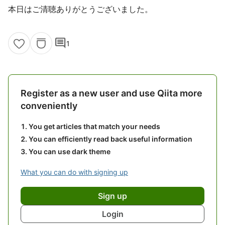
本日はご清聴ありがとうございました。
comment
1
Register as a new user and use Qiita more
conveniently
You get articles that match your needs
You can efficiently read back useful information
You can use dark theme
What you can do with signing up
Sign up
Login