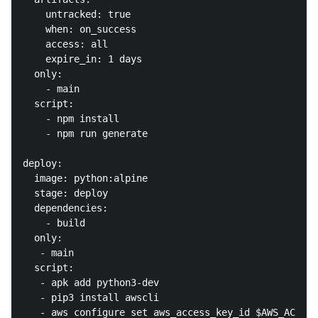
    untracked: true

    when: on_success

    access: all

    expire_in: 1 days

  only:

    - main

  script:

    - npm install

    - npm run generate

deploy:

  image: python:alpine

  stage: deploy

  dependencies:

    - build

  only: 

   - main 

  script:

   - apk add python3-dev

   - pip3 install awscli

   - aws configure set aws_access_key_id $AWS_ACCESS