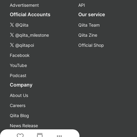
Advertisement
API
Official Accounts
Our service
@Qiita
Qiita Team
@qiita_milestone
Qiita Zine
@qiitapoi
Official Shop
Facebook
YouTube
Podcast
Company
About Us
Careers
Qiita Blog
News Release
more_horiz