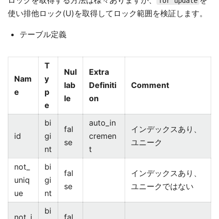
ロックを取得する方法は様々ありますが、
を
for update
使い排他ロック(U)を取得してロック範囲を検証します。
テーブル定義
T
Nul
Extra
Nam
y
lab
Definiti
Comment
e
p
le
on
e
bi
auto_in
fal
インデックスあり、
id
gi
cremen
se
ユニーク
nt
t
not_
bi
fal
インデックスあり、
uniq
gi
se
ユニークではない
ue
nt
bi
not_i
fal