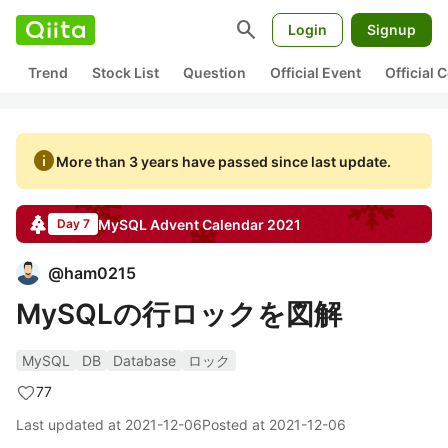
search
Login
Signup
Trend
Stock List
Question
Official Event
Official
info
More than 3 years have passed since last update.
MySQL
Advent Calendar
2021
Day 7
@
ham0215
MySQLの行ロックを図解
MySQL
DB
Database
ロック
77
Last updated at
2021-12-06
Posted at
2021-12-06