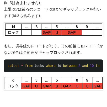
(id:3は含まれません)。
上限id:7は後ろのレコードid:8までギャップロックを行い
ます(id:8も含みます)。
もし、境界値のレコードがなく、その前後にもレコードが
ない場合は全範囲がギャップロックされます。
select
*
from
locks
where
id
between
2
and
10
for
up