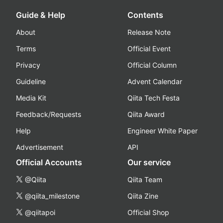
Guide & Help
Contents
About
Release Note
Terms
Official Event
Privacy
Official Column
Guideline
Advent Calendar
Media Kit
Qiita Tech Festa
Feedback/Requests
Qiita Award
Help
Engineer White Paper
Advertisement
API
Official Accounts
Our service
@Qiita
Qiita Team
@qiita_milestone
Qiita Zine
@qiitapoi
Official Shop