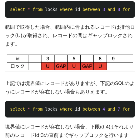
select
*
from
locks
where
id
between
3
and
8
for
upd
範囲で取得した場合、範囲内に含まれるレコードは排他ロ
ック(U)が取得され、レコードの間はギャップロックされ
ます。
上記では境界値にレコードがありますが、下記のSQLのよ
うにレコードが存在しない場合もありえます。
select
*
from
locks
where
id
between
4
and
7
for
upd
境界値にレコードが存在しない場合、下限id:4はそれより
前のレコードid:3の直前までギャップロックを行います