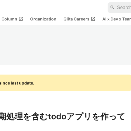
search
open_in_new
open_in_new
al Column
Organization
Qiita Careers
AI x Dev x Tea
ince last update.
で非同期処理を含むtodoアプリを作って