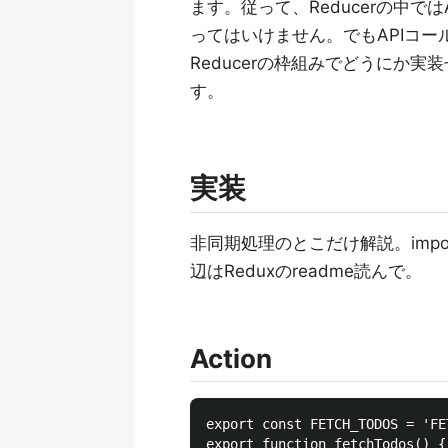
ます。従って、Reducerの中
ってはいけません。でもAPIコー
Reducerの枠組みでどうにか実
す。
実装
非同期処理のとこだけ解説。impo
辺はReduxのreadme読んで。
Action
export const FETCH_TODOS = 'FE
export function fetchTodos() {
