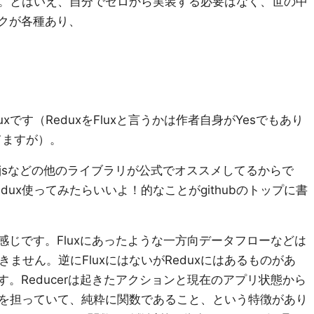
。とはいえ、自分でゼロから実装する必要はなく、世の中
ークが各種あり、
xです（ReduxをFluxと言うかは作者自身がYesでもあり
てますが）。
rty.jsなどの他のライブラリが公式でオススメしてるからで
ux使ってみたらいいよ！的なことがgithubのトップに書
いう感じです。Fluxにあったような一方向データフローなどは
出てきません。逆にFluxにはないがReduxにはあるものがあ
ます。Reducerは起きたアクションと現在のアプリ状態から
を担っていて、純粋に関数であること、という特徴があり