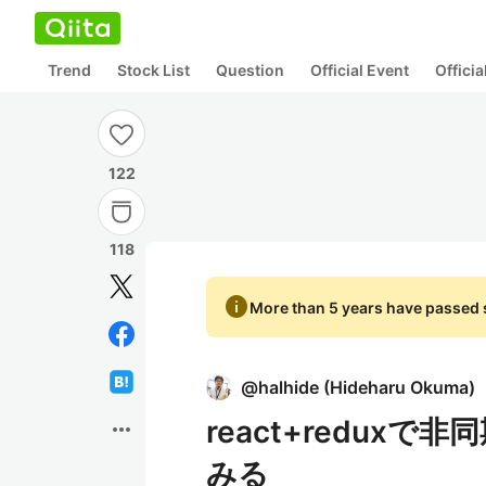
Trend
Stock List
Question
Official Event
Offici
122
118
info
More than 5 years have passed s
@
halhide
(
Hideharu Okuma
)
react+redux
more_horiz
みる