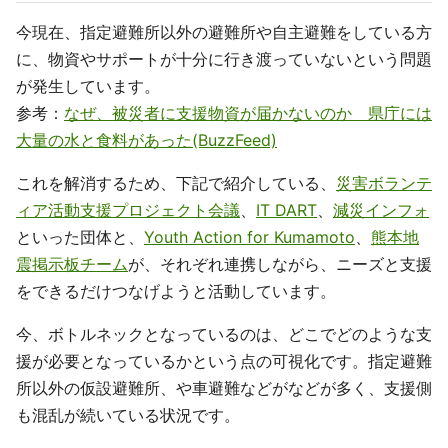
今現在、指定避難所以外の避難所や自主避難をしている方
に、物資やサポートが十分に行き渡っていないという問題
が発生しています。
参考：
なぜ、被災者に支援物資が届かないのか 県庁には
大量の水と食料があった(BuzzFeed)
これを解消するため、下記で紹介している、
災害ボランテ
ィア活動支援プロジェクト会議
、
IT DART
、
減災インフォ
といった団体と、
Youth Action for Kumamoto
、
熊本地
震掲示板チーム
が、それぞれ連携しながら、ニーズと支援
をできるだけつなげようと活動しています。
今、ボトルネックとなっているのは、どこでどのような支
援が必要となっているかという点の可視化です。指定避難
所以外の仮設避難所、や車避難などがなどが多く、支援側
も混乱が続いている状況です。