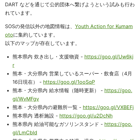
DART などを通じて公的団体へ繋げようという試みも行わ
れています。
SOSの発信以外の地図情報は、
Youth Action for Kumam
oto
に集約しています。
以下のマップが存在しています。
熊本県内 炊き出し・支援物資 -
https://goo.gl/Uw6kj
r
熊本・大分県内 営業しているスーパー・飲食店（4月
16日現在） -
https://goo.gl/1ooSqP
熊本・大分県内 給水情報（随時更新） -
https://goo.
gl/WvMFgv
熊本・大分県内の避難所一覧 -
https://goo.gl/VXBEFj
熊本県内 透析施設 -
https://goo.gl/u2DcNh
熊本県内 給油可能なガソリンスタンド -
https://goo.
gl/LmCbld