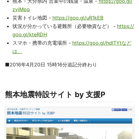
熊本・大分県内 営業中の銭湯・温泉 -
https://goo.gl/
zvjMpq
災害トイレ地図 -
https://goo.gl/uR1kEB
状況が分かっている避難所（必要物資など） -
https://
goo.gl/kteRDH
スマホ・携帯の充電場所 -
https://goo.gl/hdITYtなど
は、
■2016年4月20日 15時16分追記分終わり
熊本地震特設サイト by 支援P