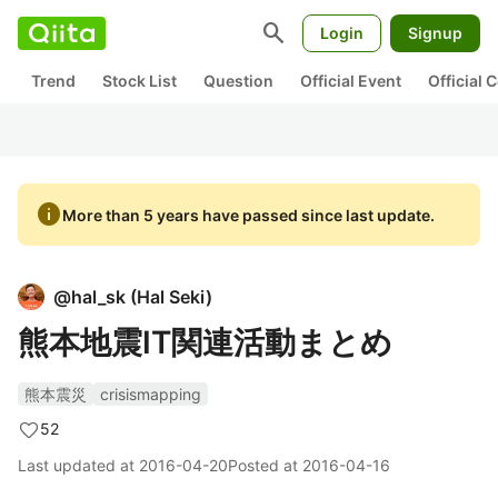
search
Login
Signup
Trend
Stock List
Question
Official Event
Official
info
More than 5 years have passed since last update.
@
hal_sk
(
Hal Seki
)
熊本地震IT関連活動まとめ
熊本震災
crisismapping
52
Last updated at
2016-04-20
Posted at
2016-04-16