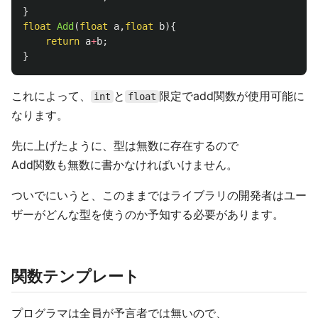
}
float
Add
(
float
a
,
float
b
){
return
a
+
b
;
}
これによって、
と
限定でadd関数が使用可能に
int
float
なります。
先に上げたように、型は無数に存在するので
Add関数も無数に書かなければいけません。
ついでにいうと、このままではライブラリの開発者はユー
ザーがどんな型を使うのか予知する必要があります。
関数テンプレート
プログラマは全員が予言者では無いので、