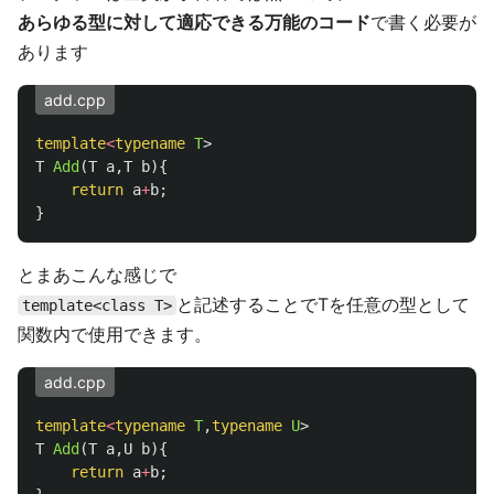
あらゆる型に対して適応できる万能のコード
で書く必要が
あります
add.cpp
template
<
typename
T
>
T
Add
(
T
a
,
T
b
){
return
a
+
b
;
}
とまあこんな感じで
と記述することでTを任意の型として
template<class T>
関数内で使用できます。
add.cpp
template
<
typename
T
,
typename
U
>
T
Add
(
T
a
,
U
b
){
return
a
+
b
;