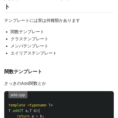
ト
テンプレートには実は何種類かあります
関数テンプレート
クラステンプレート
メンバテンプレート
エイリアステンプレート
関数テンプレート
さっきのAdd関数とか
add.cpp
template
<
typename
T
>
T
add
(
T
a
,
T
b
){
return
a
+
b
;