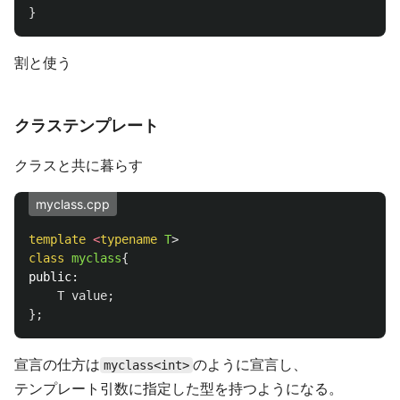
}
割と使う
クラステンプレート
クラスと共に暮らす
myclass.cpp
template
<
typename
T
>
class
myclass
{
public:
T
value
;
};
宣言の仕方は
のように宣言し、
myclass<int>
テンプレート引数に指定した型を持つようになる。