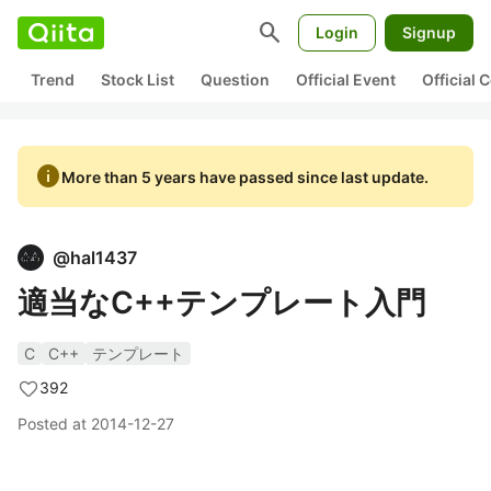
search
Login
Signup
Trend
Stock List
Question
Official Event
Official
info
More than 5 years have passed since last update.
@
hal1437
適当なC++テンプレート入門
C
C++
テンプレート
392
Posted at
2014-12-27