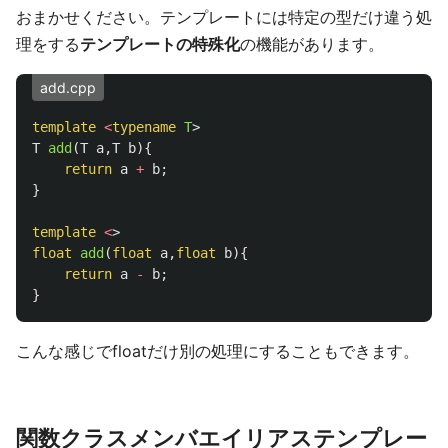
おまかせください。テンプレートには特定の型だけ違う処
理をする
テンプレートの特殊化
の機能があります。
add.cpp
template
<
typename
T
>
T
add
(
T
a
,
T
b
){
return
a
+
b
;
}
template
<
>
float
add
(
float
a
,
float
b
){
return
a
-
b
;
}
こんな感じでfloatだけ別の処理にすることもできます。
関数クラスメンバエイリアステンプレー