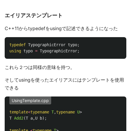
エイリアステンプレート
C++11からtypedefをusingで記述できるようになった
typedef
TypographicError
typo
;
using
typo
=
TypographicError
;
これら２つは同様の意味を持つ。
そしてusingを使ったエイリアスにはテンプレートを使用
できる
UsingTemplate.cpp
template
<
typename
T
,
typename
U
>
T
Add2
(
T
a
,
U
b
);
template
<
typename
T
>