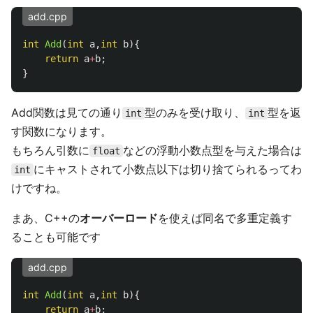
add.cpp
int
Add
(
int
a
,
int
b
){
return
a
+
b
;
}
Add関数は見ての通り
型のみを受け取り、
型を返
int
int
す関数になります。
もちろん引数に
などの浮動小数点型を与えた場合は
float
にキャストされて小数点以下は切り捨てられるってわ
int
けですね。
まあ、C++の
オーバーロード
を使えば同名で多重定義す
ることも可能です
add.cpp
int
Add
(
int
a
,
int
b
){
return
a
+
b
;