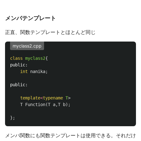
メンバテンプレート
正直、関数テンプレートとほとんど同じ
myclass2.cpp
class
myclass2
{
public:
int
nanika
;
public:
template
<
typename
T
>
T
Function
(
T
a
,
T
b
);
};
メンバ関数にも関数テンプレートは使用できる。それだけ