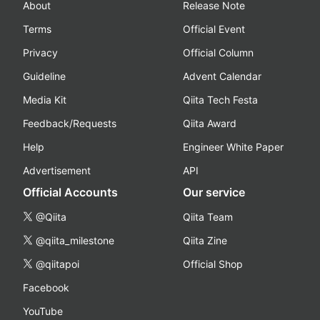
About
Release Note
Terms
Official Event
Privacy
Official Column
Guideline
Advent Calendar
Media Kit
Qiita Tech Festa
Feedback/Requests
Qiita Award
Help
Engineer White Paper
Advertisement
API
Official Accounts
Our service
@Qiita
Qiita Team
@qiita_milestone
Qiita Zine
@qiitapoi
Official Shop
Facebook
YouTube