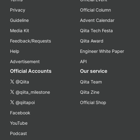
Privacy
Official Column
Guideline
Advent Calendar
Media Kit
Qiita Tech Festa
Feedback/Requests
Qiita Award
Help
Engineer White Paper
Advertisement
API
Official Accounts
Our service
@Qiita
Qiita Team
@qiita_milestone
Qiita Zine
@qiitapoi
Official Shop
Facebook
YouTube
Podcast