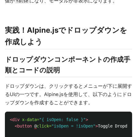
値が
になり、モーダルが非表示になります。
false
実践！Alpine.jsでドロップダウンを
作成しよう
ドロップダウンコンポーネントの作成手
順とコードの説明
ドロップダウンは、クリックするとメニューが下に展開す
るUIの一つです。Alpine.jsを使用して、以下のようにドロ
ップダウンを作成することができます。
<div
x-data=
"{ isOpen: false }"
>
<button
@
click=
"isOpen = !isOpen"
>
Toggle Dropdown
<