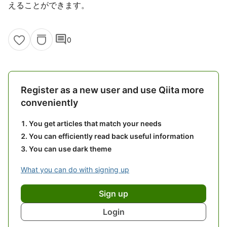
えることができます。
comment
0
Register as a new user and use Qiita more
conveniently
You get articles that match your needs
You can efficiently read back useful information
You can use dark theme
What you can do with signing up
Sign up
Login