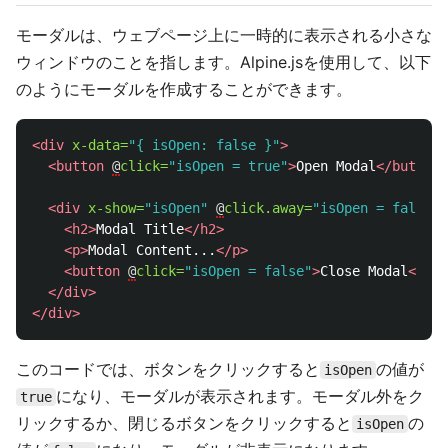
モーダルは、ウェブページ上に一時的に表示される小さな
ウィンドウのことを指します。Alpine.jsを使用して、以下
のようにモーダルを作成することができます。
<div
x-data=
"{ isOpen: false }"
>
<button
@
click=
"isOpen = true"
>
Open Modal
</button>
<div
x-show=
"isOpen"
@
click.away=
"isOpen = false"
>
<h2>
Modal Title
</h2>
<p>
Modal Content...
</p>
<button
@
click=
"isOpen = false"
>
Close Modal
</but
</div>
</div>
このコードでは、ボタンをクリックすると
の値が
isOpen
になり、モーダルが表示されます。モーダル外をク
true
リックするか、閉じるボタンをクリックすると
の
isOpen