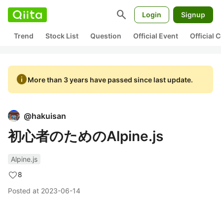
search
Login
Signup
Trend
Stock List
Question
Official Event
Official
info
More than 3 years have passed since last update.
@
hakuisan
初心者のためのAlpine.js
Alpine.js
8
Posted at
2023-06-14