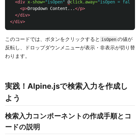
<div
x-show=
"isOpen"
@
click.away=
"isOpen = false"
>
<p>
Dropdown Content...
</p>
</div>
</div>
このコードでは、ボタンをクリックすると
の値が
isOpen
反転し、ドロップダウンメニューが表示・非表示が切り替
わります。
実践！Alpine.jsで検索入力を作成し
よう
検索入力コンポーネントの作成手順とコ
ードの説明