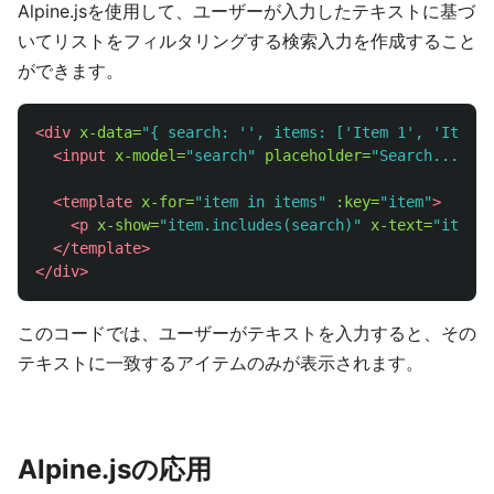
Alpine.jsを使用して、ユーザーが入力したテキストに基づ
いてリストをフィルタリングする検索入力を作成すること
ができます。
<div
x-data=
"{ search: '', items: ['Item 1', 'Item 2
<input
x-model=
"search"
placeholder=
"Search..."
>
<template
x-for=
"item in items"
:key=
"item"
>
<p
x-show=
"item.includes(search)"
x-text=
"item"
>
</template>
</div>
このコードでは、ユーザーがテキストを入力すると、その
テキストに一致するアイテムのみが表示されます。
Alpine.jsの応用