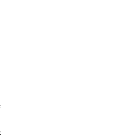
;
;
;
;