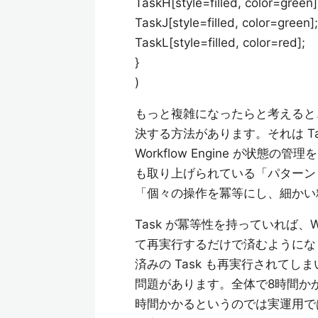
TaskH[style=filled, color=green]
TaskJ[style=filled, color=green];
TaskL[style=filled, color=red];
}
)
もっと複雑になったらと考えると
決する方法があります。それは T
Workflow Engine が状
も取り上げられている「パターン
「個々の操作を冪等にし、細かい
Task が冪等性を持っていれば、Wor
て再実行するだけで済むようにな
済みの Task も再実行されて
問題があります。全体で8時間かかる
時間かかるというのでは実運用では