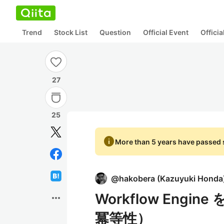
Trend
Stock List
Question
Official Event
Offici
27
25
info
More than 5 years have passed s
@
hakobera
(
Kazuyuki Honda
Workflow Engine
more_horiz
冪等性）