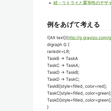
続・リトライと冪等性のデザイ
例をあげて考える
![Alt text](
http://g.gravizo.com/g
digraph G {
rankdir=LR;
TaskB -> TaskA
TaskC -> TaskA;
TaskD -> TaskB;
TaskD -> TaskC;
TaskB[style=filled, color=red];
TaskC[style=filled, color=green]
TaskD[style=filled, color=green]
}