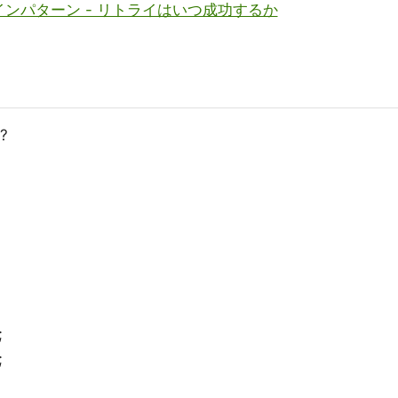
ンパターン - リトライはいつ成功するか
?
;
;