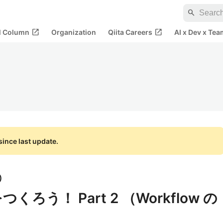
search
open_in_new
open_in_new
al Column
Organization
Qiita Careers
AI x Dev x Tea
ince last update.
)
 をつくろう！ Part 2 （Workflow の