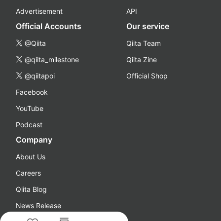
Advertisement
API
Official Accounts
Our service
@Qiita
Qiita Team
@qiita_milestone
Qiita Zine
@qiitapoi
Official Shop
Facebook
YouTube
Podcast
Company
About Us
Careers
Qiita Blog
News Release