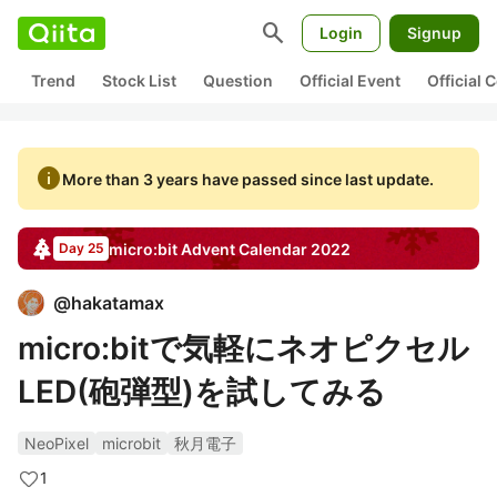
search
Login
Signup
Trend
Stock List
Question
Official Event
Official
info
More than 3 years have passed since last update.
micro:bit
Advent Calendar
2022
Day 25
@
hakatamax
micro:bitで気軽にネオピクセル
LED(砲弾型)を試してみる
NeoPixel
microbit
秋月電子
1