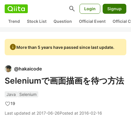
search
Login
Signup
Trend
Stock List
Question
Official Event
Official
info
More than 5 years have passed since last update.
@
hakaicode
Seleniumで画面描画を待つ方法
Java
Selenium
19
Last updated at
2017-06-26
Posted at
2016-02-16