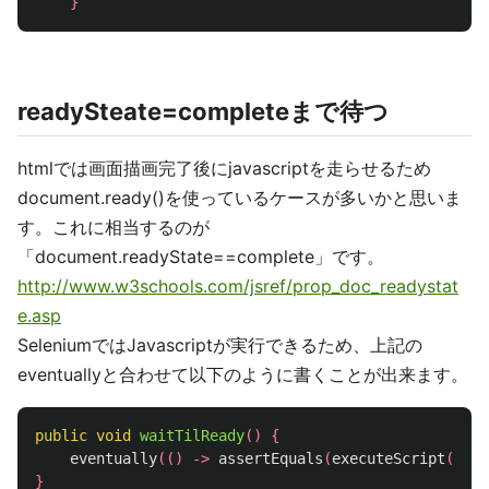
}
readySteate=completeまで待つ
htmlでは画面描画完了後にjavascriptを走らせるため
document.ready()を使っているケースが多いかと思いま
す。これに相当するのが
「document.readyState==complete」です。
http://www.w3schools.com/jsref/prop_doc_readystat
e.asp
SeleniumではJavascriptが実行できるため、上記の
eventuallyと合わせて以下のように書くことが出来ます。
public
void
waitTilReady
()
{
eventually
(()
->
assertEquals
(
executeScript
(
"ret
}