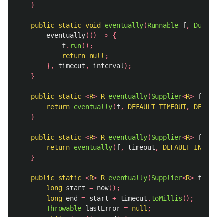
}
public
static
void
eventually
(
Runnable
f
,
Durati
eventually
(()
->
{
f
.
run
();
return
null
;
},
timeout
,
interval
);
}
public
static
<
R
>
R
eventually
(
Supplier
<
R
>
f
)
{
return
eventually
(
f
,
DEFAULT_TIMEOUT
,
DEFAUL
}
public
static
<
R
>
R
eventually
(
Supplier
<
R
>
f
,
Du
return
eventually
(
f
,
timeout
,
DEFAULT_INTERV
}
public
static
<
R
>
R
eventually
(
Supplier
<
R
>
f
,
Du
long
start
=
now
();
long
end
=
start
+
timeout
.
toMillis
();
Throwable
lastError
=
null
;