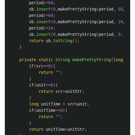
period
/=
60
;
sb
.
insert
(
0
,
makePrettyString
(
period
,
60
,
"m"
period
/=
60
;
sb
.
insert
(
0
,
makePrettyString
(
period
,
24
,
"h"
period
/=
24
;
sb
.
insert
(
0
,
makePrettyString
(
period
,
0
,
"d"
)
return
sb
.
toString
();
}
private
static
String
makePrettyString
(
long
src
,
if
(
src
==
0
){
return
""
;
}
if
(
unit
==
0
){
return
src
+
unitStr
;
}
long
unitTime
=
src
%
unit
;
if
(
unitTime
==
0
){
return
""
;
}
return
unitTime
+
unitStr
;