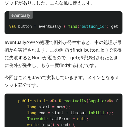
ソッドがありました。こんな風に使えます。
eventually
val
button
=
eventually
{
find
(
"buttuon_id"
).
get
}
eventuallyの中の処理で例外が発生すると、中の処理が最
初から実行されます。この例ではfind("button_id")で取得
に失敗するとNoneが返るので、getが呼び出されたとき
に例外が発生し、もう一度findするわけです。
今回はこれをJavaで実装していきます。メインとなるメ
ソッド部分です。
public
static
<
R
>
R
eventually
(
Supplier
<
R
>
f
,
Du
long
start
=
now
();
long
end
=
start
+
timeout
.
toMillis
();
Throwable
lastError
=
null
;
while
(
now
()
<
end
)
{