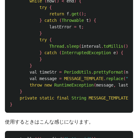
while
(
now
()
<
end
)
{
try
{
return
f
.
get
();
}
catch
(
Throwable
t
)
{
lastError
=
t
;
}
try
{
Thread
.
sleep
(
interval
.
toMillis
());
}
catch
(
InterruptedException
e
)
{
}
}
val
timeStr
=
PeriodUtils
.
prettyFormat
(
now
()
val
message
=
MESSAGE_TEMPLATE
.
replace
(
"$tim
throw
new
RuntimeException
(
message
,
lastErro
}
private
static
final
String
MESSAGE_TEMPLATE
=
"
}
使用するときはこんな感じになります。