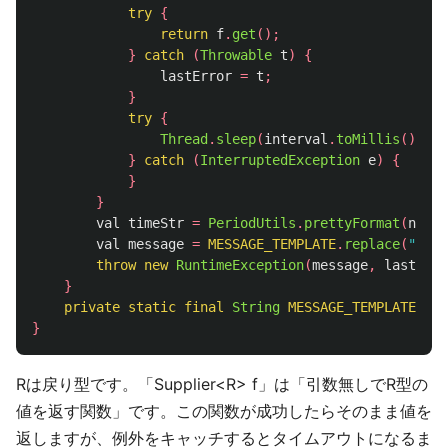
try
{
return
f
.
get
();
}
catch
(
Throwable
t
)
{
lastError
=
t
;
}
try
{
Thread
.
sleep
(
interval
.
toMillis
());
}
catch
(
InterruptedException
e
)
{
}
}
val
timeStr
=
PeriodUtils
.
prettyFormat
(
now
()
val
message
=
MESSAGE_TEMPLATE
.
replace
(
"$tim
throw
new
RuntimeException
(
message
,
lastErro
}
private
static
final
String
MESSAGE_TEMPLATE
=
"
}
Rは戻り型です。「Supplier<R> f」は「引数無しでR型の
値を返す関数」です。この関数が成功したらそのまま値を
返しますが、例外をキャッチするとタイムアウトになるま