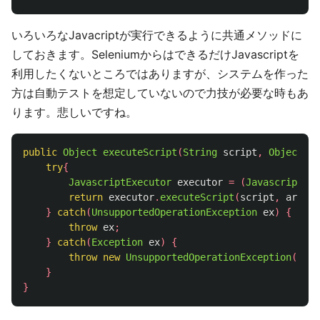
いろいろなJavacriptが実行できるように共通メソッドに
しておきます。SeleniumからはできるだけJavascriptを
利用したくないところではありますが、システムを作った
方は自動テストを想定していないので力技が必要な時もあ
ります。悲しいですね。
public
Object
executeScript
(
String
script
,
Object
...
try
{
JavascriptExecutor
executor
=
(
JavascriptExe
return
executor
.
executeScript
(
script
,
args
);
}
catch
(
UnsupportedOperationException
ex
)
{
throw
ex
;
}
catch
(
Exception
ex
)
{
throw
new
UnsupportedOperationException
(
"Web
}
}