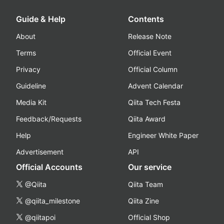
Guide & Help
Contents
About
Release Note
Terms
Official Event
Privacy
Official Column
Guideline
Advent Calendar
Media Kit
Qiita Tech Festa
Feedback/Requests
Qiita Award
Help
Engineer White Paper
Advertisement
API
Official Accounts
Our service
@Qiita
Qiita Team
@qiita_milestone
Qiita Zine
@qiitapoi
Official Shop