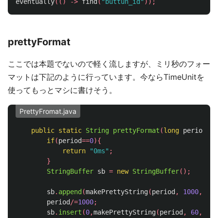
eventually
(()
->
find
(
"buttun_id"
));
prettyFormat
ここでは本題でないので軽く流しますが、ミリ秒のフォー
マットは下記のように行っています。今ならTimeUnitを
使ってもっとマシに書けそう。
PrettyFromat.java
public
static
String
prettyFormat
(
long
period
){
if
(
period
==
0
){
return
"0ms"
;
}
StringBuffer
sb
=
new
StringBuffer
();
sb
.
append
(
makePrettyString
(
period
,
1000
,
"ms
period
/=
1000
;
sb
.
insert
(
0
,
makePrettyString
(
period
,
60
,
"s"