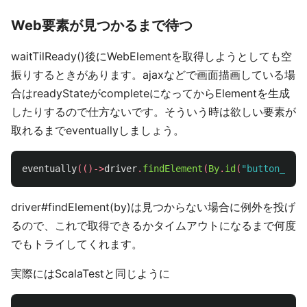
Web要素が見つかるまで待つ
waitTilReady()後にWebElementを取得しようとしても空
振りするときがあります。ajaxなどで画面描画している場
合はreadyStateがcompleteになってからElementを生成
したりするので仕方ないです。そういう時は欲しい要素が
取れるまでeventuallyしましょう。
eventually
(()->
driver
.
findElement
(
By
.
id
(
"button_id"
)
driver#findElement(by)は見つからない場合に例外を投げ
るので、これで取得できるかタイムアウトになるまで何度
でもトライしてくれます。
実際にはScalaTestと同じように