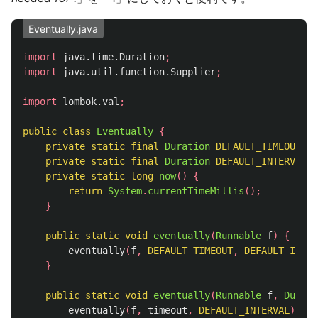
Eventually.java
import
java.time.Duration
;
import
java.util.function.Supplier
;
import
lombok.val
;
public
class
Eventually
{
private
static
final
Duration
DEFAULT_TIMEOUT
=
private
static
final
Duration
DEFAULT_INTERVAL
=
private
static
long
now
()
{
return
System
.
currentTimeMillis
();
}
public
static
void
eventually
(
Runnable
f
)
{
eventually
(
f
,
DEFAULT_TIMEOUT
,
DEFAULT_INTER
}
public
static
void
eventually
(
Runnable
f
,
Durati
eventually
(
f
,
timeout
,
DEFAULT_INTERVAL
);