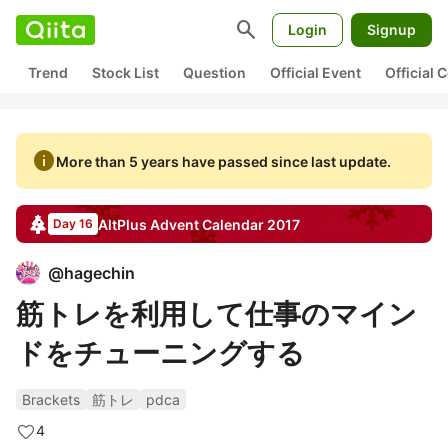
search
Login
Signup
Trend
Stock List
Question
Official Event
Official
info
More than 5 years have passed since last update.
AltPlus
Advent Calendar
2017
Day 16
@
hagechin
筋トレを利用して仕事のマイン
ドをチューニングする
Brackets
筋トレ
pdca
4