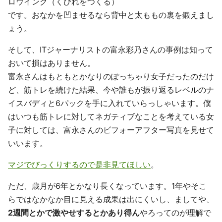
ロウイング（くびれをつくる）
です。おなかを凹ませるなら背中と太ももの裏を鍛えまし
ょう。
そして、ITジャーナリストの富永彩乃さんの事例は知って
おいて損はありません。
富永さんはもともとかなりのぽっちゃり女子だったのだけ
ど、筋トレを続けた結果、今や誰もが振り返るレベルのナ
イスバディと6パックを手に入れていらっしゃいます。僕
はいつも筋トレに対してネガティブなことを考えている女
子に対しては、富永さんのビフォーアフター写真を見せて
いいます。
マジでびっくりするので是非見てほしい
。
ただ、歳月が6年とかなり長くなっています。1年やそこ
らではなかなか目に見える成果は出にくいし、ましてや、
2週間とかで激やせするとかあり得ん
やろってのが理解で