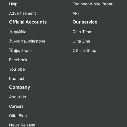
Help
Engineer White Paper
Advertisement
API
Official Accounts
Our service
@Qiita
Qiita Team
@qiita_milestone
Qiita Zine
@qiitapoi
Official Shop
Facebook
YouTube
Podcast
Company
About Us
Careers
Qiita Blog
News Release