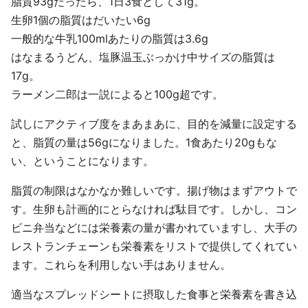
脂質93gだったら、1日3食として31g。
生卵1個の脂質はだいたい6g
一般的な牛乳100mlあたりの脂質は3.6g
はなまるうどん、塩豚温玉ぶっかけ中サイズの脂質は
17g。
ラーメン二郎は一説によると100g超です。
試しにアクティブ度をまあまあに、目的を減量に設定する
と、脂質の量は56gになりました。1食あたり20gもな
い、ということになります。
脂質の制限はなかなか難しいです。揚げ物はまずアウトで
す。生卵も計画的にとらなければ駄目です。しかし、コン
ビニ弁当などには栄養素の量が書かれていますし、大手の
レストランチェーンも栄養素をリストで提供してくれてい
ます。これらを利用しない手はありません。
適当なスプレッドシートに摂取した食事と栄養素を書き込