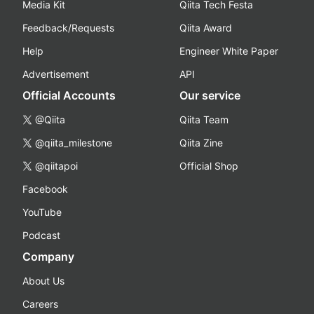
Media Kit
Qiita Tech Festa
Feedback/Requests
Qiita Award
Help
Engineer White Paper
Advertisement
API
Official Accounts
Our service
@Qiita
Qiita Team
@qiita_milestone
Qiita Zine
@qiitapoi
Official Shop
Facebook
YouTube
Podcast
Company
About Us
Careers