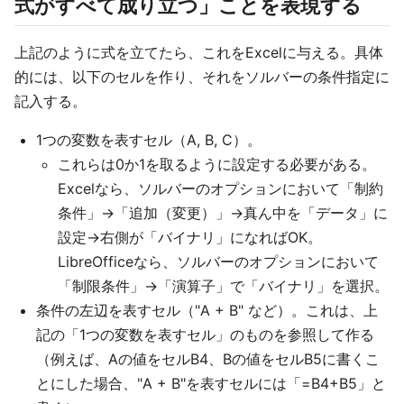
式がすべて成り立つ」ことを表現する
上記のように式を立てたら、これをExcelに与える。具体
的には、以下のセルを作り、それをソルバーの条件指定に
記入する。
1つの変数を表すセル（A, B, C）。
これらは0か1を取るように設定する必要がある。
Excelなら、ソルバーのオプションにおいて「制約
条件」→「追加（変更）」→真ん中を「データ」に
設定→右側が「バイナリ」になればOK。
LibreOfficeなら、ソルバーのオプションにおいて
「制限条件」→「演算子」で「バイナリ」を選択。
条件の左辺を表すセル（"A + B" など）。これは、上
記の「1つの変数を表すセル」のものを参照して作る
（例えば、Aの値をセルB4、Bの値をセルB5に書くこ
とにした場合、"A + B"を表すセルには「=B4+B5」と