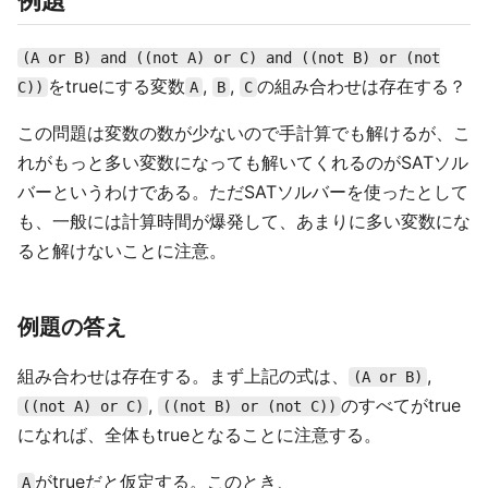
例題
(A or B) and ((not A) or C) and ((not B) or (not
をtrueにする変数
,
,
の組み合わせは存在する？
C))
A
B
C
この問題は変数の数が少ないので手計算でも解けるが、こ
れがもっと多い変数になっても解いてくれるのがSATソル
バーというわけである。ただSATソルバーを使ったとして
も、一般には計算時間が爆発して、あまりに多い変数にな
ると解けないことに注意。
例題の答え
組み合わせは存在する。まず上記の式は、
,
(A or B)
,
のすべてがtrue
((not A) or C)
((not B) or (not C))
になれば、全体もtrueとなることに注意する。
がtrueだと仮定する。このとき、
A