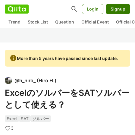
search
Login
Signup
Trend
Stock List
Question
Official Event
Official
info
More than 5 years have passed since last update.
@
h_hiro_
(
Hiro H.
)
ExcelのソルバーをSATソルバー
として使える？
Excel
SAT
ソルバー
3