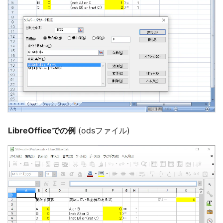
LibreOfficeでの例
(odsファイル)