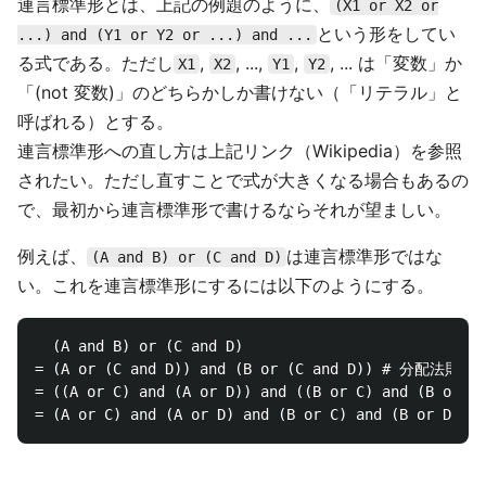
連言標準形とは、上記の例題のように、
(X1 or X2 or
という形をしてい
...) and (Y1 or Y2 or ...) and ...
る式である。ただし
,
, ...,
,
, ... は「変数」か
X1
X2
Y1
Y2
「(not 変数)」のどちらかしか書けない（「リテラル」と
呼ばれる）とする。
連言標準形への直し方は上記リンク（Wikipedia）を参照
されたい。ただし直すことで式が大きくなる場合もあるの
で、最初から連言標準形で書けるならそれが望ましい。
例えば、
は連言標準形ではな
(A and B) or (C and D)
い。これを連言標準形にするには以下のようにする。
  (A and B) or (C and D)

= (A or (C and D)) and (B or (C and D)) # 分配法則

= ((A or C) and (A or D)) and ((B or C) and (B or 