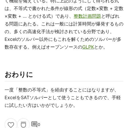
く機能を備えている。特に上記のようにして得られる式
は、不等式で書かれた条件が線形の式（定数×変数 + 定数
×変数 + … とかける式）であり、
整数計画問題
と呼ばれ
る問題にあたる。これは一般には計算時間が爆発するもの
の、多くの高速化手法が検討されている分野であり、
Excelのソルバー以外にもこれを解くためのソルバーが多
数存在する。例えばオープンソースの
GLPK
とか。
おわりに
一度「整数の不等式」を経由することにはなりますが、
ExcelをSATソルバーとして使うこともできるので、手軽
に試したい方はいかがでしょうか。
comment
0