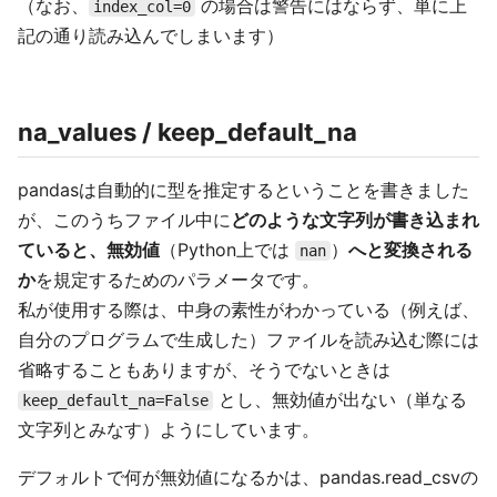
（なお、
の場合は警告にはならず、単に上
index_col=0
記の通り読み込んでしまいます）
na_values / keep_default_na
pandasは自動的に型を推定するということを書きました
が、このうちファイル中に
どのような文字列が書き込まれ
ていると、無効値
（Python上では
）
へと変換される
nan
か
を規定するためのパラメータです。
私が使用する際は、中身の素性がわかっている（例えば、
自分のプログラムで生成した）ファイルを読み込む際には
省略することもありますが、そうでないときは
とし、無効値が出ない（単なる
keep_default_na=False
文字列とみなす）ようにしています。
デフォルトで何が無効値になるかは、pandas.read_csvの