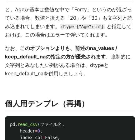
と、Ageが基本は数値な中で「Forty」というのが混ざっ
ている場合、数値と扱える「20」や「30」も文字列と読
み込まれてしまいます。
と指定して
dtype={"Age":int}
おけば、この場合はエラーで弾いてくれます。
なお、
このオプションよりも、前述のna_values /
keep_default_naの指定の方が優先されます
。強制的に
文字列とみなしたい列がある場合は、dtypeと
keep_default_naを併用しましょう。
個人用テンプレ（再掲）
pd
.
read_csv
(
ファイル名
,
header
=
0
,
index_col
=
False
,