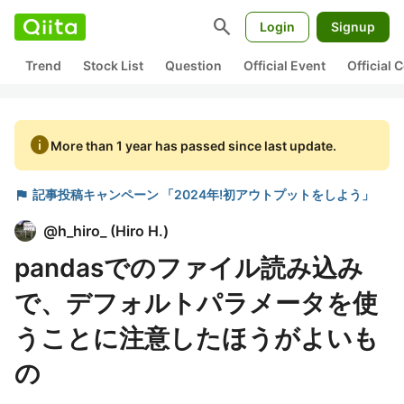
search
Login
Signup
Trend
Stock List
Question
Official Event
Official
info
More than 1 year has passed since last update.
flag
記事投稿キャンペーン 「2024年!初アウトプットをしよう」
@
h_hiro_
(
Hiro H.
)
pandasでのファイル読み込み
で、デフォルトパラメータを使
うことに注意したほうがよいも
の