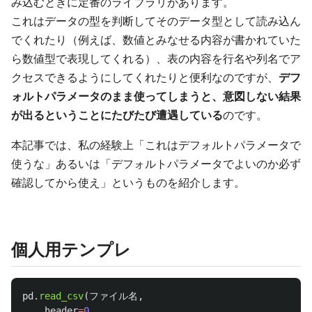
み込むときに定番のライブラリがあります。
これはデータの型を判断してそのデータ型として読み込ん
でくれたり（例えば、数値とみなせる内容が書かれていた
ら数値型で表現してくれる）、表の内容を行名や列名でア
クセスできるようにしてくれたりと便利なのですが、
デフ
ォルトパラメータのまま使ってしまうと、意図しない結果
が出るということにたびたび遭遇している
のです。
本記事では、私の経験上「これはデフォルトパラメータで
使うな」あるいは「デフォルトパラメータでよいのか必ず
確認してから使え」というものを紹介します。
個人用テンプレ
pd
.
read_csv
(
ファイル名
,
header
=
0
,