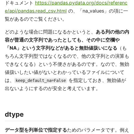
ドキュメント
https://pandas.pydata.org/docs/referenc
e/api/pandas.read_csv.html
の、「na_values」の項に一
覧があるのでご覧ください。
どのような場合に問題になるかというと、
ある列の他の内
容が普通の文字列であったとしても、その中に空欄や
「NA」という文字列などがあると無効値扱いになる
（も
ちろん文字列型ではなくなるので、他の文字列との演算も
できなくなる）という不便さがあるのです。なので、無効
値扱いしたい値がないとわかっているファイルについて
は、
を指定しておき、無効値が
keep_default_na=False
出ないようにするのが安全と考えています。
dtype
データ型を列単位で指定する
ためのパラメータです。例え