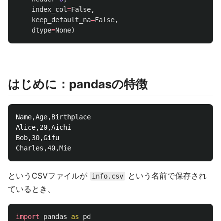
index_col
=
False
,
keep_default_na
=
False
,
dtype
=
None
)
はじめに：pandasの特徴
Name,Age,Birthplace

Alice,20,Aichi

Bob,30,Gifu

というCSVファイルが
という名前で保存され
info.csv
ているとき、
import
pandas
as
pd