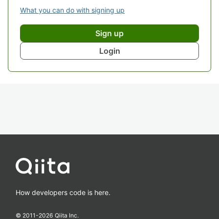
What you can do with signing up
Sign up
Login
How developers code is here.
© 2011-
2026
Qiita Inc.