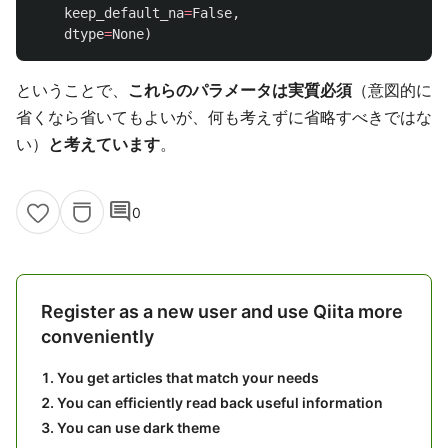
keep_default_na
=
False
,
dtype
=
None
)
ということで、
これらのパラメータは実質必須
（意図的に
省くなら省いてもよいが、何も考えずに省略すべきではな
い）
と考えています
。
comment
0
Register as a new user and use Qiita more
conveniently
You get articles that match your needs
You can efficiently read back useful information
You can use dark theme