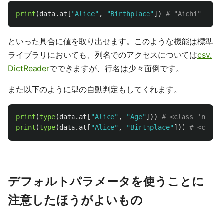
print
(
data
.
at
[
"
Alice
"
,
"
Birthplace
"
])
といった具合に値を取り出せます。このような機能は標準
ライブラリにおいても、列名でのアクセスについては
csv.
DictReader
でできますが、行名は少々面倒です。
また以下のように型の自動判定もしてくれます。
print
(
type
(
data
.
at
[
"
Alice
"
,
"
Age
"
]))
print
(
type
(
data
.
at
[
"
Alice
"
,
"
Birthplace
"
]))
デフォルトパラメータを使うことに
注意したほうがよいもの