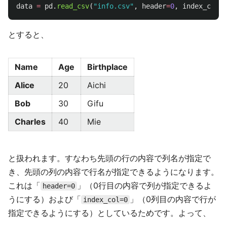
data
=
pd
.
read_csv
(
"
info.csv
"
,
header
=
0
,
index_col
=
0
とすると、
Name
Age
Birthplace
Alice
20
Aichi
Bob
30
Gifu
Charles
40
Mie
と扱われます。すなわち先頭の行の内容で列名が指定で
き、先頭の列の内容で行名が指定できるようになります。
これは「
」（0行目の内容で列が指定できるよ
header=0
うにする）および「
」（0列目の内容で行が
index_col=0
指定できるようにする）としているためです。よって、