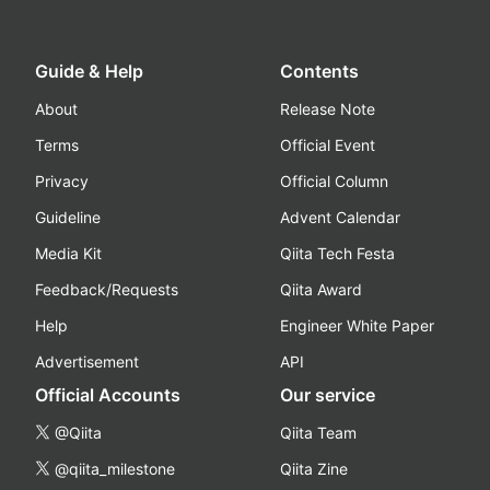
Guide & Help
Contents
About
Release Note
Terms
Official Event
Privacy
Official Column
Guideline
Advent Calendar
Media Kit
Qiita Tech Festa
Feedback/Requests
Qiita Award
Help
Engineer White Paper
Advertisement
API
Official Accounts
Our service
@Qiita
Qiita Team
@qiita_milestone
Qiita Zine