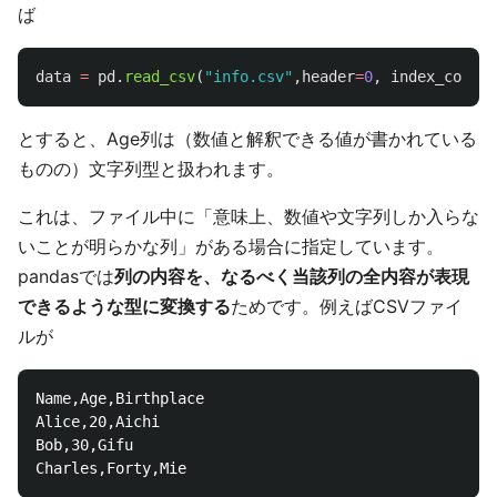
ば
data
=
pd
.
read_csv
(
"
info.csv
"
,
header
=
0
,
index_col
=
0
,
とすると、Age列は（数値と解釈できる値が書かれている
ものの）文字列型と扱われます。
これは、ファイル中に「意味上、数値や文字列しか入らな
いことが明らかな列」がある場合に指定しています。
pandasでは
列の内容を、なるべく当該列の全内容が表現
できるような型に変換する
ためです。例えばCSVファイ
ルが
Name,Age,Birthplace

Alice,20,Aichi

Bob,30,Gifu
