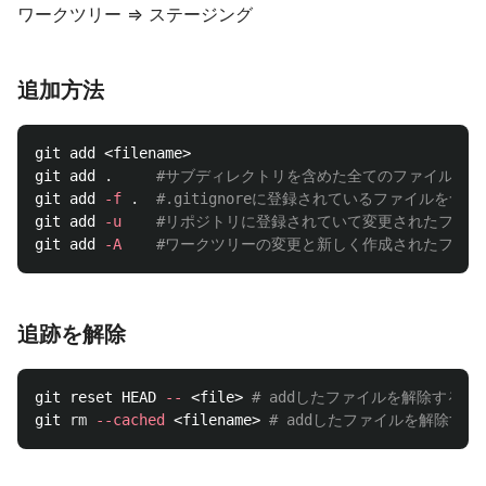
ワークツリー => ステージング
追加方法
git add <filename>

git add 
.
#サブディレクトリを含めた全てのファイルを登
git add 
-f
.
#.gitignoreに登録されているファイルを含
git add 
-u
#リポジトリに登録されていて変更されたファイ
git add 
-A
#ワークツリーの変更と新しく作成されたファイ
追跡を解除
git reset HEAD 
--
 <file> 
# addしたファイルを解除する
git 
rm
--cached
 <filename> 
# addしたファイルを解除する