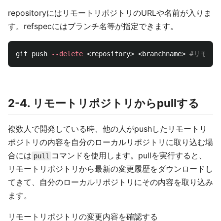
repositoryにはリモートリポジトリのURLや名前が入りま
す。refspecにはブランチ名等が指定できます。
git push 
--delete
 <repository> <branchname> 
#リモー
2-4. リモートリポジトリからpullする
複数人で開発している時、他の人がpushしたリモートリ
ポジトリの内容を自分のローカルリポジトリに取り込む場
合には
コマンドを使用します。pullを実行すると、
pull
リモートリポジトリから最新の変更履歴をダウンロードし
てきて、自分のローカルリポジトリにその内容を取り込み
ます。
リモートリポジトリの変更内容を確認する