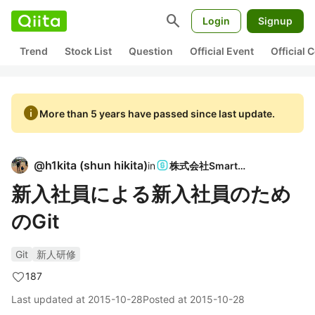
search
Login
Signup
Trend
Stock List
Question
Official Event
Official
info
More than 5 years have passed since last update.
@
h1kita
(
shun hikita
)
in
株式会社SmartHR
新入社員による新入社員のため
のGit
Git
新人研修
187
Last updated at
2015-10-28
Posted at
2015-10-28