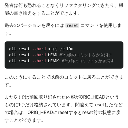
発者は何も恐れることなくリファクタリングできたり、機
能の書き換えをすることができます。
過去のバージョンを戻るには
コマンドを使用しま
reset
す。
git reset 
--hard
 <コミットID>

git reset 
--hard
 HEAD 
#1つ前のコミットをかき消す
git reset 
--hard
 HEAD^ 
#2つ前のコミットをかき消す
このようにすることで以前のコミットに戻ることができま
す。
またGitでは前回取り消された内容がORIG_HEADという
ものに1つだけ格納されています。間違えてresetしたなど
の場合は、ORIG_HEADにresetするとreset前の状態に戻
すことができます。