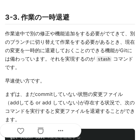
3-3. 作業の一時退避
作業途中で別の修正や機能追加をする必要がでてきて、別
のブランチに切り替えて作業をする必要があるとき、現在
の変更を一時的に退避しておくことのできる機能がGitに
は備わっています。それを実現するのが
コマンド
stash
です。
早速使い方です。
まずは、まだcommitしていない状態の変更ファイル
（addしてる or add していない)が存在する状況で、次の
コマンドを実行すると変更ファイルを退避することができ
ます。
more_horiz
git stash save 
#変更を退避する