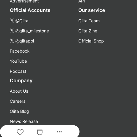
Advertisement
API
Official Accounts
Our service
@Qiita
Qiita Team
@qiita_milestone
Qiita Zine
@qiitapoi
Official Shop
Facebook
YouTube
Podcast
Company
About Us
Careers
Qiita Blog
News Release
more_horiz