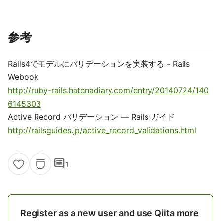
参考
Rails4でモデルにバリデーションを実装する - Rails
Webook
http://ruby-rails.hatenadiary.com/entry/20140724/140
6145303
Active Record バリデーション — Rails ガイド
http://railsguides.jp/active_record_validations.html
comment
1
Register as a new user and use Qiita more