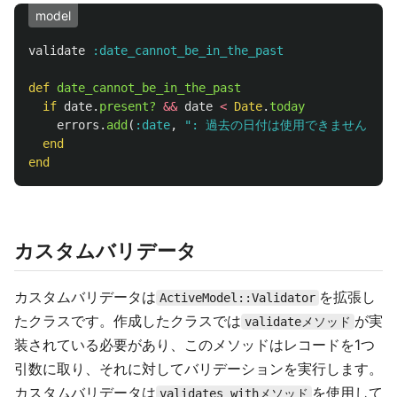
model
validate
:date_cannot_be_in_the_past
def
date_cannot_be_in_the_past
if
date
.
present?
&&
date
<
Date
.
today
errors
.
add
(
:date
,
": 過去の日付は使用できません"
)
end
end
カスタムバリデータ
カスタムバリデータは
を拡張し
ActiveModel::Validator
たクラスです。作成したクラスでは
が実
validateメソッド
装されている必要があり、このメソッドはレコードを1つ
引数に取り、それに対してバリデーションを実行します。
カスタムバリデータは
を使用して
validates_withメソッド