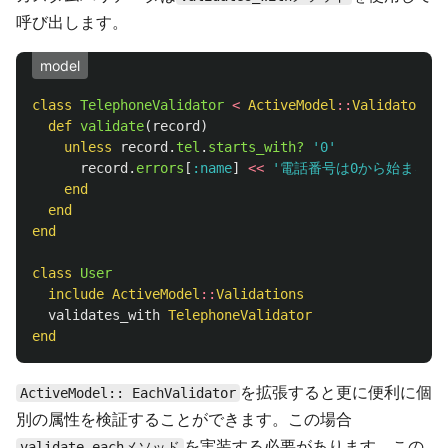
呼び出します。
model
class
TelephoneValidator
<
ActiveModel
::
Validator
def
validate
(
record
)
unless
record
.
tel
.
starts_with?
'0'
record
.
errors
[
:name
]
<<
'電話番号は0から始まる必
end
end
end
class
User
include
ActiveModel
::
Validations
validates_with
TelephoneValidator
end
を拡張すると更に便利に個
ActiveModel:: EachValidator
別の属性を検証することができます。この場合
を実装する必要があります。この
validate_eachメソッド