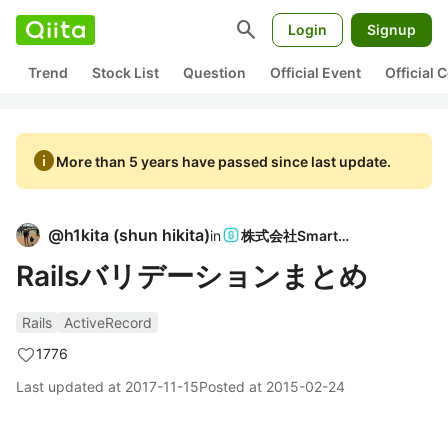
search
Login
Signup
Trend
Stock List
Question
Official Event
Official
info
More than 5 years have passed since last update.
@
h1kita
(
shun hikita
)
in
株式会社SmartHR
Railsバリデーションまとめ
Rails
ActiveRecord
1776
Last updated at
2017-11-15
Posted at
2015-02-24