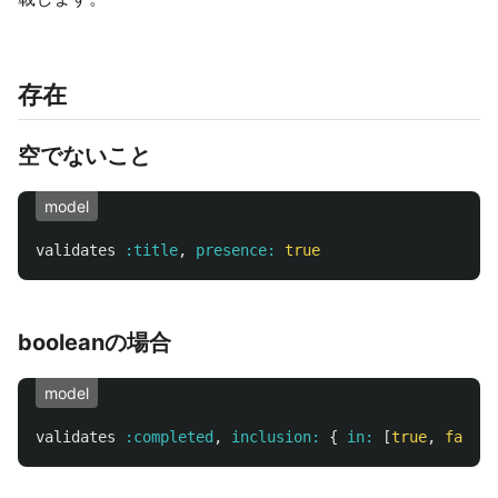
存在
空でないこと
model
validates
:title
,
presence: 
true
booleanの場合
model
validates
:completed
,
inclusion: 
{
in: 
[
true
,
false
]