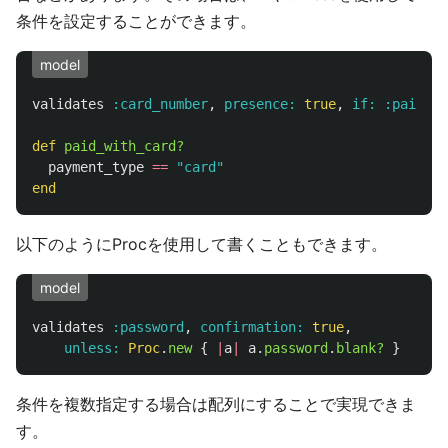
条件を設定することができます。
model
validates
:card_number
,
presence: 
true
,
if: :paid_wi
def
paid_with_card?
payment_type
==
"card"
end
以下のようにProcを使用して書くこともできます。
model
validates
:password
,
confirmation: 
true
,
unless: 
Proc
.
new
{
|
a
|
a
.
password
.
blank?
}
条件を複数指定する場合は配列にすることで実現できま
す。