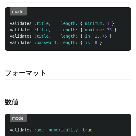
model
validates
:title
,
length: 
{
minimum: 
1
}
#
validates
:title
,
length: 
{
maximum: 
75
}
#
validates
:title
,
length: 
{
in: 
1
..
75
}
#
validates
:password
,
length: 
{
is: 
8
}
#
フォーマット
数値
model
validates
:age
,
numericality: 
true