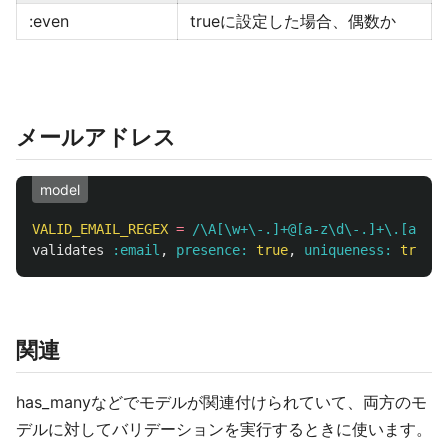
:even
trueに設定した場合、偶数か
メールアドレス
model
VALID_EMAIL_REGEX
=
/\A[\w+\-.]+@[a-z\d\-.]+\.[a-z]+
validates
:email
,
presence: 
true
,
uniqueness: 
true
,
関連
has_manyなどでモデルが関連付けられていて、両方のモ
デルに対してバリデーションを実行するときに使います。