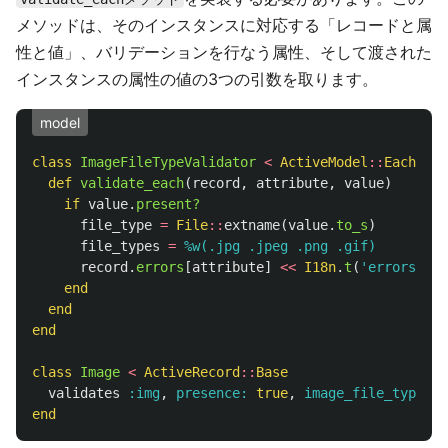
メソッドは、そのインスタンスに対応する「レコードと属
性と値」、バリデーションを行なう属性、そして渡された
インスタンスの属性の値の3つの引数を取ります。
model
class
ImageFileTypeValidator
<
ActiveModel
::
EachVali
def
validate_each
(
record
,
attribute
,
value
)
if
value
.
present?
file_type
=
File
::
extname
(
value
.
to_s
)
file_types
=
%w(.jpg .jpeg .png .gif)
record
.
errors
[
attribute
]
<<
I18n
.
t
(
'errors.mes
end
end
end
class
Image
<
ActiveRecord
::
Base
validates
:img
,
presence: 
true
,
image_file_type: 
t
end