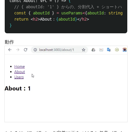
const About: VFC = () => 
{
// { aboutId: '1' } からの、分割代入 + ショートハンド
const
{
aboutId
}
=
useParams
<
{
aboutId
:
string
}
>
()
return
<
h2
>
About：
{
aboutId
}
</
h2
>
}
動作