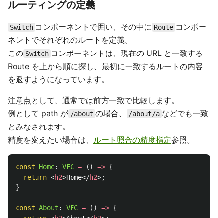
ルーティングの定義
コンポーネントで囲い、その中に
コンポー
Switch
Route
ネントでそれぞれのルートを定義。
この
コンポーネントは、現在の URL と一致する
Switch
Route を上から順に探し、最初に一致するルートの内容
を返すようになっています。
注意点として、通常では前方一致で比較します。
例として path が
の場合、
などでも一致
/about
/about/a
とみなされます。
精度を変えたい場合は、
ルート照合の精度指定
参照。
const
Home
:
VFC
=
()
=>
{
return
<
h2
>
Home
</
h2
>;
}
const
About
:
VFC
=
()
=>
{