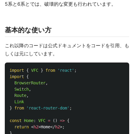
5系と6系とでは、破壊的な変更も行われています。
基本的な使い方
これ以降のコードは公式ドキュメントをコードを引用、も
しくは元にしています。
import
{
VFC
}
from
'
react
'
;
import
{
BrowserRouter
,
Switch
,
Route
,
Link
}
from
'
react-router-dom
'
;
const
Home
:
VFC
=
()
=>
{
return
<
h2
>
Home
</
h2
>;
}