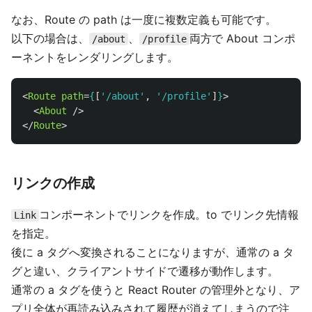
なお、Route の path は一度に複数定義も可能です。
以下の場合は、
、
両方で About コンポ
/about
/profile
ーネントをレンダリングします。
<
Route
path
=
{
[
'
/about
'
,
'
/profile
'
]
}
>
<
About
/>
</
Route
>
リンクの作成
コンポーネントでリンクを作成。to でリンク先情報
Link
を指定。
後に a タグへ変換されることになりますが、通常の a タ
グと違い、クライアントサイドで遷移が動作します。
通常の a タグを使うと React Router の管理外となり、ア
プリ全体が再読み込みされて履歴が消えてしまうので注