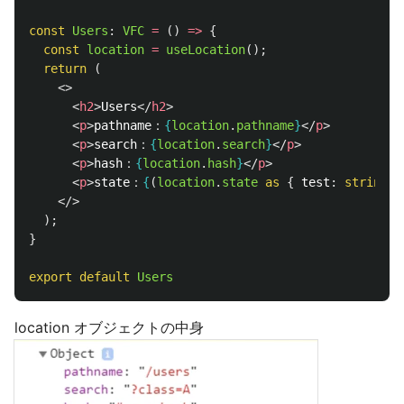
const
Users
:
VFC
=
()
=>
{
const
location
=
useLocation
();
return 
(
<>
<
h2
>
Users
</
h2
>
<
p
>
pathname：
{
location
.
pathname
}
</
p
>
<
p
>
search：
{
location
.
search
}
</
p
>
<
p
>
hash：
{
location
.
hash
}
</
p
>
<
p
>
state：
{
(
location
.
state
as 
{
test
:
string
}
</>
);
}
export
default
Users
location オブジェクトの中身