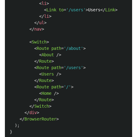
<
li
>
<
Link
to
=
'/users'
>
Users
</
Link
>
</
li
>
</
ul
>
</
nav
>
<
Switch
>
<
Route
path
=
'/about'
>
<
About
/>
</
Route
>
<
Route
path
=
'/users'
>
<
Users
/>
</
Route
>
<
Route
path
=
'/'
>
<
Home
/>
</
Route
>
</
Switch
>
</
div
>
</
BrowserRouter
>
);
}