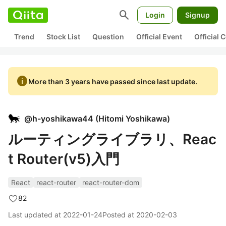
search
Login
Signup
Trend
Stock List
Question
Official Event
Official
info
More than 3 years have passed since last update.
@
h-yoshikawa44
(
Hitomi Yoshikawa
)
ルーティングライブラリ、Reac
t Router(v5)入門
React
react-router
react-router-dom
82
Last updated at
2022-01-24
Posted at
2020-02-03