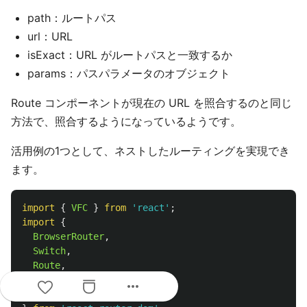
path：ルートパス
url：URL
isExact：URL がルートパスと一致するか
params：パスパラメータのオブジェクト
Route コンポーネントが現在の URL を照合するのと同じ
方法で、照合するようになっているようです。
活用例の1つとして、ネストしたルーティングを実現でき
ます。
import
{
VFC
}
from
'
react
'
;
import
{
BrowserRouter
,
Switch
,
Route
,
Link
,
more_horiz
useRouteMatch