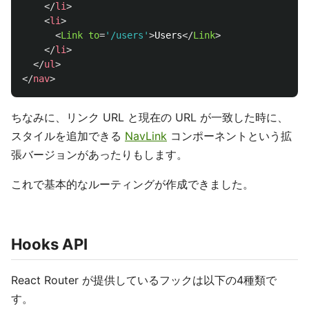
</
li
>
<
li
>
<
Link
to
=
'/users'
>
Users
</
Link
>
</
li
>
</
ul
>
</
nav
>
ちなみに、リンク URL と現在の URL が一致した時に、
スタイルを追加できる
NavLink
コンポーネントという拡
張バージョンがあったりもします。
これで基本的なルーティングが作成できました。
Hooks API
React Router が提供しているフックは以下の4種類で
す。