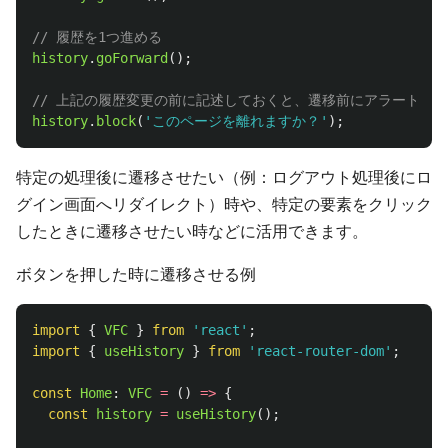
// 履歴を1つ進める
history
.
goForward
();
// 上記の履歴変更の前に記述しておくと、遷移前にアラートを
history
.
block
(
'
このページを離れますか？
'
);
特定の処理後に遷移させたい（例：ログアウト処理後にロ
グイン画面へリダイレクト）時や、特定の要素をクリック
したときに遷移させたい時などに活用できます。
ボタンを押した時に遷移させる例
import
{
VFC
}
from
'
react
'
;
import
{
useHistory
}
from
'
react-router-dom
'
;
const
Home
:
VFC
=
()
=>
{
const
history
=
useHistory
();