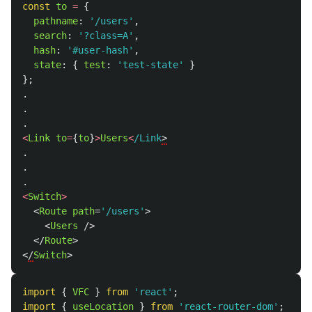
const
to
=
{
pathname
:
'
/users
'
,
search
:
'
?class=A
'
,
hash
:
'
#user-hash
'
,
state
:
{
test
:
'
test-state
'
}
};
.
.
.
<
Link
to
=
{
to
}
>
Users
<
/Link
.
.
.
<
Switch
>
<
Route
path
=
'/users'
>
<
Users
/>
</
Route
>
<
/
Switch
>
import
{
VFC
}
from
'
react
'
;
import
{
useLocation
}
from
'
react-router-dom
'
;