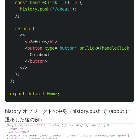
const
handleClick
=
()
=>
{
history
.
push
(
'
/about
'
);
};
return 
(
<>
<
h2
>
Home
</
h2
>
<
button
type
=
"button"
onClick
=
{
handleClick
}
>
        Go about

</
button
>
</>
);
};
export
default
Home
;
history オブジェクトの中身（history.push で /about に
遷移した後の例）