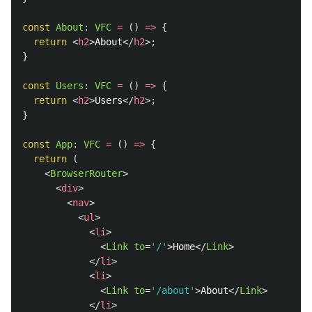
const
About
:
VFC
=
()
=>
{
return
<
h2
>
About
</
h2
>;
}
const
Users
:
VFC
=
()
=>
{
return
<
h2
>
Users
</
h2
>;
}
const
App
:
VFC
=
()
=>
{
return 
(
<
BrowserRouter
>
<
div
>
<
nav
>
<
ul
>
<
li
>
<
Link
to
=
'/'
>
Home
</
Link
>
</
li
>
<
li
>
<
Link
to
=
'/about'
>
About
</
Link
>
</
li
>