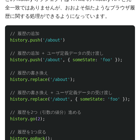
全一致ではありませんが、おおよそ似たようなブラウザ履
歴に関する処理ができるようになっています。
// 履歴の追加
history
.
push
(
'
/about
'
)
// 履歴の追加 + ユーザ定義データの受け渡し
history
.
push
(
'
/about
'
,
{
someState
:
'
foo
'
});
// 履歴の書き換え
history
.
replace
(
'
/about
'
);
// 履歴の書き換え + ユーザ定義データの受け渡し
history
.
replace
(
'
/about
'
,
{
someState
:
'
foo
'
});
// 履歴を2つ（引数の値分）進める
history
.
go
(
2
);
// 履歴を1つ戻る
history
.
goBack
();