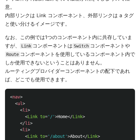
意。
内部リンクは Link コンポーネント、外部リンクは a タグ
と使い分けるイメージです。
なお、この例では1つのコンポーネント内に共存していま
すが、
コンポーネントは
コンポーネントや
Link
Switch
コンポーネントを使用しているコンポーネント内で
Route
しか使用できないということはありません。
ルーティングプロバイダーコンポーネントの配下であれ
ば、どこでも使用できます。
<
nav
>
<
ul
>
<
li
>
<
Link
to
=
'/'
>
Home
</
Link
>
</
li
>
<
li
>
<
Link
to
=
'/about'
>
About
</
Link
>