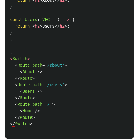
return
<
h2
>
About
</
h2
>;
}
const
Users
:
VFC
=
()
=>
{
return
<
h2
>
Users
</
h2
>;
}
.
.
.
<
Switch
>
<
Route
path
=
'/about'
>
<
About
/>
</
Route
>
<
Route
path
=
'/users'
>
<
Users
/>
</
Route
>
<
Route
path
=
'/'
>
<
Home
/>
</
Route
>
<
/
Switch
>