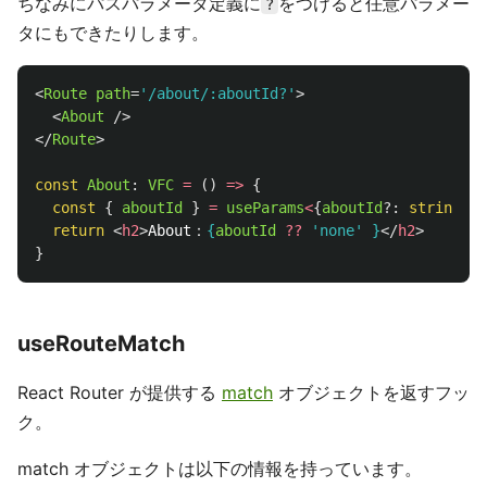
ちなみにパスパラメータ定義に
をつけると任意パラメー
?
タにもできたりします。
<
Route
path
=
'/about/:aboutId?'
>
<
About
/>
</
Route
>
const
About
:
VFC
=
()
=>
{
const
{
aboutId
}
=
useParams
<
{
aboutId
?:
string
}
>
(
return
<
h2
>
About：
{
aboutId
??
'
none
'
}
</
h2
>
}
useRouteMatch
React Router が提供する
match
オブジェクトを返すフッ
ク。
match オブジェクトは以下の情報を持っています。