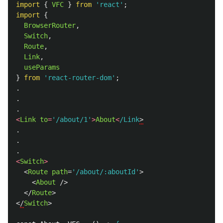
import
{
VFC
}
from
'
react
'
;
import
{
BrowserRouter
,
Switch
,
Route
,
Link
,
useParams
}
from
'
react-router-dom
'
;
.
.
.
<
Link
to
=
'
/about/1
'
>
About
<
/Link
.
.
.
<
Switch
>
<
Route
path
=
'/about/:aboutId'
>
<
About
/>
</
Route
>
<
/
Switch
>