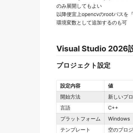
のみ展開してもよい
以降便宜上opencvのrootパスを
環境変数として追加するのも可
Visual Studio 202
プロジェクト設定
設定内容
値
開始方法
新しいプ
言語
C++
プラットフォーム
Windows
テンプレート
空のプロ