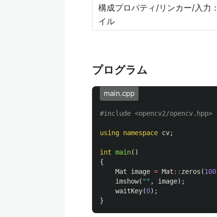
構成プロパティ/リンカー/入力
イル
プログラム
main.cpp
#include
<opencv2/opencv.hpp>
using
namespace
cv
;
int
main
()
{
Mat
image
=
Mat
::
zeros
(
100
imshow
(
""
,
image
);
waitKey
(
0
);
}