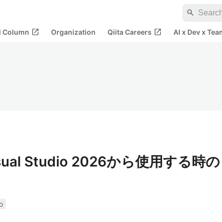
search
open_in_new
open_in_new
al Column
Organization
Qiita Careers
AI x Dev x Tea
isual Studio 2026から使用する時の
o