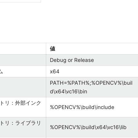
値
Debug or Release
ム
x64
PATH=%PATH%;%OPENCV%\buil
d\x64\vc16\bin
クトリ：外部インク
%OPENCV%\build\include
クトリ：ライブラリ
%OPENCV%\build\x64\vc16\lib