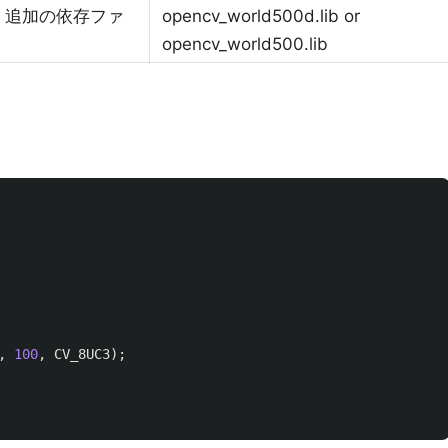
：追加の依存ファ
opencv_world500d.lib or
opencv_world500.lib
,
100
,
CV_8UC3
);