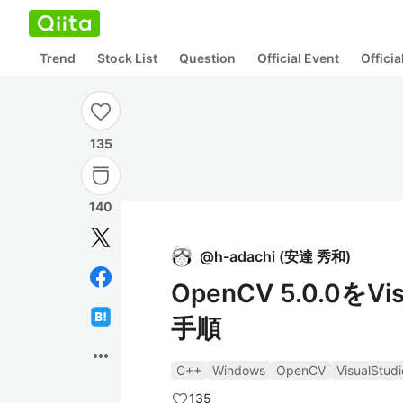
Trend
Stock List
Question
Official Event
Offici
135
140
@
h-adachi
(
安達 秀和
)
OpenCV 5.0.0をV
手順
more_horiz
C++
Windows
OpenCV
VisualStudi
135