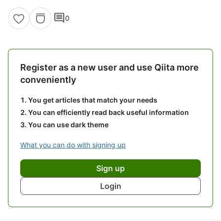
comment
0
Register as a new user and use Qiita more
conveniently
You get articles that match your needs
You can efficiently read back useful information
You can use dark theme
What you can do with signing up
Sign up
Login