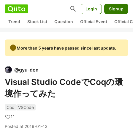
search
Login
Signup
Trend
Stock List
Question
Official Event
Official
info
More than 5 years have passed since last update.
@
gyu-don
Visual Studio CodeでCoqの環
境作ってみた
Coq
VSCode
11
Posted at
2019-01-13