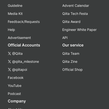
Guideline
Advent Calendar
Media Kit
Qiita Tech Festa
Feedback/Requests
Qiita Award
Help
Engineer White Paper
Advertisement
API
Official Accounts
Our service
@Qiita
Qiita Team
@qiita_milestone
Qiita Zine
@qiitapoi
Official Shop
Facebook
YouTube
Podcast
Company