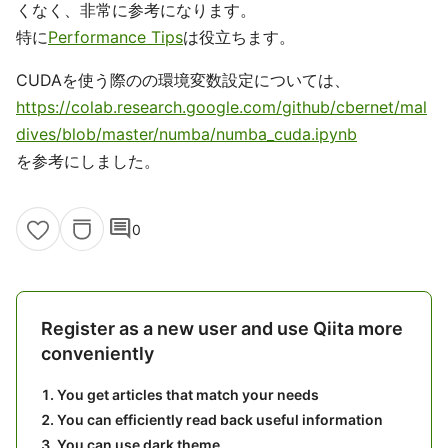
くなく、非常に参考になります。
特に
Performance Tips
は役立ちます。
CUDAを使う際のの環境変数設定については、
https://colab.research.google.com/github/cbernet/mal
dives/blob/master/numba/numba_cuda.ipynb
を参考にしました。
comment
0
Register as a new user and use Qiita more
conveniently
You get articles that match your needs
You can efficiently read back useful information
You can use dark theme