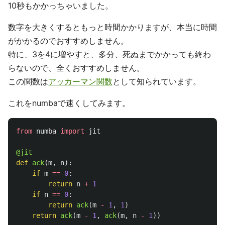
10秒もかかっちゃいました。
数字を大きくするともっと時間かかりますが、本当に時間
がかかるのでおすすめしません。
特に、3を4に増やすと、多分、死ぬまでかかっても終わ
らないので、全くおすすめしません。
この関数は
アッカーマン関数
として知られています。
これをnumbaで速くしてみます。
from
numba
import
jit
@jit
def
ack
(
m
,
n
):
if
m
==
0
:
return
n
+
1
if
n
==
0
:
return
ack
(
m
-
1
,
1
)
return
ack
(
m
-
1
,
ack
(
m
,
n
-
1
))