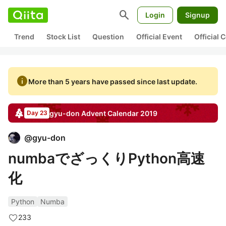
search
Login
Signup
Trend
Stock List
Question
Official Event
Official
info
More than 5 years have passed since last update.
gyu-don
Advent Calendar
2019
Day 23
@
gyu-don
numbaでざっくりPython高速
化
Python
Numba
233