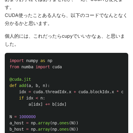
す。
CUDA使ったことある人なら、以下のコードでなんとなく
分かるかと思います。
個人的には、これだったらcupyでいいかなぁ、と思いま
した。
import
numpy
as
np
from
numba
import
cuda
@cuda.jit
def
add
(
a
,
b
,
n
):
idx
=
cuda
.
threadIdx
.
x
+
cuda
.
blockIdx
.
x
*
cuda
.
if
idx
<
n
:
a
[
idx
]
+=
b
[
idx
]
N
=
1000000
a_host
=
np
.
array
(
np
.
ones
(
N
))
b_host
=
np
.
array
(
np
.
ones
(
N
))