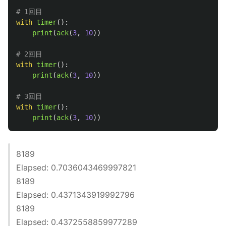
with
timer
():
print
(
ack
(
3
,
10
))
with
timer
():
print
(
ack
(
3
,
10
))
with
timer
():
print
(
ack
(
3
,
10
))
8189
Elapsed: 0.7036043469997821
8189
Elapsed: 0.4371343919992796
8189
Elapsed: 0.4372558859977289