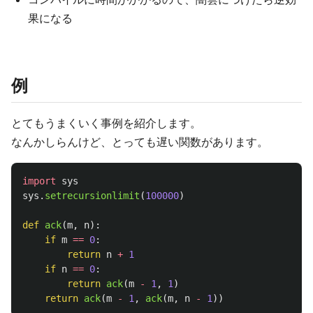
果になる
例
とてもうまくいく事例を紹介します。
なんかしらんけど、とっても遅い関数があります。
import
sys
sys
.
setrecursionlimit
(
100000
)
def
ack
(
m
,
n
):
if
m
==
0
:
return
n
+
1
if
n
==
0
:
return
ack
(
m
-
1
,
1
)
return
ack
(
m
-
1
,
ack
(
m
,
n
-
1
))