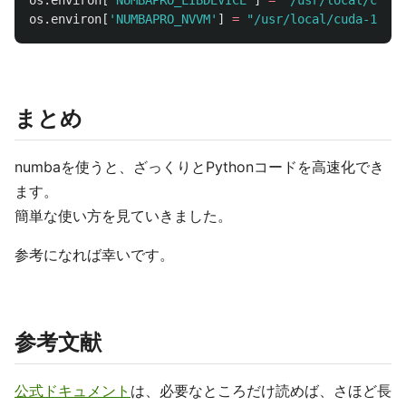
os
.
environ
[
'
NUMBAPRO_LIBDEVICE
'
]
=
"
/usr/local/cuda-
os
.
environ
[
'
NUMBAPRO_NVVM
'
]
=
"
/usr/local/cuda-10.0/
まとめ
numbaを使うと、ざっくりとPythonコードを高速化でき
ます。
簡単な使い方を見ていきました。
参考になれば幸いです。
参考文献
公式ドキュメント
は、必要なところだけ読めば、さほど長