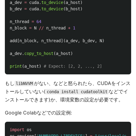
a_dev
=
cuda
.
to_device
(
a_host
)
b_dev
=
cuda
.
to_device
(
b_host
)
n_thread
=
64
n_block
=
N
//
n_thread
+
1
add
[
n_block
,
n_thread
](
a_dev
,
b_dev
,
N
)
a_dev
.
copy_to_host
(
a_host
)
print
(
a_host
)
もし
がない、などと怒られたら、CUDAをインス
libNVVM
トールしていない(
などでイ
conda install cudatoolkit
ンストールできます)か、環境変数の設定が必要です。
Google Colabなどでの設定例:
import
os