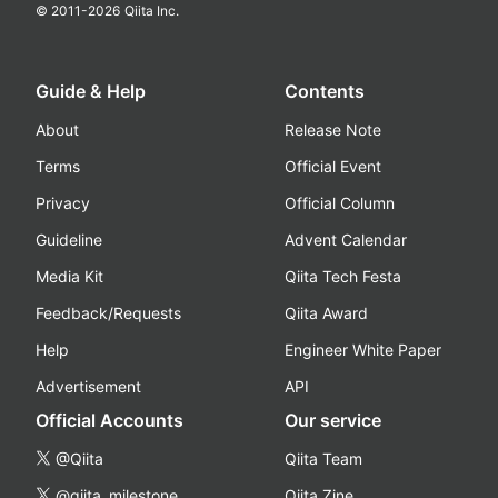
© 2011-
2026
Qiita Inc.
Guide & Help
Contents
About
Release Note
Terms
Official Event
Privacy
Official Column
Guideline
Advent Calendar
Media Kit
Qiita Tech Festa
Feedback/Requests
Qiita Award
Help
Engineer White Paper
Advertisement
API
Official Accounts
Our service
@Qiita
Qiita Team
@qiita_milestone
Qiita Zine