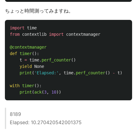
ちょっと時間測ってみますね。
import
time
from
contextlib
import
contextmanager
@contextmanager
def
timer
():
t
=
time
.
perf_counter
()
yield
None
print
(
'
Elapsed:
'
,
time
.
perf_counter
()
-
t
)
with
timer
():
print
(
ack
(
3
,
10
))
8189
Elapsed: 10.270420542001375