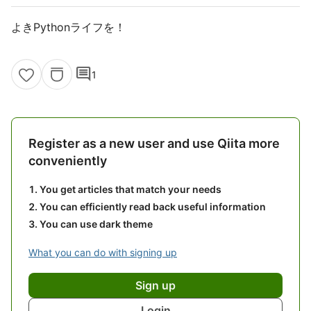
よきPythonライフを！
comment
1
Register as a new user and use Qiita more
conveniently
You get articles that match your needs
You can efficiently read back useful information
You can use dark theme
What you can do with signing up
Sign up
Login