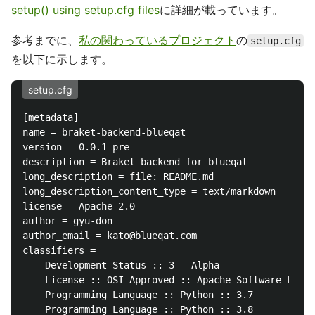
setup() using setup.cfg files
に詳細が載っています。
参考までに、
私の関わっているプロジェクト
の
setup.cfg
を以下に示します。
setup.cfg
[metadata]

name = braket-backend-blueqat

version = 0.0.1-pre

description = Braket backend for blueqat

long_description = file: README.md

long_description_content_type = text/markdown

license = Apache-2.0

author = gyu-don

author_email = kato@blueqat.com

classifiers =

    Development Status :: 3 - Alpha

    License :: OSI Approved :: Apache Software Licen
    Programming Language :: Python :: 3.7

    Programming Language :: Python :: 3.8
