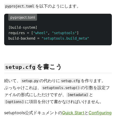
を以下のようにします。
pyproject.toml
pyproject.toml
[build-system]
requires
=
[
"wheel"
,
"setuptools"
]
build-backend
=
"setuptools.build_meta"
を書こう
setup.cfg
続いて、
の代わりに
を作ります。
setup.py
setup.cfg
ぶっちゃけこれは、
の引数を設定フ
setuptools.setup()
ァイルの形式にしただけですが、
と
[metadata]
に項目を分けて書かなければいけません。
[options]
setuptools公式ドキュメントの
Quick Start
と
Configuring