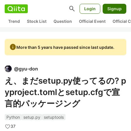
search
Login
Signup
Trend
Stock List
Question
Official Event
Official
info
More than 5 years have passed since last update.
@
gyu-don
え、まだsetup.py使ってるの? p
yproject.tomlとsetup.cfgで宣
言的パッケージング
Python
setup.py
setuptools
37