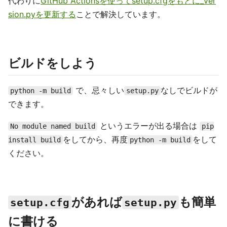
代わりに
GitHub Actionsを使ってsetup.cfgをもとに_ver
sion.pyを更新する
ことで解決しています。
ビルドをしよう
で、忌々しい
なしでビルドが
python -m build
setup.py
できます。
というエラーが出る場合は
No module named build
pip
をしてから、再度
をして
install build
python -m build
ください。
があれば
も簡単
setup.cfg
setup.py
に書ける