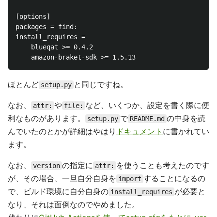
[options]

packages = find:

install_requires =

    blueqat >= 0.4.2

ほとんど
と同じですね。
setup.py
なお、
や
など、いくつか、設定を書く際に便
attr:
file:
利なものがあります。
で
の中身を読
setup.py
README.md
んでいたのとかが詳細はやはり
ドキュメント
に書かれてい
ます。
なお、
の指定に
を使うことも考えたのです
version
attr:
が、その場合、一旦自分自身を
することになるの
import
で、ビルド環境に自分自身の
が必要と
install_requires
なり、それは面倒なのでやめました。