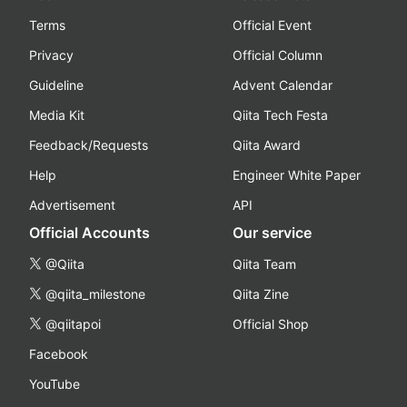
Terms
Official Event
Privacy
Official Column
Guideline
Advent Calendar
Media Kit
Qiita Tech Festa
Feedback/Requests
Qiita Award
Help
Engineer White Paper
Advertisement
API
Official Accounts
Our service
@Qiita
Qiita Team
@qiita_milestone
Qiita Zine
@qiitapoi
Official Shop
Facebook
YouTube